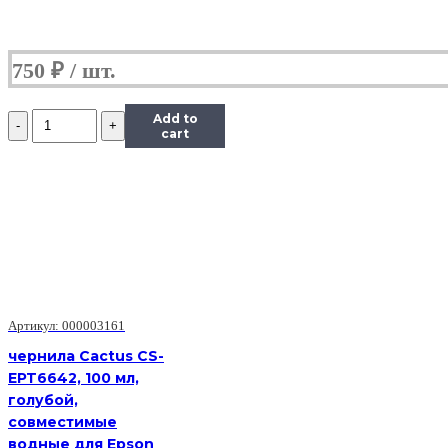
750
₽
Количество
Add to
Чернила
cart
Hi-
Black
Универсальные
для
HP,
Y,
0,1
л.
Артикул: 000003161
чернила Cactus CS-
EPT6642, 100 мл,
голубой,
совместимые
водные для Epson