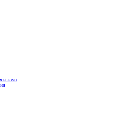
я и лома
ния