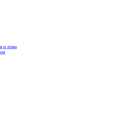
я и лома
ния