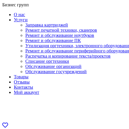
Перейти
Бизнес групп
к
О нас
содержанию
Услуги
Заправка картриджей
Ремонт печатной техники, сканеров
Ремонт и обслуживание ноутбуков
Ремонт и обслуживание ПК
Утилизация оргтехники, электронного оборудовани
Ремонт и обслуживание периферийного оборудова
Распечатка и копирование текста/проектов
Списание оргтехники
Обслуживание организаций
Обслуживание госучреждений
Товары
Отзывы
Контакты
Мой аккаунт