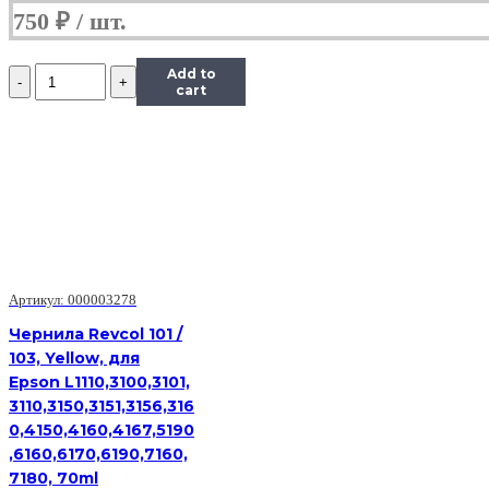
750
₽
Количество
Add to
Чернила
cart
Hi-
Black
Универсальные
для
HP,
Y,
0,1
л.
Артикул: 000003278
Чернила Revcol 101 /
103, Yellow, для
Epson L1110,3100,3101,
3110,3150,3151,3156,316
0,4150,4160,4167,5190
,6160,6170,6190,7160,
7180, 70ml