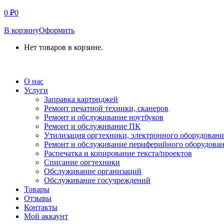
0
₽
0
В корзину
Оформить
Нет товаров в корзине.
СВЯЗАТЬСЯ С НАМИ
О нас
Услуги
Заправка картриджей
Ремонт печатной техники, сканеров
Ремонт и обслуживание ноутбуков
Ремонт и обслуживание ПК
Утилизация оргтехники, электронного оборудовани
Ремонт и обслуживание периферийного оборудова
Распечатка и копирование текста/проектов
Списание оргтехники
Обслуживание организаций
Обслуживание госучреждений
Товары
Отзывы
Контакты
Мой аккаунт