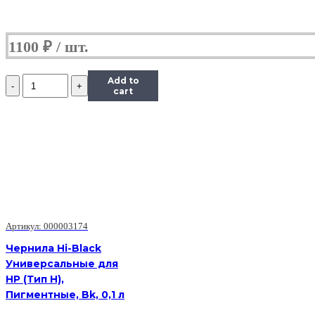
1100
₽
Количество
Add to
Чернила
cart
Hi-
Black
Универсальные
для
HP,
Y,
0,1
л.
Артикул: 000003174
Чернила Hi-Black
Универсальные для
HP (Тип H),
Пигментные, Bk, 0,1 л