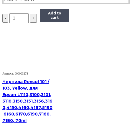
Add to
Количество
cart
Чернила
Hi-
Black
Универсальные
для
HP,
C,
0,1
л.
Артикул: 000003278
Чернила Revcol 101 /
103, Yellow, для
Epson L1110,3100,3101,
3110,3150,3151,3156,316
0,4150,4160,4167,5190
,6160,6170,6190,7160,
7180, 70ml