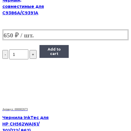
совместимые для
C9386A/C9391A
650
₽
Add to
Количество
cart
Чернила
Hi-
Black
Универсальные
для
HP,
C,
0,1
л.
Артикул: 000002673
Чернила InkTec для
HP CH562WA(61/
301/122/ 862),