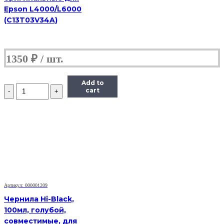
Epson L4000/L6000
(C13T03V34A)
1350
₽
Add to
Количество
cart
Чернила
Hi-
Black
Универсальные
для
HP,
C,
0,1
л.
Артикул: 000001209
Чернила Hi-Black,
100мл, голубой,
совместимые, для