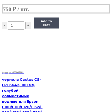
750
₽
Add to
Количество
cart
Чернила
Hi-
Black
Универсальные
для
HP,
C,
0,1
л.
Артикул: 000003161
чернила Cactus CS-
EPT6642, 100 мл,
голубой,
совместимые
водные для Epson
L100/L110/L120/L132/L