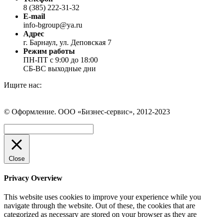
8 (385) 222-31-32
E-mail
info-bgroup@ya.ru
Адрес
г. Барнаул, ул. Деповская 7
Режим работы
ПН-ПТ с 9:00 до 18:00
СБ-ВС выходные дни
Ищите нас:
Страница
Страница
Страница
Вконтакте
WhatsApp
Telegram
© Оформление. ООО «Бизнес-сервис», 2012-2023
открывается
открывается
открывается
в
в
в
Вверх
новом
новом
новом
окне
окне
окне
Close
Privacy Overview
This website uses cookies to improve your experience while you
navigate through the website. Out of these, the cookies that are
categorized as necessary are stored on your browser as they are