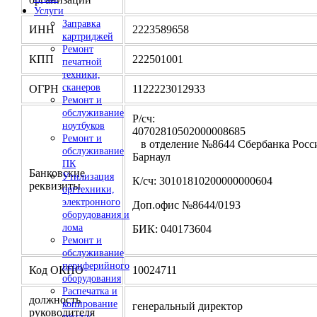
Услуги
Заправка
ИНН
2223589658
картриджей
Ремонт
КПП
222501001
печатной
техники,
сканеров
ОГРН
1122223012933
Ремонт и
обслуживание
Р/сч:
ноутбуков
4070281050200000
Ремонт и
в отделение №8644 Сбербанка Росси
обслуживание
Барнаул
ПК
Банковские
Утилизация
К/сч: 30101810200000000604
реквизиты
оргтехники,
электронного
Доп.офис №8644/0193
оборудования и
лома
БИК: 040173604
Ремонт и
обслуживание
периферийного
Код ОКПО
10024711
оборудования
Распечатка и
должность
копирование
генеральный директор
руководителя
текста/