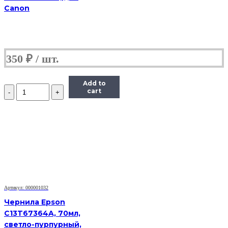
Canon
350
₽
Add to
Количество
cart
Чернила
Hi-
Black
Универсальные
для
HP,
C,
0,1
л.
Артикул: 000001032
Чернила Epson
C13T67364A, 70мл,
светло-пурпурный,