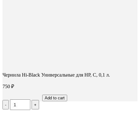
Чернила Hi-Black Универсальные для HP, C, 0,1 л.
750
₽
Add to cart
Количество
Чернила
Hi-
Black
Универсальные
для
HP,