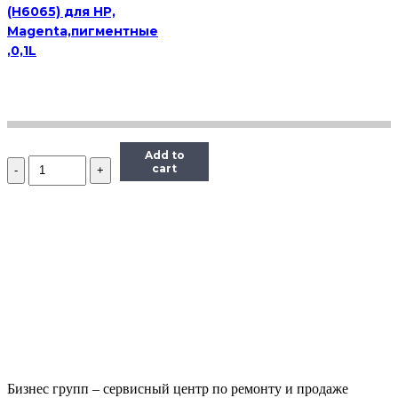
(H6065) для HP,
Magenta,пигментные
,0,1L
Add to
Количество
cart
Чернила
Hi-
Black
Универсальные
для
HP,
C,
0,1
л.
Бизнес групп – сервисный центр по ремонту и продаже