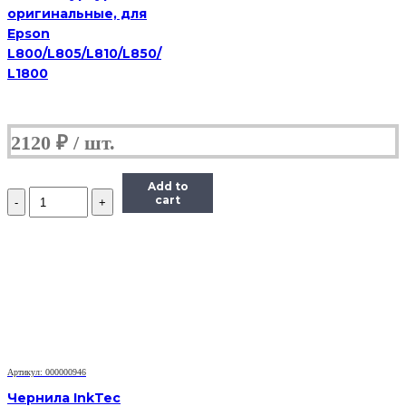
оригинальные, для
Epson
L800/L805/L810/L850/
L1800
2120
₽
Add to
Количество
cart
Чернила
Hi-
Black
Универсальные
для
HP,
C,
0,1
л.
Артикул: 000000946
Чернила InkTec