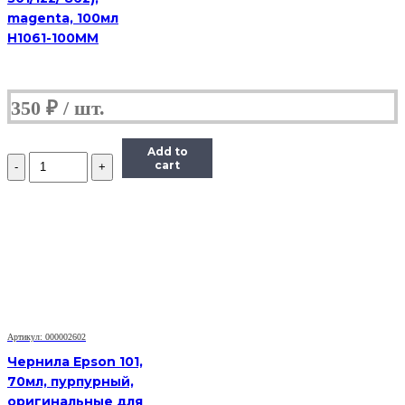
magenta, 100мл
H1061-100MM
350
₽
Add to
Количество
cart
Чернила
Hi-
Black
Универсальные
для
HP,
C,
0,1
л.
Артикул: 000002602
Чернила Epson 101,
70мл, пурпурный,
оригинальные для