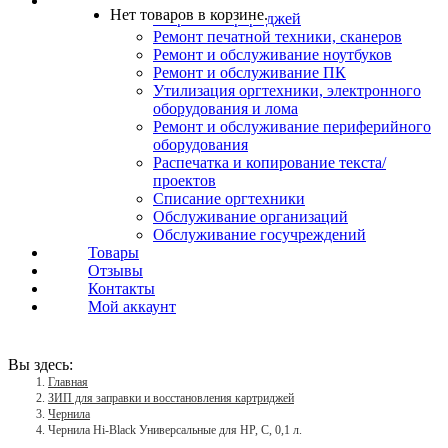
Услуги
Нет товаров в корзине.
Заправка картриджей
Ремонт печатной техники, сканеров
Ремонт и обслуживание ноутбуков
Ремонт и обслуживание ПК
Утилизация оргтехники, электронного
оборудования и лома
Ремонт и обслуживание периферийного
оборудования
Распечатка и копирование текста/
проектов
Списание оргтехники
Обслуживание организаций
Обслуживание госучреждений
Товары
Отзывы
Контакты
Мой аккаунт
Вы здесь:
Главная
ЗИП для заправки и восстановления картриджей
Чернила
Чернила Hi-Black Универсальные для HP, C, 0,1 л.