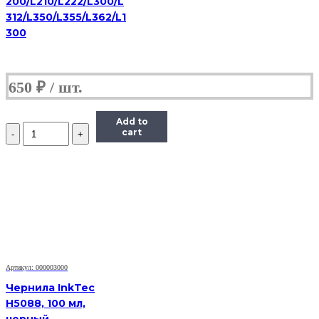
200/L210/L222/L300/L
312/L350/L355/L362/L1
300
650
₽
Add to
Количество
cart
Чернила
Hi-
Black
Универсальные
для
HP,
C,
0,1
л.
Артикул: 000003000
Чернила InkTec
H5088, 100 мл,
черный,