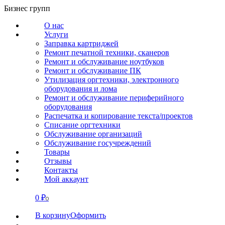
Перейти
Бизнес групп
к
О нас
содержанию
Услуги
Заправка картриджей
Ремонт печатной техники, сканеров
Ремонт и обслуживание ноутбуков
Ремонт и обслуживание ПК
Утилизация оргтехники, электронного
оборудования и лома
Ремонт и обслуживание периферийного
оборудования
Распечатка и копирование текста/проектов
Списание оргтехники
Обслуживание организаций
Обслуживание госучреждений
Товары
Отзывы
Контакты
Мой аккаунт
0
₽
СВЯЗАТЬСЯ
0
В корзину
Оформить
О нас