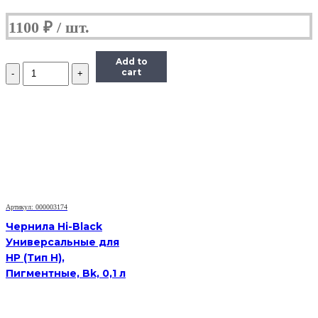
1100
₽
Add to
Количество
cart
Чернила
Hi-
Black
Универсальные
для
HP,
C,
0,1
л.
Артикул: 000003174
Чернила Hi-Black
Универсальные для
HP (Тип H),
Пигментные, Bk, 0,1 л