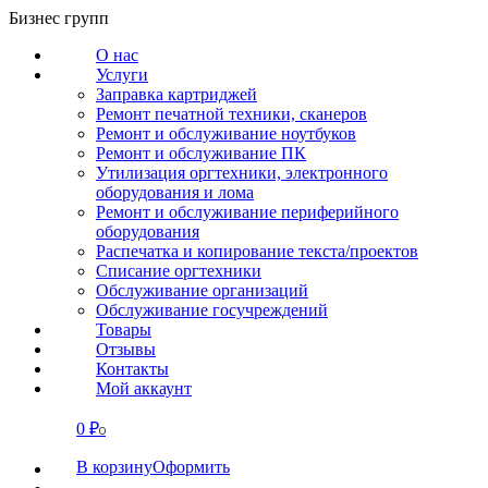
Перейти
Бизнес групп
к
О нас
содержанию
Услуги
Заправка картриджей
Ремонт печатной техники, сканеров
Ремонт и обслуживание ноутбуков
Ремонт и обслуживание ПК
Утилизация оргтехники, электронного
оборудования и лома
Ремонт и обслуживание периферийного
оборудования
Распечатка и копирование текста/проектов
Списание оргтехники
Обслуживание организаций
Обслуживание госучреждений
Товары
Отзывы
Контакты
Мой аккаунт
0
₽
СВЯЗАТЬСЯ
0
В корзину
Оформить
О нас