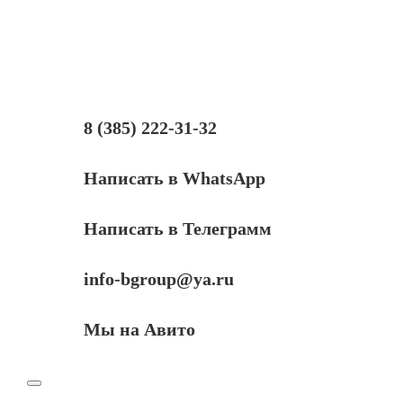
Бушинг
тефлонового
вала
(левый)
для
Kyocera
FS-
1350DN/FS-
8 (385) 222-31-32
1028MFP/FS-
1128MFP/M2030DN/M2530DN/M2035DN/M2535DN/P2035d/P213
2810/KM-
Написать в WhatsApp
Написать в Телеграмм
info-bgroup@ya.ru
Мы на Авито