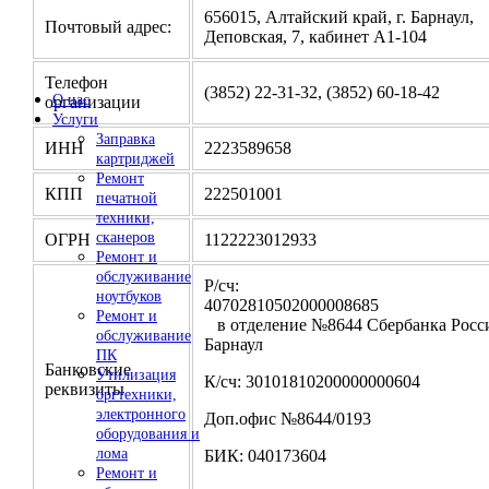
656015, Алтайский край, г. Барнаул,
Почтовый адрес:
Деповская, 7, кабинет А1-104
Телефон
(3852) 22-31-32, (3852) 60-18-42
О нас
организации
Услуги
Заправка
ИНН
2223589658
картриджей
Ремонт
КПП
222501001
печатной
техники,
сканеров
ОГРН
1122223012933
Ремонт и
обслуживание
Р/сч:
ноутбуков
4070281050200000
Ремонт и
в отделение №8644 Сбербанка Росси
обслуживание
Барнаул
ПК
Банковские
Утилизация
К/сч: 30101810200000000604
реквизиты
оргтехники,
электронного
Доп.офис №8644/0193
оборудования и
лома
БИК: 040173604
Ремонт и