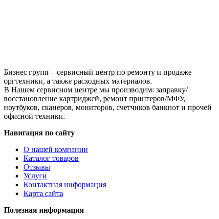
для
Kyocera
FS-
1350DN/FS-
1028MFP/FS-
1128MFP/M2030DN/M2530DN/M2035DN/M2535DN/P2035d/P213
2810/KM-
Бизнес групп – сервисный центр по ремонту и продаже
оргтехники, а также расходных материалов.
В Нашем сервисном центре мы производим: заправку/
восстановление картриджей, ремонт принтеров/МФУ,
ноутбуков, сканеров, мониторов, счетчиков банкнот и прочей
офисной техники.
Навигация по сайту
О нашей компании
Каталог товаров
Отзывы
Услуги
Контактная информация
Карта сайта
Полезная информация