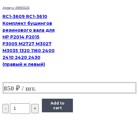
Артикул: 000003256
RC1-3609 RC1-3610
Комплект бушингов
резинового вала для
HP P2014 P2015
P3005 M2727 M3027
M3035 1320 1160 2400
2410 2420 2430
(правый и левый)
850
₽
Add to
Количество
cart
CET4389
Бушинг
тефлонового
вала
(левый)