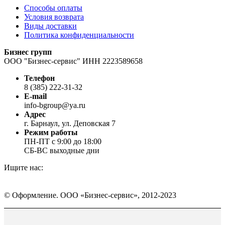
Способы оплаты
Условия возврата
Виды доставки
Политика конфиденциальности
Бизнес групп
ООО "Бизнес-сервис" ИНН 2223589658
Телефон
8 (385) 222-31-32
E-mail
info-bgroup@ya.ru
Адрес
г. Барнаул, ул. Деповская 7
Режим работы
ПН-ПТ с 9:00 до 18:00
СБ-ВС выходные дни
Ищите нас:
Страница
Страница
Страница
Вконтакте
WhatsApp
Telegram
© Оформление. ООО «Бизнес-сервис», 2012-2023
открывается
открывается
открывается
в
в
в
Вверх
новом
новом
новом