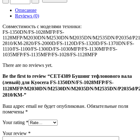
CET4389
Бушинг
Описание
тефлонового
Reviews (0)
вала
(левый)
Совместимость с моделями техники:
для
FS-1350DN/FS-1028MFP/FS-
Kyocera
1128MFP/M2030DN/M2530DN/M2035DN/M2535DN/P2035d/P21
FS-
2810/KM-2820/FS-2000D/FS-1120D/FS-1320D/FS-1370DN/FS-
1350DN/FS-
1110/FS-1100/FS-1300D/FS-1030MFP/FS-1130MFP/FS-
1028MFP/FS-
1035MFP/FS-1135MFP/FS-1028/FS-1128MFP
1128MFP/M2030DN/M2530DN/M2035DN/M2535DN/P2035d/P213
2810/KM-
There are no reviews yet.
Be the first to review “CET4389 Бушинг тефлонового вала
(левый) для Kyocera FS-1350DN/FS-1028MFP/FS-
1128MFP/M2030DN/M2530DN/M2035DN/M2535DN/P2035d/P2
2810/KM-”
Ваш адрес email не будет опубликован.
Обязательные поля
помечены
*
Your rating
*
Your review
*