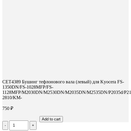
окне
окне
окне
CET4389 Бушинг тефлонового вала (левый) для Kyocera FS-
1350DN/FS-1028MFP/FS-
1128MFP/M2030DN/M2530DN/M2035DN/M2535DN/P2035d/P21
2810/KM-
750
₽
Add to cart
Количество
CET4389