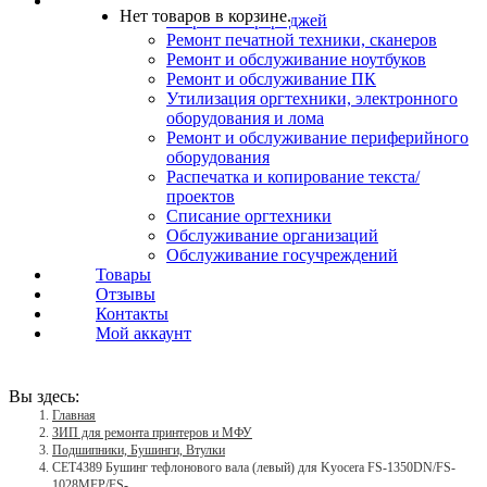
Услуги
Нет товаров в корзине.
Заправка картриджей
Ремонт печатной техники, сканеров
Ремонт и обслуживание ноутбуков
Ремонт и обслуживание ПК
Утилизация оргтехники, электронного
оборудования и лома
Ремонт и обслуживание периферийного
оборудования
Распечатка и копирование текста/
проектов
Списание оргтехники
Обслуживание организаций
Обслуживание госучреждений
Товары
Отзывы
Контакты
Мой аккаунт
Вы здесь:
Главная
ЗИП для ремонта принтеров и МФУ
Подшипники, Бушинги, Втулки
CET4389 Бушинг тефлонового вала (левый) для Kyocera FS-1350DN/FS-
1028MFP/FS-