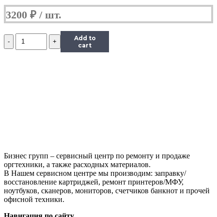
3200
₽
Количество
Add to
Блок
cart
питания
Toshiba
6.3x3.0
15V
4A
Бизнес групп – сервисный центр по ремонту и продаже
оргтехники, а также расходных материалов.
В Нашем сервисном центре мы производим: заправку/
восстановление картриджей, ремонт принтеров/МФУ,
ноутбуков, сканеров, мониторов, счетчиков банкнот и прочей
офисной техники.
Навигация по сайту