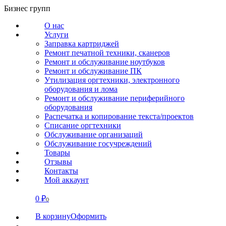
Перейти
Бизнес групп
к
О нас
содержанию
Услуги
Заправка картриджей
Ремонт печатной техники, сканеров
Ремонт и обслуживание ноутбуков
Ремонт и обслуживание ПК
Утилизация оргтехники, электронного
оборудования и лома
Ремонт и обслуживание периферийного
оборудования
Распечатка и копирование текста/проектов
Списание оргтехники
Обслуживание организаций
Обслуживание госучреждений
Товары
Отзывы
Контакты
Мой аккаунт
0
₽
СВЯЗАТЬСЯ
0
В корзину
Оформить
О нас