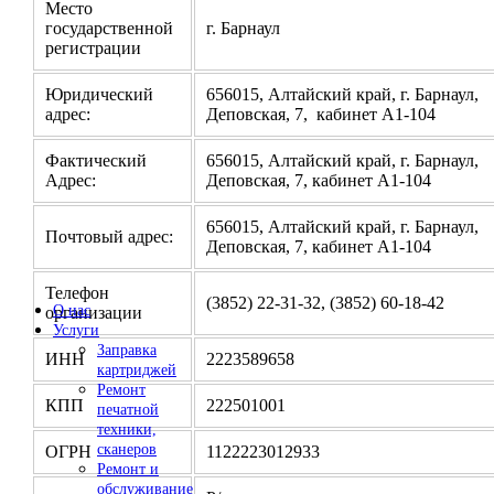
Место
государственной
г. Барнаул
регистрации
Юридический
656015, Алтайский край, г. Барнаул,
адрес:
Деповская, 7, кабинет А1-104
Фактический
656015, Алтайский край, г. Барнаул,
Адрес:
Деповская, 7, кабинет А1-104
656015, Алтайский край, г. Барнаул,
Почтовый адрес:
Деповская, 7, кабинет А1-104
Телефон
(3852) 22-31-32, (3852) 60-18-42
О нас
организации
Услуги
Заправка
ИНН
2223589658
картриджей
Ремонт
КПП
222501001
печатной
техники,
сканеров
ОГРН
1122223012933
Ремонт и
обслуживание