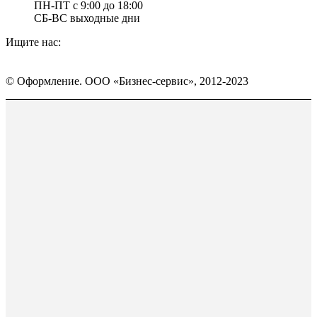
ПН-ПТ с 9:00 до 18:00
СБ-ВС выходные дни
Ищите нас:
Страница
Страница
Страница
Вконтакте
WhatsApp
Telegram
© Оформление. ООО «Бизнес-сервис», 2012-2023
открывается
открывается
открывается
в
в
в
Вверх
новом
новом
новом
окне
окне
окне