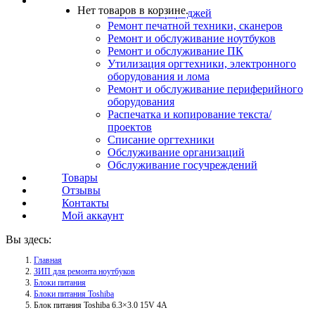
Услуги
Нет товаров в корзине.
Заправка картриджей
Ремонт печатной техники, сканеров
Ремонт и обслуживание ноутбуков
Ремонт и обслуживание ПК
Утилизация оргтехники, электронного
оборудования и лома
Ремонт и обслуживание периферийного
оборудования
Распечатка и копирование текста/
проектов
Списание оргтехники
Обслуживание организаций
Обслуживание госучреждений
Товары
Отзывы
Контакты
Мой аккаунт
Вы здесь:
Главная
ЗИП для ремонта ноутбуков
Блоки питания
Блоки питания Toshiba
Блок питания Toshiba 6.3×3.0 15V 4A