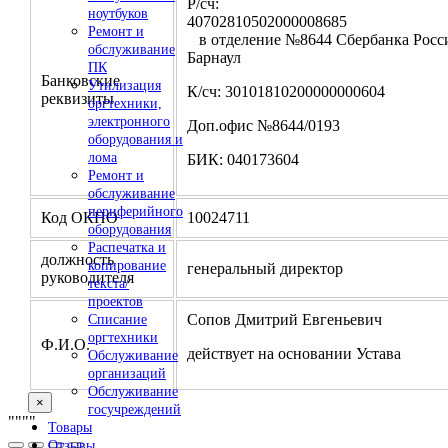
Р/сч:
ноутбуков
4070281050200000
Ремонт и
в отделение №8644 Сбербанка Росси
обслуживание
Барнаул
ПК
Банковские
Утилизация
К/сч: 30101810200000000604
реквизиты
оргтехники,
электронного
Доп.офис №8644/0193
оборудования и
лома
БИК: 040173604
Ремонт и
обслуживание
периферийного
Код ОКПО
10024711
оборудования
Распечатка и
должность
копирование
генеральный директор
руководителя
текста/
проектов
Сопов Дмитрий Евгеньевич
Списание
оргтехники
Ф.И.О.
действует на основании Устава
Обслуживание
организаций
Обслуживание
×
госучреждений
"
""
"
Товары
Отзывы