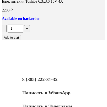
Блок питания Toshiba 6.3x3.0 15V 4A
2200
₽
Available on backorder
Количество
Блок
питания
Add to cart
Toshiba
6.3x3.0
15V
4A
8 (385) 222-31-32
Написать в WhatsApp
Написать в Телеграмм