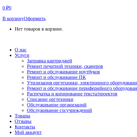
0
₽
0
В корзину
Оформить
Нет товаров в корзине.
СВЯЗАТЬСЯ С НАМИ
О нас
Услуги
Заправка картриджей
Ремонт печатной техники, сканеров
Ремонт и обслуживание ноутбуков
Ремонт и обслуживание ПК
Утилизация оргтехники, электронного оборудовани
Ремонт и обслуживание периферийного оборудова
Распечатка и копирование текста/проектов
Списание оргтехники
Обслуживание организаций
Обслуживание госучреждений
Товары
Отзывы
Контакты
Мой аккаунт