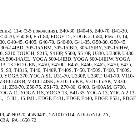
ния), 11-e (3-5 поколения), B40-30, B40-45, B40-70, B41-30,
 E50-70, E50-80, E51-80, EDGE 15, EDGE 2-1580, Flex 10, 14,
0-30, G40-45, G405, G40-70, G40-80, G41-35, G50-30, G50-45,
K, 305-14IBD, 305-15ABM, 305-15IBD, 305-15IBY, 305-15IHW,
, S210 TOUCH, S215, S410P, S500, S510P, U330, U330P, U430
OGA 500-14ACL, YOGA 500-14IBD, YOGA 500-14IHW, YOGA
 13, 13 2RD GEN, E450, E450C, E455, E460, E465, E470, E475,
S, S3, T431S, T440, T440P, T440S, T450, T450S, T460, T460S,
, YOGA 370, YOGA S1, U31-70, U330P, U330T, U41-70, V110-
V310-14IKB, V310-14ISK, V310-15IKB, V310-15ISK, V330-
, Z50-70, Z50-75, Z51-70, Z70-80, G400, G400AM, G700,
P, YOGA 11, YOGA 11S, YOGA 13, B41-35, YOGA 13, YOGA 2 13,
L, 15-IIL, 15-IML, EDGE E431, EDGE E440, EDGE E531, EDGE
0319, 45N0320, 45N0495, 5A10J75114, ADL65NLC2A,
A, PA-1650-72