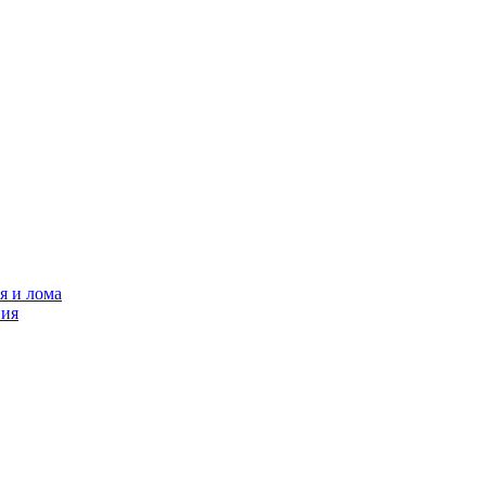
я и лома
ния