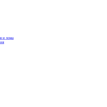
я и лома
ния