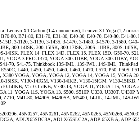
и: Lenovo X1 Carbon (1-4 поколения), Lenovo X1 Yoga (1,2 поколе
 B70-80, B71-80, E31-70, E31-80, E40-30, E40-70, E40-80, E41-80,
2-15D, 3-1120, 3-1130, 3-1435, 3-1470, 3-1480, 3-1570, 3-1580, G4
14IBR, 300-14ISK, 300-15ISK, 300-17ISK, 300S-11IBR, 300S-14IS
0S-14ISK, FLEX 14, FLEX 14D, FLEX 15, FLEX 15D, G50-70, S210
11, YOGA 3 PRO-1370, YOGA 300-11IBR, YOGA 300-11IBY, Y
S41-70, S41-75, Thinkbook 13S-IML, 13S-IWL, 14S-IML, ThinkPad
550C, L440, L450, L450, L460, L460, L470, L570, P50, P50S, P51
X270, X380 YOGA, YOGA, YOGA 12, YOGA 14, YOGA 15, YOGA 260
10-15ISK, V130-14IGM, V130-14IKB, V130-15IGM, V130-15IKB, 
10-14IKB, V510-15IKB, V730-13, YOGA 11, YOGA 11S, YOGA 2 11
 YOGA 11, YOGA 11S, YOGA 13, S500, S510P, U330, U330T, U430
Z710, M41-80, M490S, M490SA, M5400, 14-IIL, 14-IML, 14S-IW
40P
 36200296, 45N0257, 45N0261, 45N0262, 45N0265, 45N0266, 45N
2A, ADLX65SDC3A, ADLX65SLC2A, ADP-65XB A, ADP-65XB