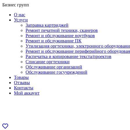
Перейти
Бизнес групп
к
О нас
содержанию
Услуги
Заправка картриджей
Ремонт печатной техники, сканеров
Ремонт и обслуживание ноутбуков
Ремонт и обслуживание ПК
Утилизация оргтехники, электронного оборудовани
Ремонт и обслуживание периферийного оборудова
Распечатка и копирование текста/проектов
Списание оргтехники
Обслуживание организаций
Обслуживание госучреждений
Товары
Отзывы
Контакты
Мой аккаунт