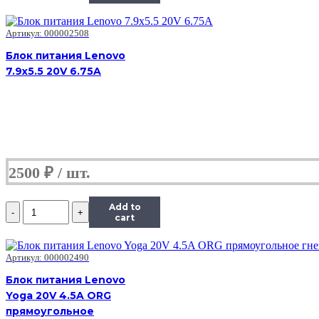
питания
Lenovo
Yoga
Артикул: 000002508
20V
Блок питания Lenovo
3.25A
7.9x5.5 20V 6.75A
ORG
квадрат
прямоугольное
гнездо
2500
₽
Количество
Add to
Блок
cart
питания
Lenovo
Yoga
Артикул: 000002490
20V
Блок питания Lenovo
3.25A
Yoga 20V 4.5A ORG
ORG
квадрат
прямоугольное