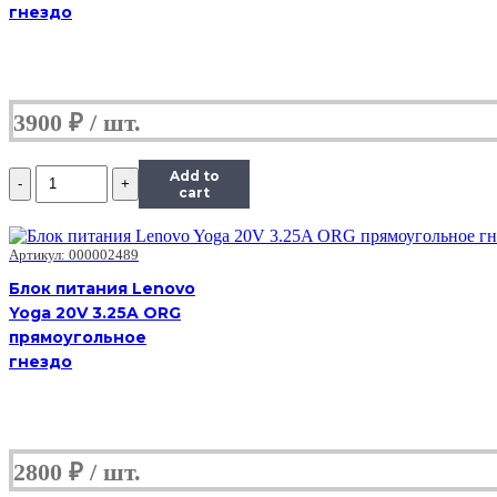
прямоугольное
гнездо
гнездо
3900
₽
Количество
Add to
Блок
cart
питания
Lenovo
Yoga
Артикул: 000002489
20V
Блок питания Lenovo
3.25A
Yoga 20V 3.25A ORG
ORG
квадрат
прямоугольное
прямоугольное
гнездо
гнездо
2800
₽