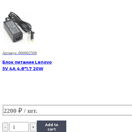
Артикул: 000002509
Блок питания Lenovo
5V 4A 4.8*1.7 20W
2200
₽
Количество
Add to
Блок
cart