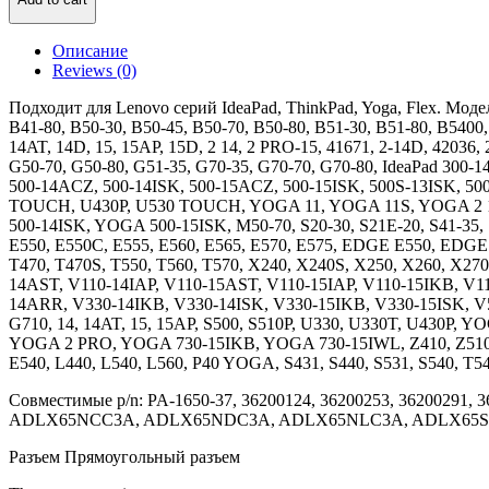
Lenovo
Yoga
20V
Описание
3.25A
Reviews (0)
ORG
квадрат
Подходит для Lenovo серий IdeaPad, ThinkPad, Yoga, Flex. Модел
прямоугольное
B41-80, B50-30, B50-45, B50-70, B50-80, B51-30, B51-80, B5400,
гнездо
14AT, 14D, 15, 15AP, 15D, 2 14, 2 PRO-15, 41671, 2-14D, 42036, 
G50-70, G50-80, G51-35, G70-35, G70-70, G70-80, IdeaPad 300-
500-14ACZ, 500-14ISK, 500-15ACZ, 500-15ISK, 500S-13ISK, 50
TOUCH, U430P, U530 TOUCH, YOGA 11, YOGA 11S, YOGA 2 
500-14ISK, YOGA 500-15ISK, M50-70, S20-30, S21E-20, S41-35, 
E550, E550C, E555, E560, E565, E570, E575, EDGE E550, EDGE E
T470, T470S, T550, T560, T570, X240, X240S, X250, X260, 
14AST, V110-14IAP, V110-15AST, V110-15IAP, V110-15IKB, V1
14ARR, V330-14IKB, V330-14ISK, V330-15IKB, V330-15ISK, V5
G710, 14, 14AT, 15, 15AP, S500, S510P, U330, U330T, U430P,
YOGA 2 PRO, YOGA 730-15IKB, YOGA 730-15IWL, Z410, Z510, 
E540, L440, L540, L560, P40 YOGA, S431, S440, S531, S540, T5
Совместимые p/n: PA-1650-37, 36200124, 36200253, 36200291,
ADLX65NCC3A, ADLX65NDC3A, ADLX65NLC3A, ADLX65SDC
Разъем Прямоугольный разъем