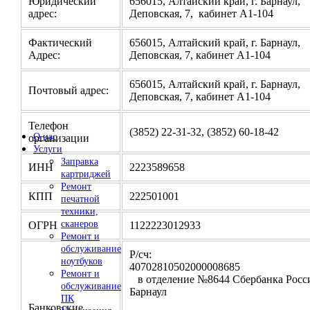
Юридический
656015, Алтайский край, г. Барнаул,
адрес:
Деповская, 7, кабинет А1-104
Фактический
656015, Алтайский край, г. Барнаул,
Адрес:
Деповская, 7, кабинет А1-104
656015, Алтайский край, г. Барнаул,
Почтовый адрес:
Деповская, 7, кабинет А1-104
Телефон
(3852) 22-31-32, (3852) 60-18-42
О нас
организации
Услуги
Заправка
ИНН
2223589658
картриджей
Ремонт
КПП
222501001
печатной
техники,
сканеров
ОГРН
1122223012933
Ремонт и
обслуживание
Р/сч:
ноутбуков
4070281050200000
Ремонт и
в отделение №8644 Сбербанка Росси
обслуживание
Барнаул
ПК
Банковские