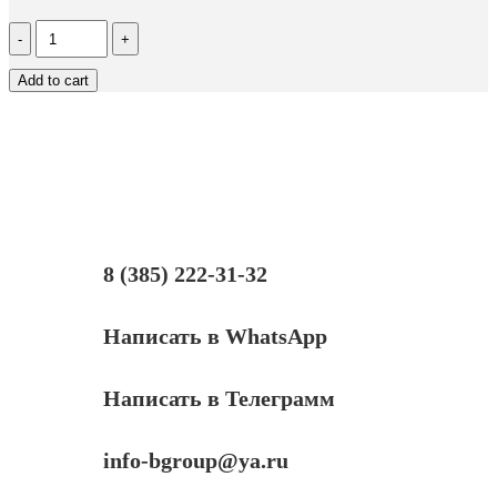
Количество
Блок
питания
Add to cart
Lenovo
Yoga
20V
2.25A
прямоугольное
гнездо
8 (385) 222-31-32
Написать в WhatsApp
Написать в Телеграмм
info-bgroup@ya.ru