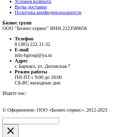
Условия возврата
Виды доставки
Политика конфиденциальности
Бизнес групп
ООО "Бизнес-сервис" ИНН 2223589658
Телефон
8 (385) 222-31-32
E-mail
info-bgroup@ya.ru
Адрес
г. Барнаул, ул. Деповская 7
Режим работы
ПН-ПТ с 9:00 до 18:00
СБ-ВС выходные дни
Ищите нас:
Страница
Страница
Страница
Вконтакте
WhatsApp
Telegram
© Оформление. ООО «Бизнес-сервис», 2012-2023
открывается
открывается
открывается
в
в
в
Вверх
новом
новом
новом
окне
окне
окне