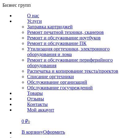
Перейти
Бизнес групп
к
О нас
содержанию
Услуги
Заправка картриджей
Ремонт печатной техники, сканеров
Ремонт и обслуживание ноутбуков
Ремонт и обслуживание ПК
Утилизация оргтехники, электронного
оборудования и лома
Ремонт и обслуживание периферийного
оборудования
Распечатка и копирование текста/проектов
Списание оргтехники
Обслуживание организаций
Обслуживание госучреждений
Товары
Отзывы
Контакты
Мой аккаунт
0
₽
СВЯЗАТЬСЯ
0
В корзину
Оформить
О нас