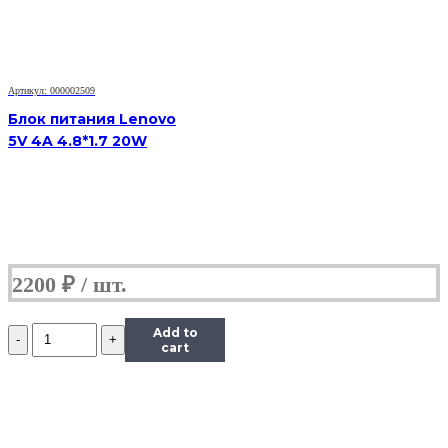
Артикул: 000002509
Блок питания Lenovo
5V 4A 4.8*1.7 20W
2200
₽
Количество
Add to
Блок
cart
питания
Lenovo
Yoga
20V
2.25A