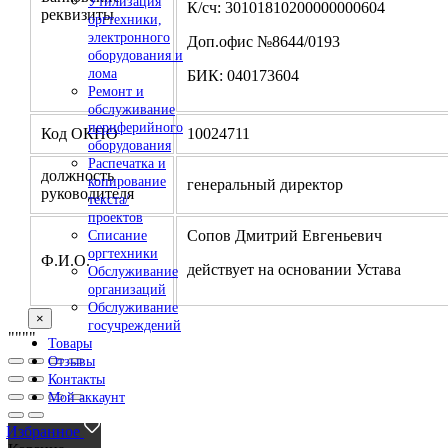
Утилизация
К/сч: 30101810200000000604
реквизиты
оргтехники,
электронного
Доп.офис №8644/0193
оборудования и
лома
БИК: 040173604
Ремонт и
обслуживание
периферийного
Код ОКПО
10024711
оборудования
Распечатка и
должность
копирование
генеральный директор
руководителя
текста/
проектов
Сопов Дмитрий Евгеньевич
Списание
оргтехники
Ф.И.О.
действует на основании Устава
Обслуживание
организаций
Обслуживание
×
госучреждений
"
""
"
Товары
Отзывы
Контакты
Мой аккаунт