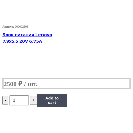
прямоугольное
гнездо
Артикул: 000002508
Блок питания Lenovo
7.9x5.5 20V 6.75A
2500
₽
Количество
Add to
Блок
cart
питания
Lenovo
Yoga
20V
2.25A