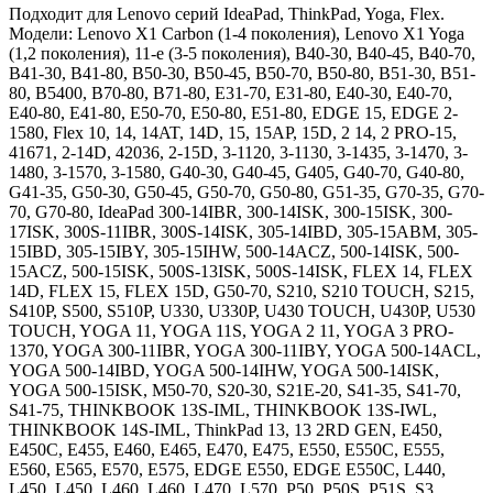
Подходит для Lenovo серий IdeaPad, ThinkPad, Yoga, Flex.
Модели: Lenovo X1 Carbon (1-4 поколения), Lenovo X1 Yoga
(1,2 поколения), 11-e (3-5 поколения), B40-30, B40-45, B40-70,
B41-30, B41-80, B50-30, B50-45, B50-70, B50-80, B51-30, B51-
80, B5400, B70-80, B71-80, E31-70, E31-80, E40-30, E40-70,
E40-80, E41-80, E50-70, E50-80, E51-80, EDGE 15, EDGE 2-
1580, Flex 10, 14, 14AT, 14D, 15, 15AP, 15D, 2 14, 2 PRO-15,
41671, 2-14D, 42036, 2-15D, 3-1120, 3-1130, 3-1435, 3-1470, 3-
1480, 3-1570, 3-1580, G40-30, G40-45, G405, G40-70, G40-80,
G41-35, G50-30, G50-45, G50-70, G50-80, G51-35, G70-35, G70-
70, G70-80, IdeaPad 300-14IBR, 300-14ISK, 300-15ISK, 300-
17ISK, 300S-11IBR, 300S-14ISK, 305-14IBD, 305-15ABM, 305-
15IBD, 305-15IBY, 305-15IHW, 500-14ACZ, 500-14ISK, 500-
15ACZ, 500-15ISK, 500S-13ISK, 500S-14ISK, FLEX 14, FLEX
14D, FLEX 15, FLEX 15D, G50-70, S210, S210 TOUCH, S215,
S410P, S500, S510P, U330, U330P, U430 TOUCH, U430P, U530
TOUCH, YOGA 11, YOGA 11S, YOGA 2 11, YOGA 3 PRO-
1370, YOGA 300-11IBR, YOGA 300-11IBY, YOGA 500-14ACL,
YOGA 500-14IBD, YOGA 500-14IHW, YOGA 500-14ISK,
YOGA 500-15ISK, M50-70, S20-30, S21E-20, S41-35, S41-70,
S41-75, THINKBOOK 13S-IML, THINKBOOK 13S-IWL,
THINKBOOK 14S-IML, ThinkPad 13, 13 2RD GEN, E450,
E450C, E455, E460, E465, E470, E475, E550, E550C, E555,
E560, E565, E570, E575, EDGE E550, EDGE E550C, L440,
L450, L450, L460, L460, L470, L570, P50, P50S, P51S, S3,