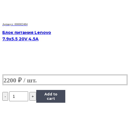
прямоугольное
гнездо
Артикул: 000002484
Блок питания Lenovo
7.9x5.5 20V 4.5A
2200
₽
Количество
Add to
Блок
cart
питания
Lenovo
Yoga
20V
2.25A