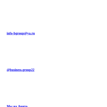
info-bgroup@ya.ru
@business.group22
Мы на Авито