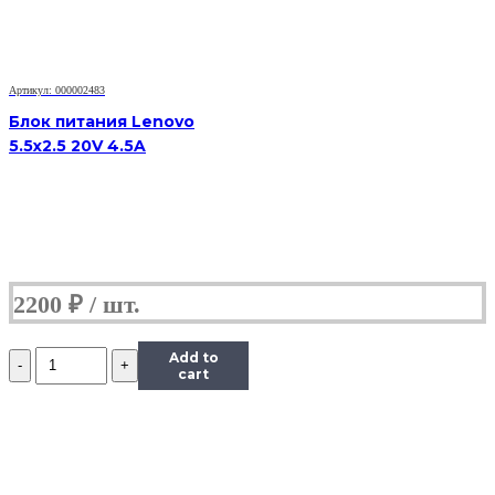
прямоугольное
гнездо
Артикул: 000002483
Блок питания Lenovo
5.5x2.5 20V 4.5A
2200
₽
Количество
Add to
Блок
cart
питания
Lenovo
Yoga
20V
2.25A
прямоугольное