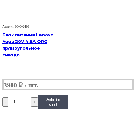
прямоугольное
гнездо
Артикул: 000002490
Блок питания Lenovo
Yoga 20V 4.5A ORG
прямоугольное
гнездо
3900
₽
Количество
Add to
Блок
cart
питания
Lenovo
Yoga
20V
2.25A