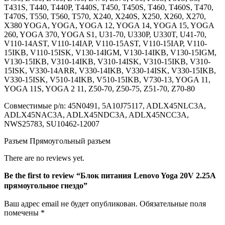
T431S, T440, T440P, T440S, T450, T450S, T460, T460S, T470,
T470S, T550, T560, T570, X240, X240S, X250, X260, X270,
X380 YOGA, YOGA, YOGA 12, YOGA 14, YOGA 15, YOGA
260, YOGA 370, YOGA S1, U31-70, U330P, U330T, U41-70,
V110-14AST, V110-14IAP, V110-15AST, V110-15IAP, V110-
15IKB, V110-15ISK, V130-14IGM, V130-14IKB, V130-15IGM,
V130-15IKB, V310-14IKB, V310-14ISK, V310-15IKB, V310-
15ISK, V330-14ARR, V330-14IKB, V330-14ISK, V330-15IKB,
V330-15ISK, V510-14IKB, V510-15IKB, V730-13, YOGA 11,
YOGA 11S, YOGA 2 11, Z50-70, Z50-75, Z51-70, Z70-80
Совместимые p/n: 45N0491, 5A10J75117, ADLX45NLC3A,
ADLX45NAC3A, ADLX45NDC3A, ADLX45NCC3A,
NWS25783, SU10462-12007
Разъем Прямоугольный разъем
There are no reviews yet.
Be the first to review “Блок питания Lenovo Yoga 20V 2.25A
прямоугольное гнездо”
Ваш адрес email не будет опубликован.
Обязательные поля
помечены
*