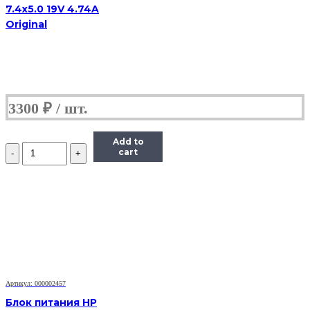
7.4x5.0 19V 4.74A
Original
3300
₽
Add to
Количество
cart
Блок
питания
HP
4.5x3.0
19.5V
7.7A
150W
Артикул: 000002457
Блок питания HP