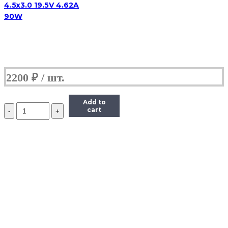
4.5x3.0 19.5V 4.62A
90W
2200
₽
Add to
Количество
cart
Блок
питания
HP
4.5x3.0
19.5V
7.7A
150W