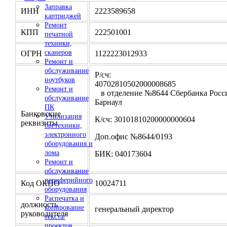
Заправка
ИНН
2223589658
картриджей
Ремонт
КПП
222501001
печатной
техники,
сканеров
ОГРН
1122223012933
Ремонт и
обслуживание
Р/сч:
ноутбуков
4070281050200000
Ремонт и
в отделение №8644 Сбербанка Росси
обслуживание
Барнаул
ПК
Банковские
Утилизация
К/сч: 30101810200000000604
реквизиты
оргтехники,
электронного
Доп.офис №8644/0193
оборудования и
лома
БИК: 040173604
Ремонт и
обслуживание
периферийного
Код ОКПО
10024711
оборудования
Распечатка и
должность
копирование
генеральный директор
руководителя
текста/
проектов