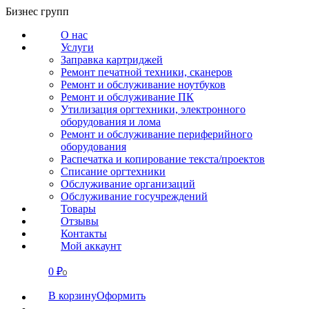
Перейти
Бизнес групп
к
О нас
содержанию
Услуги
Заправка картриджей
Ремонт печатной техники, сканеров
Ремонт и обслуживание ноутбуков
Ремонт и обслуживание ПК
Утилизация оргтехники, электронного
оборудования и лома
Ремонт и обслуживание периферийного
оборудования
Распечатка и копирование текста/проектов
Списание оргтехники
Обслуживание организаций
Обслуживание госучреждений
Товары
Отзывы
Контакты
Мой аккаунт
0
₽
СВЯЗАТЬСЯ
0
В корзину
Оформить
О нас