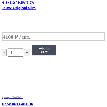
4.5x3.0 19.5V 7.7A
150W Original Slim
4100
₽
Add to
Количество
cart
Блок
питания
HP
4.5x3.0
19.5V
7.7A
150W
Артикул: 000002451
Блок питания HP