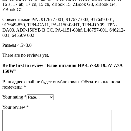
150W
16-a, 17-ab, 17-cd, 15-ch, ZBook 15, ZBook G3, ZBook G4,
ZBook G5
Совместимые P/N: 917677-001, 917677-003, 917649-001,
917649-850, TPN-CA11, PA-1150-08HT, TPN-DA09, TPN-
DA03, ADP-150YB B CC, PA-1151-08hf, L48757-001, 646212-
001, 645509-002
Разъем 4.5×3.0
There are no reviews yet.
Be the first to review “Блок питания HP 4.5×3.0 19.5V 7.7A
150W”
Ваш адрес email не будет опубликован.
Обязательные поля
помечены
*
Your rating
*
Your review
*