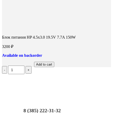
Блок питания HP 4.5x3.0 19.5V 7.7A 150W
3200
₽
Available on backorder
Add to cart
Количество
Блок
питания
HP
4.5x3.0
19.5V
7.7A
150W
8 (385) 222-31-32