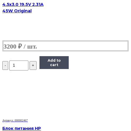
4.5x3.0 19.5V 2.31A
45W Original
3200
₽
Add to
Количество
cart
Блок
питания
HP
4.5x3.0
19.5V
7.7A
150W
Артикул: 000002467
Блок питания HP