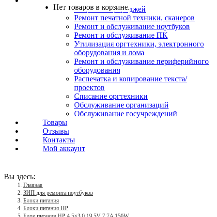
Услуги
Нет товаров в корзине.
Заправка картриджей
Ремонт печатной техники, сканеров
Ремонт и обслуживание ноутбуков
Ремонт и обслуживание ПК
Утилизация оргтехники, электронного
оборудования и лома
Ремонт и обслуживание периферийного
оборудования
Распечатка и копирование текста/
проектов
Списание оргтехники
Обслуживание организаций
Обслуживание госучреждений
Товары
Отзывы
Контакты
Мой аккаунт
Вы здесь:
Главная
ЗИП для ремонта ноутбуков
Блоки питания
Блоки питания HP
Блок питания HP 4.5×3.0 19.5V 7.7A 150W