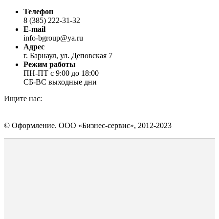
Телефон
8 (385) 222-31-32
E-mail
info-bgroup@ya.ru
Адрес
г. Барнаул, ул. Деповская 7
Режим работы
ПН-ПТ с 9:00 до 18:00
СБ-ВС выходные дни
Ищите нас:
Страница
Страница
Страница
Вконтакте
WhatsApp
Telegram
© Оформление. ООО «Бизнес-сервис», 2012-2023
открывается
открывается
открывается
в
в
в
Вверх
новом
новом
новом
окне
окне
окне