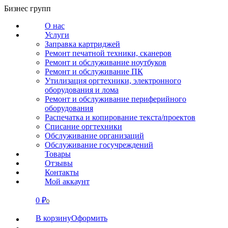
Перейти
Бизнес групп
к
О нас
содержанию
Услуги
Заправка картриджей
Ремонт печатной техники, сканеров
Ремонт и обслуживание ноутбуков
Ремонт и обслуживание ПК
Утилизация оргтехники, электронного
оборудования и лома
Ремонт и обслуживание периферийного
оборудования
Распечатка и копирование текста/проектов
Списание оргтехники
Обслуживание организаций
Обслуживание госучреждений
Товары
Отзывы
Контакты
Мой аккаунт
0
₽
СВЯЗАТЬСЯ
0
В корзину
Оформить
О нас