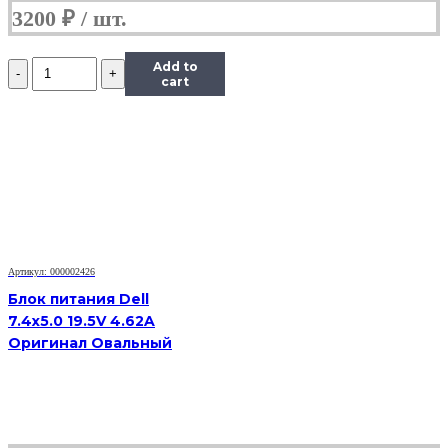
3200
₽
Количество
Add to
Блок
cart
питания
Dell
4.5x3.0
19.5V
6.15A
Original
Артикул: 000002426
Блок питания Dell
7.4x5.0 19.5V 4.62A
Оригинал Овальный