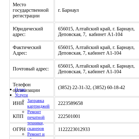
Место
государственной
г. Барнаул
регистрации
Юридический
656015, Алтайский край, г. Барнаул,
адрес:
Деповская, 7, кабинет А1-104
Фактический
656015, Алтайский край, г. Барнаул,
Адрес:
Деповская, 7, кабинет А1-104
656015, Алтайский край, г. Барнаул,
Почтовый адрес:
Деповская, 7, кабинет А1-104
Телефон
(3852) 22-31-32, (3852) 60-18-42
О нас
организации
Услуги
Заправка
ИНН
2223589658
картриджей
Ремонт
КПП
222501001
печатной
техники,
сканеров
ОГРН
1122223012933
Ремонт и