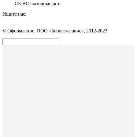
СБ-ВС выходные дни
Ищите нас:
Страница
Страница
Страница
Вконтакте
WhatsApp
Telegram
© Оформление. ООО «Бизнес-сервис», 2012-2023
открывается
открывается
открывается
в
в
в
Вверх
новом
новом
новом
окне
окне
окне