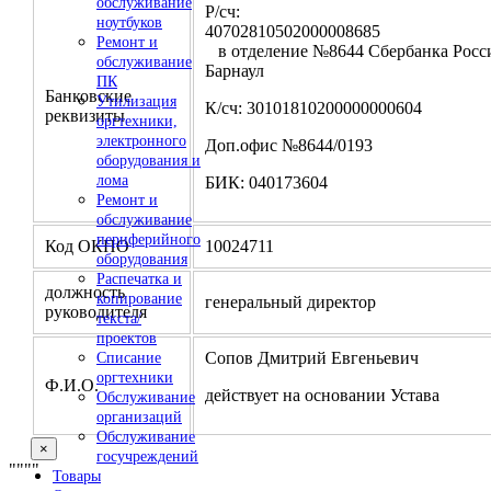
обслуживание
Р/сч:
ноутбуков
4070281050200000
Ремонт и
в отделение №8644 Сбербанка Росси
обслуживание
Барнаул
ПК
Банковские
Утилизация
К/сч: 30101810200000000604
реквизиты
оргтехники,
электронного
Доп.офис №8644/0193
оборудования и
лома
БИК: 040173604
Ремонт и
обслуживание
периферийного
Код ОКПО
10024711
оборудования
Распечатка и
должность
копирование
генеральный директор
руководителя
текста/
проектов
Сопов Дмитрий Евгеньевич
Списание
оргтехники
Ф.И.О.
действует на основании Устава
Обслуживание
организаций
Обслуживание
×
госучреждений
"
""
"
Товары