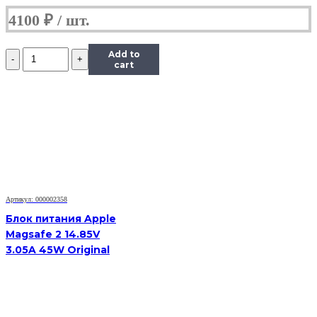
4100
₽
Количество
Add to
Блок
cart
питания
Apple
Magsafe
14.5V
3.1A
45W
Original
Артикул: 000002358
Блок питания Apple
Magsafe 2 14.85V
3.05A 45W Original