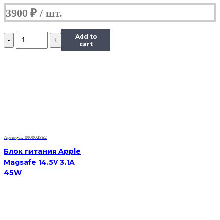
3900
₽
Количество
Add to
Блок
cart
питания
Apple
Magsafe
14.5V
3.1A
45W
Original
Артикул: 000002352
Блок питания Apple
Magsafe 14.5V 3.1A
45W