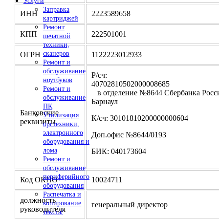
Услуги
Заправка
ИНН
2223589658
картриджей
Ремонт
КПП
222501001
печатной
техники,
сканеров
ОГРН
1122223012933
Ремонт и
обслуживание
Р/сч:
ноутбуков
4070281050200000
Ремонт и
в отделение №8644 Сбербанка Росси
обслуживание
Барнаул
ПК
Банковские
Утилизация
К/сч: 30101810200000000604
реквизиты
оргтехники,
электронного
Доп.офис №8644/0193
оборудования и
лома
БИК: 040173604
Ремонт и
обслуживание
периферийного
Код ОКПО
10024711
оборудования
Распечатка и
должность
копирование
генеральный директор
руководителя
текста/