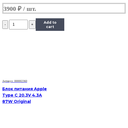
3900
₽
Количество
Add to
Блок
cart
питания
Apple
Magsafe
14.5V
3.1A
45W
Original
Артикул: 000002360
Блок питания Apple
Type C 20.3V 4.3A
87W Original