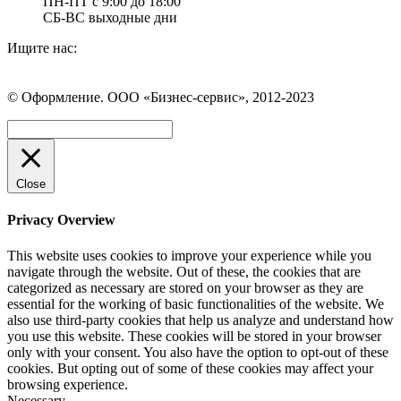
ПН-ПТ с 9:00 до 18:00
СБ-ВС выходные дни
Ищите нас:
Страница
Страница
Страница
Вконтакте
WhatsApp
Telegram
© Оформление. ООО «Бизнес-сервис», 2012-2023
открывается
открывается
открывается
в
в
в
Вверх
новом
новом
новом
окне
окне
окне
Close
Privacy Overview
This website uses cookies to improve your experience while you
navigate through the website. Out of these, the cookies that are
categorized as necessary are stored on your browser as they are
essential for the working of basic functionalities of the website. We
also use third-party cookies that help us analyze and understand how
you use this website. These cookies will be stored in your browser
only with your consent. You also have the option to opt-out of these
cookies. But opting out of some of these cookies may affect your
browsing experience.
Necessary