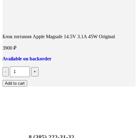
Блок питания Apple Magsafe 14.5V 3.1A 45W Original
3900
₽
Available on backorder
Количество
Блок
питания
Add to cart
Apple
Magsafe
14.5V
3.1A
45W
Original
8 (385) 222-31-32