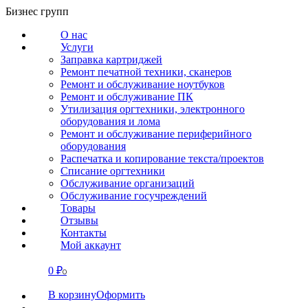
Перейти
Бизнес групп
к
О нас
содержанию
Услуги
Заправка картриджей
Ремонт печатной техники, сканеров
Ремонт и обслуживание ноутбуков
Ремонт и обслуживание ПК
Утилизация оргтехники, электронного
оборудования и лома
Ремонт и обслуживание периферийного
оборудования
Распечатка и копирование текста/проектов
Списание оргтехники
Обслуживание организаций
Обслуживание госучреждений
Товары
Отзывы
Контакты
Мой аккаунт
0
₽
СВЯЗАТЬСЯ
0
В корзину
Оформить
О нас