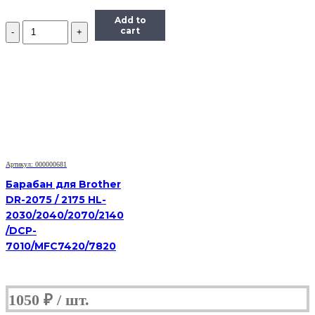
Add to
Количество
cart
Барабан
для
HP
LJ
2410/2420/2430/P3005,
OEM-
color
Артикул: 000000681
Барабан для Brother
DR-2075 / 2175 HL-
2030/2040/2070/2140
/DCP-
7010/MFC7420/7820
1050
₽