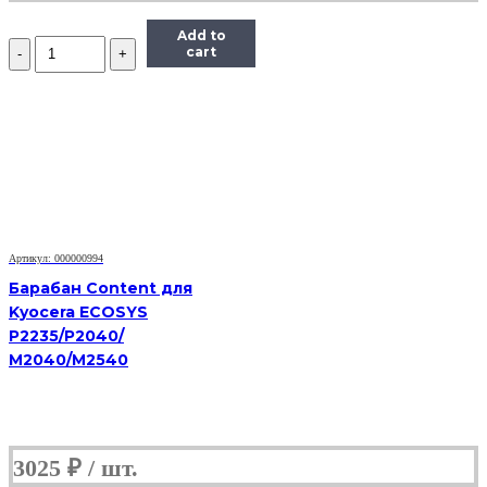
Add to
Количество
cart
Барабан
для
HP
LJ
2410/2420/2430/P3005,
OEM-
color
Артикул: 000000994
Барабан Content для
Kyocera ECOSYS
P2235/P2040/
M2040/M2540
3025
₽