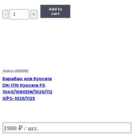
Add to
Количество
cart
Барабан
для
HP
LJ
2410/2420/2430/P3005,
OEM-
color
Артикул: 000000680
Барабан для Kyocera
DK-1110 Kyocera FS
1040/1060DN/1020/112
0/FS-1025/1125
1900
₽