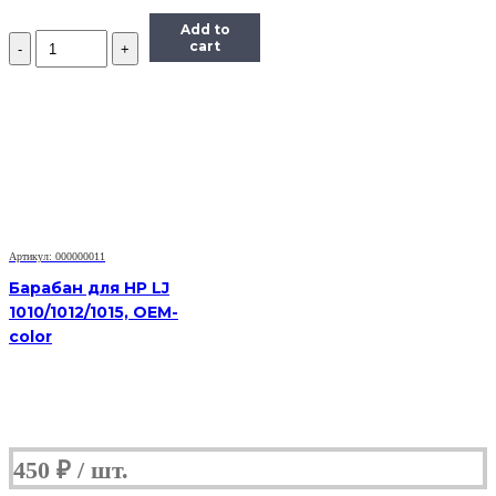
Add to
Количество
cart
Барабан
для
HP
LJ
2410/2420/2430/P3005,
OEM-
color
Артикул: 000000011
Барабан для HP LJ
1010/1012/1015, OEM-
color
450
₽