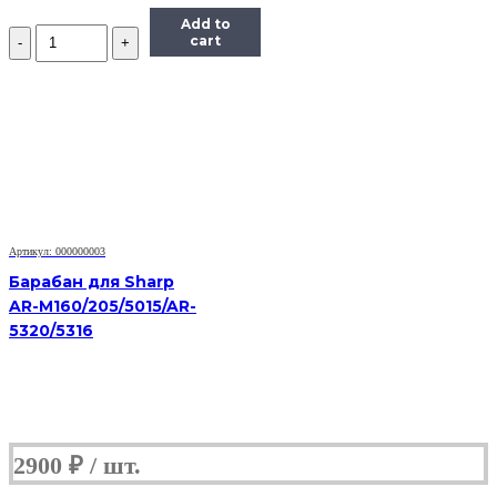
Add to
Количество
cart
Барабан
для
HP
LJ
2410/2420/2430/P3005,
OEM-
color
Артикул: 000000003
Барабан для Sharp
AR-M160/205/5015/AR-
5320/5316
2900
₽