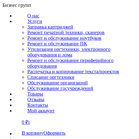
Перейти
Бизнес групп
к
О нас
содержанию
Услуги
Заправка картриджей
Ремонт печатной техники, сканеров
Ремонт и обслуживание ноутбуков
Ремонт и обслуживание ПК
Утилизация оргтехники, электронного
оборудования и лома
Ремонт и обслуживание периферийного
оборудования
Распечатка и копирование текста/проектов
Списание оргтехники
Обслуживание организаций
Обслуживание госучреждений
Товары
Отзывы
Контакты
Мой аккаунт
0
₽
СВЯЗАТЬСЯ
0
В корзину
Оформить
О нас