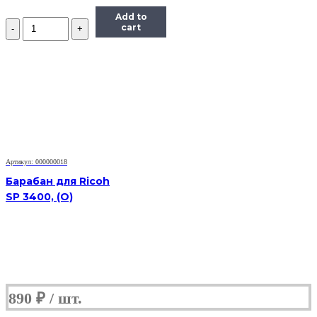
Add to
Количество
cart
Барабан
для
HP
LJ
2410/2420/2430/P3005,
OEM-
color
Артикул: 000000018
Барабан для Ricoh
SP 3400, (O)
890
₽