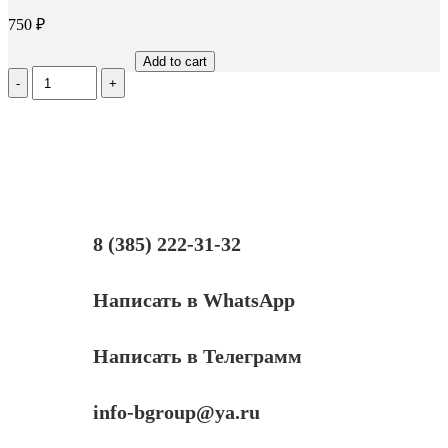
750
₽
Add to cart
Количество
Барабан
для
HP
LJ
2410/2420/2430/P3005,
OEM-
color
8 (385) 222-31-32
Написать в WhatsApp
Написать в Телеграмм
info-bgroup@ya.ru