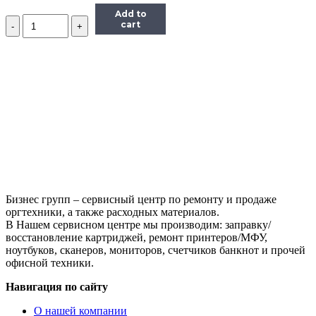
Add to
Количество
cart
Барабан
для
HP
LJ
2410/2420/2430/P3005,
OEM-
color
Бизнес групп – сервисный центр по ремонту и продаже
оргтехники, а также расходных материалов.
В Нашем сервисном центре мы производим: заправку/
восстановление картриджей, ремонт принтеров/МФУ,
ноутбуков, сканеров, мониторов, счетчиков банкнот и прочей
офисной техники.
Навигация по сайту
О нашей компании