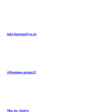
info-bgroup@ya.ru
@business.group22
Мы на Авито