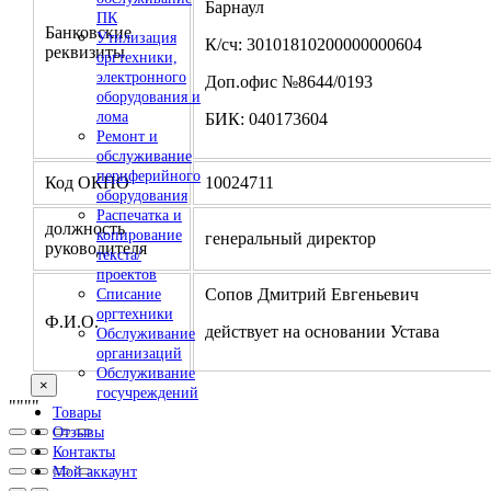
Барнаул
ПК
Банковские
Утилизация
К/сч: 30101810200000000604
реквизиты
оргтехники,
электронного
Доп.офис №8644/0193
оборудования и
лома
БИК: 040173604
Ремонт и
обслуживание
периферийного
Код ОКПО
10024711
оборудования
Распечатка и
должность
копирование
генеральный директор
руководителя
текста/
проектов
Сопов Дмитрий Евгеньевич
Списание
оргтехники
Ф.И.О.
действует на основании Устава
Обслуживание
организаций
Обслуживание
×
госучреждений
"
""
"
Товары
Отзывы
Контакты
Мой аккаунт