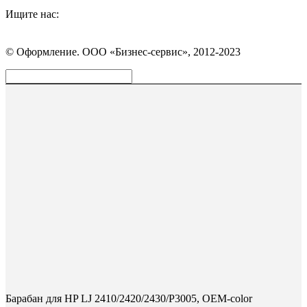
Ищите нас:
Страница
Страница
Страница
Вконтакте
WhatsApp
Telegram
© Оформление. ООО «Бизнес-сервис», 2012-2023
открывается
открывается
открывается
в
в
в
Вверх
новом
новом
новом
окне
окне
окне
Барабан для HP LJ 2410/2420/2430/P3005, OEM-color