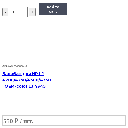
Add to
Количество
cart
Барабан
для
HP
LJ
2410/2420/2430/P3005,
OEM-
color
Артикул: 000000013
Барабан для HP LJ
4200/4250/4300/4350
, OEM-color LJ 4345
550
₽