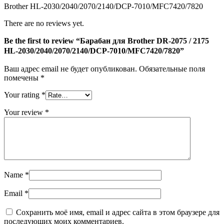
2175
Brother HL-2030/2040/2070/2140/DCP-7010/MFC7420/7820
HL-
2030/2040/2070/2140/DCP-
There are no reviews yet.
7010/MFC7420/7820
Be the first to review “Барабан для Brother DR-2075 / 2175
HL-2030/2040/2070/2140/DCP-7010/MFC7420/7820”
Ваш адрес email не будет опубликован.
Обязательные поля
помечены
*
Your rating
*
Your review
*
Name
*
Email
*
Сохранить моё имя, email и адрес сайта в этом браузере для
последующих моих комментариев.