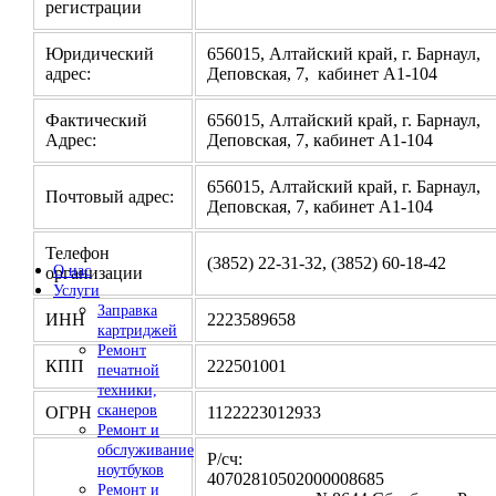
регистрации
Юридический
656015, Алтайский край, г. Барнаул,
адрес:
Деповская, 7, кабинет А1-104
Фактический
656015, Алтайский край, г. Барнаул,
Адрес:
Деповская, 7, кабинет А1-104
656015, Алтайский край, г. Барнаул,
Почтовый адрес:
Деповская, 7, кабинет А1-104
Телефон
(3852) 22-31-32, (3852) 60-18-42
О нас
организации
Услуги
Заправка
ИНН
2223589658
картриджей
Ремонт
КПП
222501001
печатной
техники,
сканеров
ОГРН
1122223012933
Ремонт и
обслуживание
Р/сч:
ноутбуков
4070281050200000
Ремонт и