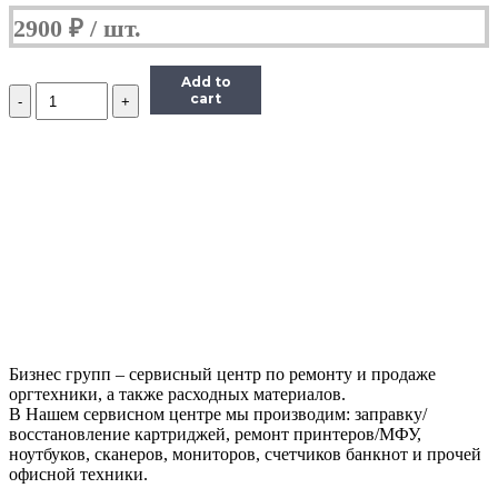
2900
₽
Add to
Количество
cart
Барабан
для
Brother
DR-
2075
/
2175
HL-
2030/2040/2070/2140/DCP-
7010/MFC7420/7820
Бизнес групп – сервисный центр по ремонту и продаже
оргтехники, а также расходных материалов.
В Нашем сервисном центре мы производим: заправку/
восстановление картриджей, ремонт принтеров/МФУ,
ноутбуков, сканеров, мониторов, счетчиков банкнот и прочей
офисной техники.