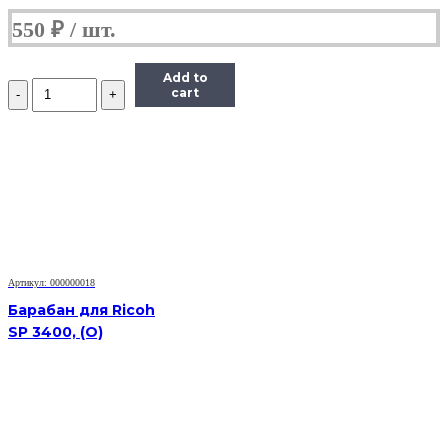
550
₽
Add to
Количество
cart
Барабан
для
Brother
DR-
2075
/
2175
HL-
2030/2040/2070/2140/DCP-
7010/MFC7420/7820
Артикул: 000000018
Барабан для Ricoh
SP 3400, (O)