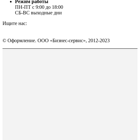
Режим работы
ПН-ПТ с 9:00 до 18:00
СБ-ВС выходные дни
Ищите нас:
Страница
Страница
Страница
Вконтакте
WhatsApp
Telegram
© Оформление. ООО «Бизнес-сервис», 2012-2023
открывается
открывается
открывается
в
в
в
Вверх
новом
новом
новом
окне
окне
окне