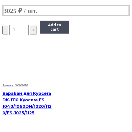
3025
₽
Add to
Количество
cart
Барабан
для
Brother
DR-
2075
/
2175
HL-
2030/2040/2070/2140/DCP-
7010/MFC7420/7820
Артикул: 000000680
Барабан для Kyocera
DK-1110 Kyocera FS
1040/1060DN/1020/112
0/FS-1025/1125