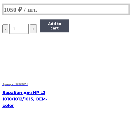
1050
₽
Add to
Количество
cart
Барабан
для
Brother
DR-
2075
/
2175
HL-
2030/2040/2070/2140/DCP-
7010/MFC7420/7820
Артикул: 000000011
Барабан для HP LJ
1010/1012/1015, OEM-
color