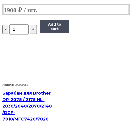
1900
₽
Add to
Количество
cart
Барабан
для
Brother
DR-
2075
/
2175
HL-
2030/2040/2070/2140/DCP-
7010/MFC7420/7820
Артикул: 000000681
Барабан для Brother
DR-2075 / 2175 HL-
2030/2040/2070/2140
/DCP-
7010/MFC7420/7820