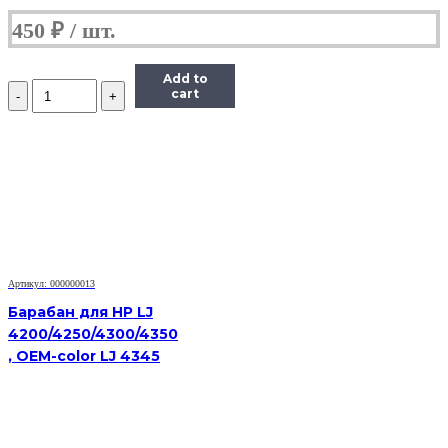
450
₽
Add to
Количество
cart
Барабан
для
Brother
DR-
2075
/
2175
HL-
2030/2040/2070/2140/DCP-
7010/MFC7420/7820
Артикул: 000000013
Барабан для HP LJ
4200/4250/4300/4350
, OEM-color LJ 4345