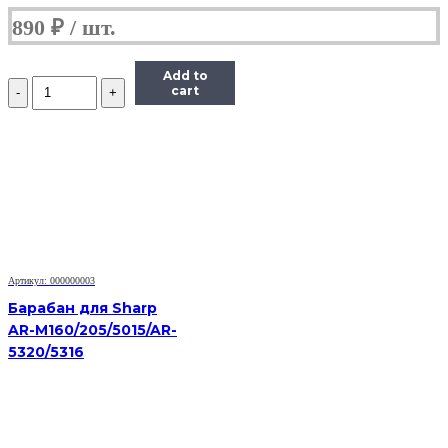
890
₽
Add to
Количество
cart
Барабан
для
Brother
DR-
2075
/
2175
HL-
2030/2040/2070/2140/DCP-
7010/MFC7420/7820
Артикул: 000000003
Барабан для Sharp
AR-M160/205/5015/AR-
5320/5316