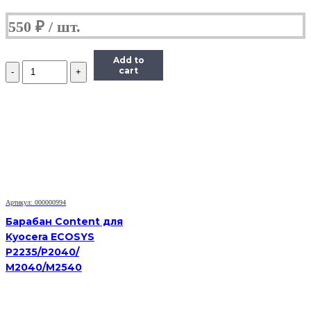
550
₽
Add to
Количество
cart
Барабан
для
Brother
DR-
2075
/
2175
HL-
2030/2040/2070/2140/DCP-
7010/MFC7420/7820
Артикул: 000000994
Барабан Content для
Kyocera ECOSYS
P2235/P2040/
M2040/M2540