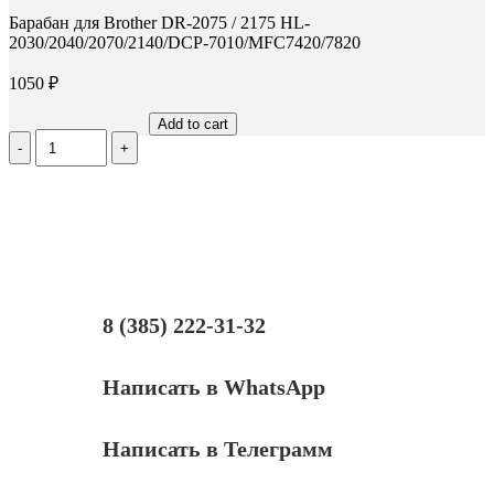
Барабан для Brother DR-2075 / 2175 HL-
2030/2040/2070/2140/DCP-7010/MFC7420/7820
1050
₽
Add to cart
Количество
Барабан
для
Brother
DR-
2075
/
2175
HL-
2030/2040/2070/2140/DCP-
8 (385) 222-31-32
7010/MFC7420/7820
Написать в WhatsApp
Написать в Телеграмм