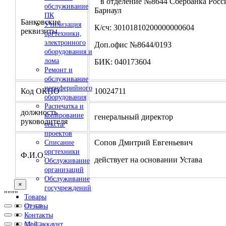
в отделение №8644 Сбербанка Росси
обслуживание
Барнаул
ПК
Банковские
Утилизация
К/сч: 30101810200000000604
реквизиты
оргтехники,
электронного
Доп.офис №8644/0193
оборудования и
лома
БИК: 040173604
Ремонт и
обслуживание
периферийного
Код ОКПО
10024711
оборудования
Распечатка и
должность
копирование
генеральный директор
руководителя
текста/
проектов
Сопов Дмитрий Евгеньевич
Списание
оргтехники
Ф.И.О.
действует на основании Устава
Обслуживание
организаций
Обслуживание
×
госучреждений
"
""
"
Товары
Отзывы
Контакты
Мой аккаунт