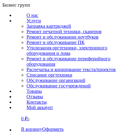
Перейти
Бизнес групп
к
О нас
содержанию
Услуги
Заправка картриджей
Ремонт печатной техники, сканеров
Ремонт и обслуживание ноутбуков
Ремонт и обслуживание ПК
Утилизация оргтехники, электронного
оборудования и лома
Ремонт и обслуживание периферийного
оборудования
Распечатка и копирование текста/проектов
Списание оргтехники
Обслуживание организаций
Обслуживание госучреждений
Товары
Отзывы
Контакты
Мой аккаунт
0
₽
СВЯЗАТЬСЯ
0
В корзину
Оформить
О нас