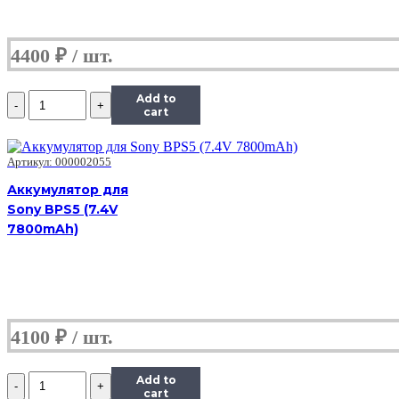
4400
₽
Количество
Add to
Аккумулятор
cart
для
Sony
BPS5
Артикул: 000002055
(7.4V
Аккумулятор для
7800mAh)
Sony BPS5 (7.4V
7800mAh)
4100
₽
Количество
Add to
Аккумулятор
cart