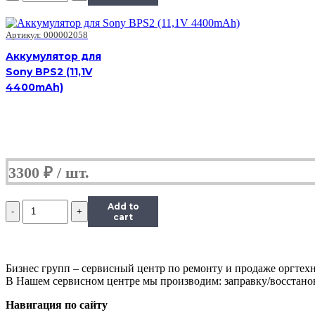
для
Sony
BPS5
Артикул: 000002058
(7.4V
Аккумулятор для
7800mAh)
Sony BPS2 (11,1V
4400mAh)
3300
₽
Количество
Add to
Аккумулятор
cart
для
Sony
BPS5
(7.4V
Бизнес групп – сервисный центр по ремонту и продаже оргтехн
7800mAh)
В Нашем сервисном центре мы производим: заправку/восстанов
Навигация по сайту