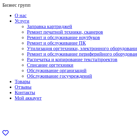
Перейти
Бизнес групп
к
О нас
содержанию
Услуги
Заправка картриджей
Ремонт печатной техники, сканеров
Ремонт и обслуживание ноутбуков
Ремонт и обслуживание ПК
Утилизация оргтехники, электронного оборудовани
Ремонт и обслуживание периферийного оборудова
Распечатка и копирование текста/проектов
Списание оргтехники
Обслуживание организаций
Обслуживание госучреждений
Товары
Отзывы
Контакты
Мой аккаунт