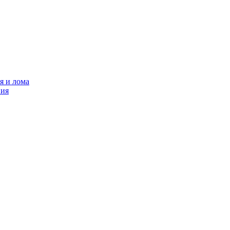
я и лома
ния