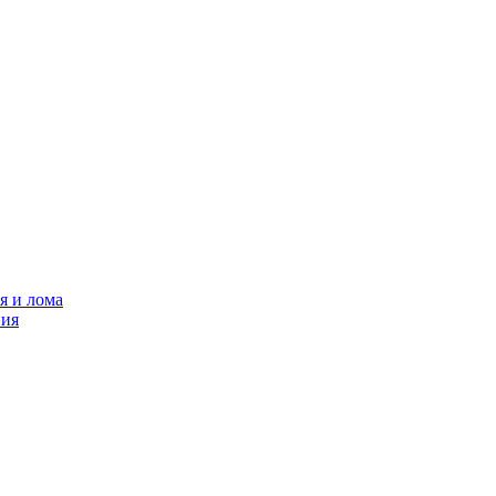
я и лома
ния