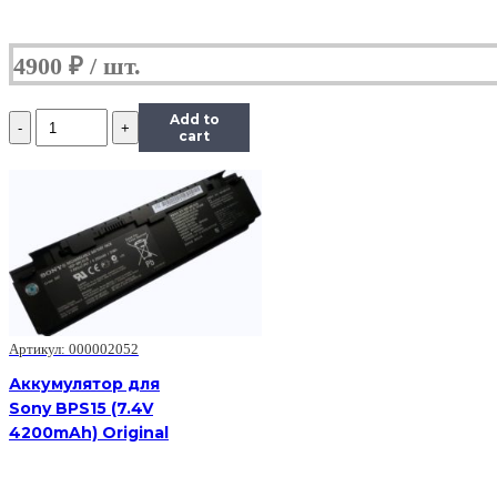
4900
₽
Количество
Add to
Аккумулятор
cart
для
Sony
BPS5
(7.4V
7800mAh)
Артикул: 000002052
Аккумулятор для
Sony BPS15 (7.4V
4200mAh) Original