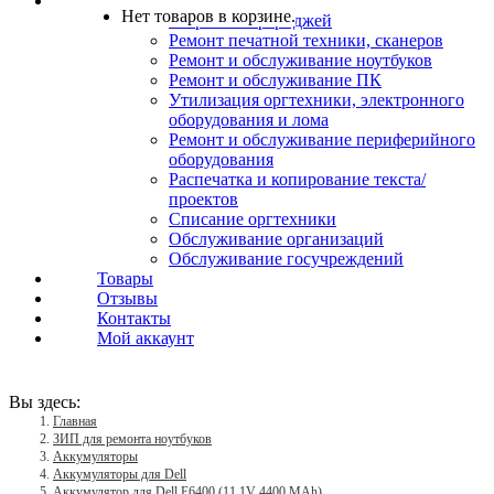
Услуги
Нет товаров в корзине.
Заправка картриджей
Ремонт печатной техники, сканеров
Ремонт и обслуживание ноутбуков
Ремонт и обслуживание ПК
Утилизация оргтехники, электронного
оборудования и лома
Ремонт и обслуживание периферийного
оборудования
Распечатка и копирование текста/
проектов
Списание оргтехники
Обслуживание организаций
Обслуживание госучреждений
Товары
Отзывы
Контакты
Мой аккаунт
Вы здесь:
Главная
ЗИП для ремонта ноутбуков
Аккумуляторы
Аккумуляторы для Dell
Аккумулятор для Dell E6400 (11.1V 4400 MAh)