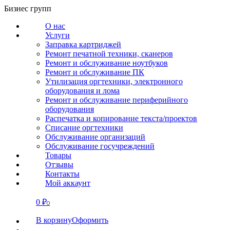
Перейти
Бизнес групп
к
О нас
содержанию
Услуги
Заправка картриджей
Ремонт печатной техники, сканеров
Ремонт и обслуживание ноутбуков
Ремонт и обслуживание ПК
Утилизация оргтехники, электронного
оборудования и лома
Ремонт и обслуживание периферийного
оборудования
Распечатка и копирование текста/проектов
Списание оргтехники
Обслуживание организаций
Обслуживание госучреждений
Товары
Отзывы
Контакты
Мой аккаунт
0
₽
СВЯЗАТЬСЯ
0
В корзину
Оформить
О нас