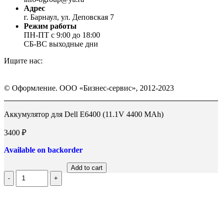
Адрес
г. Барнаул, ул. Деповская 7
Режим работы
ПН-ПТ с 9:00 до 18:00
СБ-ВС выходные дни
Ищите нас:
Страница
Страница
Страница
Вконтакте
WhatsApp
Telegram
© Оформление. ООО «Бизнес-сервис», 2012-2023
открывается
открывается
открывается
в
в
в
Вверх
новом
новом
новом
Аккумулятор для Dell E6400 (11.1V 4400 MAh)
окне
окне
окне
3400
₽
Available on backorder
Add to cart
Количество
Аккумулятор
для
Dell
E6400
(11.1V