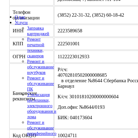
Телефон
(3852) 22-31-32, (3852) 60-18-42
О нас
организации
Услуги
Заправка
ИНН
2223589658
картриджей
Ремонт
КПП
222501001
печатной
техники,
сканеров
ОГРН
1122223012933
Ремонт и
обслуживание
Р/сч:
ноутбуков
4070281050200000
Ремонт и
в отделение №8644 Сбербанка Росси
обслуживание
Барнаул
ПК
Банковские
Утилизация
К/сч: 30101810200000000604
реквизиты
оргтехники,
электронного
Доп.офис №8644/0193
оборудования и
лома
БИК: 040173604
Ремонт и
обслуживание
периферийного
Код ОКПО
10024711