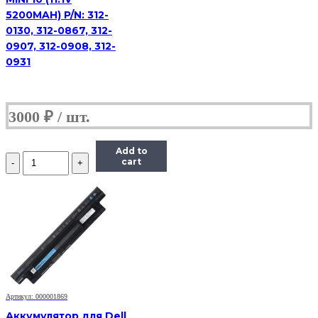
5200MAH) P/N: 312-
0130, 312-0867, 312-
0907, 312-0908, 312-
0931
3000
₽
Add to
Количество
cart
Аккумулятор
для
Dell
E6400
(11.1V
4400
MAh)
Артикул: 000001869
Аккумулятор для Dell