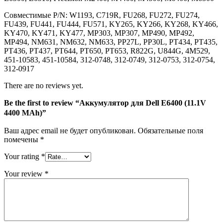
MAh)
Совместимые P/N: W1193, C719R, FU268, FU272, FU274,
FU439, FU441, FU444, FU571, KY265, KY266, KY268, KY466,
KY470, KY471, KY477, MP303, MP307, MP490, MP492,
MP494, NM631, NM632, NM633, PP27L, PP30L, PT434, PT435,
PT436, PT437, PT644, PT650, PT653, R822G, U844G, 4M529,
451-10583, 451-10584, 312-0748, 312-0749, 312-0753, 312-0754,
312-0917
There are no reviews yet.
Be the first to review “Аккумулятор для Dell E6400 (11.1V
4400 MAh)”
Ваш адрес email не будет опубликован.
Обязательные поля
помечены
*
Your rating
*
Your review
*