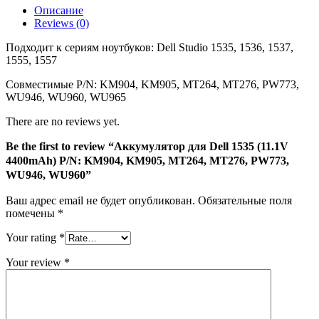
Описание
4400mAh)
Reviews (0)
P/N:
KM904,
Подходит к сериям ноутбуков: Dell Studio 1535, 1536, 1537,
KM905,
1555, 1557
MT264,
MT276,
Совместимые P/N: KM904, KM905, MT264, MT276, PW773,
PW773,
WU946, WU960, WU965
WU946,
WU960
There are no reviews yet.
Be the first to review “Аккумулятор для Dell 1535 (11.1V
4400mAh) P/N: KM904, KM905, MT264, MT276, PW773,
WU946, WU960”
Ваш адрес email не будет опубликован.
Обязательные поля
помечены
*
Your rating
*
Your review
*