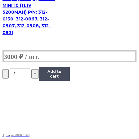
MINI 10 (11.1V
5200MAH) P/N: 312-
0130, 312-0867, 312-
0907, 312-0908, 312-
0931
3000
₽
Количество
Add to
Аккумулятор
cart
для
Dell
1535
(11.1V
4400mAh)
P/N:
KM904,
KM905,
MT264,
MT276,
Артикул: 000001869
PW773,