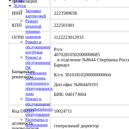
О нас
организации
Услуги
Заправка
ИНН
2223589658
картриджей
Ремонт
КПП
222501001
печатной
техники,
сканеров
ОГРН
1122223012933
Ремонт и
обслуживание
Р/сч:
ноутбуков
4070281050200000
Ремонт и
в отделение №8644 Сбербанка Росси
обслуживание
Барнаул
ПК
Банковские
Утилизация
К/сч: 30101810200000000604
реквизиты
оргтехники,
электронного
Доп.офис №8644/0193
оборудования и
лома
БИК: 040173604
Ремонт и
обслуживание
периферийного
Код ОКПО
10024711
оборудования
Распечатка и
должность
копирование
генеральный директор
руководителя