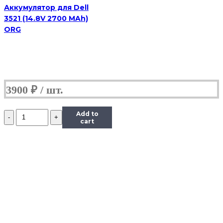
WU946,
Аккумулятор для Dell
WU960
3521 (14.8V 2700 MAh)
ORG
3900
₽
Количество
Add to
Аккумулятор
cart
для
Dell
1535
(11.1V
4400mAh)
P/N:
KM904,
KM905,
MT264,
MT276,
PW773,