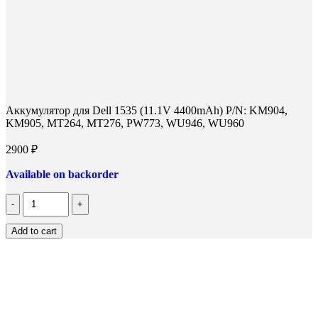
Аккумулятор для Dell 1535 (11.1V 4400mAh) P/N: KM904,
KM905, MT264, MT276, PW773, WU946, WU960
2900
₽
Available on backorder
Количество
Аккумулятор
для
Add to cart
Dell
1535
(11.1V
4400mAh)
P/N:
KM904,
KM905,