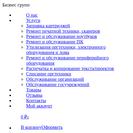
Перейти
Бизнес групп
к
О нас
содержанию
Услуги
Заправка картриджей
Ремонт печатной техники, сканеров
Ремонт и обслуживание ноутбуков
Ремонт и обслуживание ПК
Утилизация оргтехники, электронного
оборудования и лома
Ремонт и обслуживание периферийного
оборудования
Распечатка и копирование текста/проектов
Списание оргтехники
Обслуживание организаций
Обслуживание госучреждений
Товары
Отзывы
Контакты
Мой аккаунт
0
₽
СВЯЗАТЬСЯ
0
В корзину
Оформить
О нас