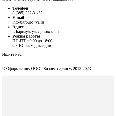
Телефон
8 (385) 222-31-32
E-mail
info-bgroup@ya.ru
Адрес
г. Барнаул, ул. Деповская 7
Режим работы
ПН-ПТ с 9:00 до 18:00
СБ-ВС выходные дни
Ищите нас:
Страница
Страница
Страница
Вконтакте
WhatsApp
Telegram
© Оформление. ООО «Бизнес-сервис», 2012-2023
открывается
открывается
открывается
в
в
в
Вверх
новом
новом
новом
окне
окне
окне