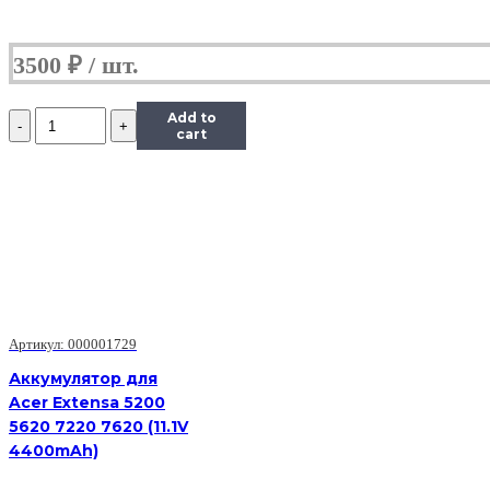
3500
₽
Количество
Add to
Аккумулятор
cart
для
Acer
3830
AS11A5E
(11.1V
4400mAh)
Артикул: 000001729
Аккумулятор для
Acer Extensa 5200
5620 7220 7620 (11.1V
4400mAh)