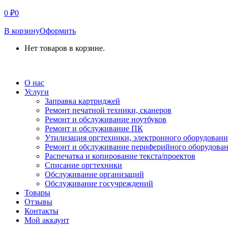
0
₽
0
В корзину
Оформить
Нет товаров в корзине.
СВЯЗАТЬСЯ С НАМИ
О нас
Услуги
Заправка картриджей
Ремонт печатной техники, сканеров
Ремонт и обслуживание ноутбуков
Ремонт и обслуживание ПК
Утилизация оргтехники, электронного оборудовани
Ремонт и обслуживание периферийного оборудова
Распечатка и копирование текста/проектов
Списание оргтехники
Обслуживание организаций
Обслуживание госучреждений
Товары
Отзывы
Контакты
Мой аккаунт