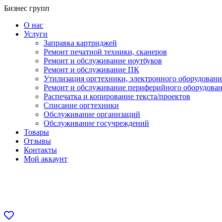
Перейти
Бизнес групп
к
О нас
содержанию
Услуги
Заправка картриджей
Ремонт печатной техники, сканеров
Ремонт и обслуживание ноутбуков
Ремонт и обслуживание ПК
Утилизация оргтехники, электронного оборудовани
Ремонт и обслуживание периферийного оборудова
Распечатка и копирование текста/проектов
Списание оргтехники
Обслуживание организаций
Обслуживание госучреждений
Товары
Отзывы
Контакты
Мой аккаунт