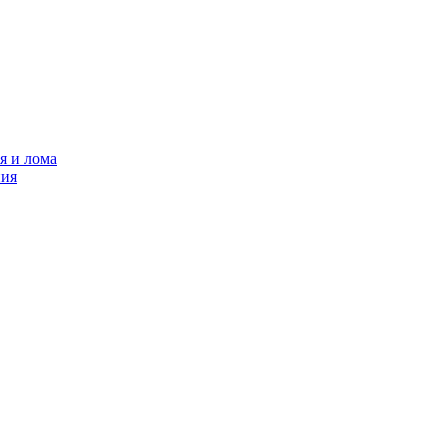
я и лома
ния