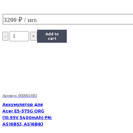
3200
₽
Количество
Add to
Аккумулятор
cart
для
Acer
3830
AS11A5E
(11.1V
4400mAh)
Артикул: 000001685
Аккумулятор для
Acer E5-575G ORG
(10.95V 5400mAh) PN:
AS16B5J, AS16B8J