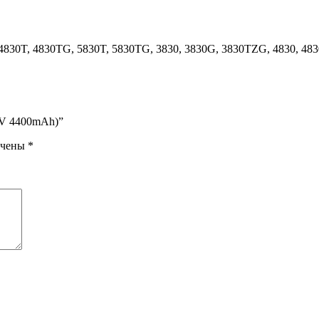
 4830T, 4830TG, 5830T, 5830TG, 3830, 3830G, 3830TZG, 4830, 48
.1V 4400mAh)”
ечены
*