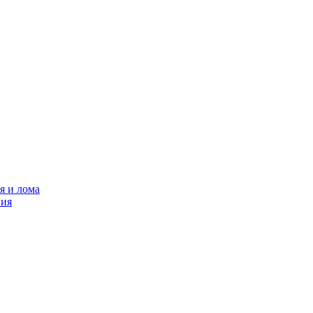
я и лома
ния