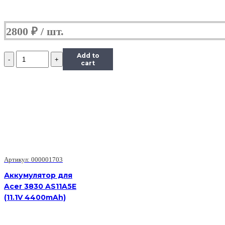
2800
₽
Количество
Add to
Аккумулятор
cart
для
Acer
3830
AS11A5E
(11.1V
4400mAh)
Артикул: 000001703
Аккумулятор для
Acer 3830 AS11A5E
(11.1V 4400mAh)