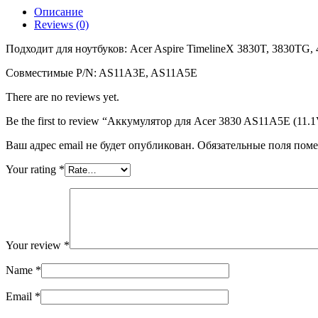
AS11A5E
Описание
(11.1V
Reviews (0)
4400mAh)
Подходит для ноутбуков: Acer Aspire TimelineX 3830T, 3830TG,
Совместимые P/N: AS11A3E, AS11A5E
There are no reviews yet.
Be the first to review “Аккумулятор для Acer 3830 AS11A5E (11
Ваш адрес email не будет опубликован.
Обязательные поля пом
Your rating
*
Your review
*
Name
*
Email
*