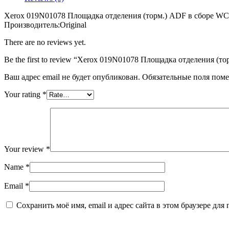
отделения
(торм.)
Xerox 019N01078 Площадка отделения (торм.) ADF в сборе W
ADF
Производитель:Original
в
сборе
There are no reviews yet.
WC3315
Be the first to review “Xerox 019N01078 Площадка отделения (
Ваш адрес email не будет опубликован.
Обязательные поля пом
Your rating
*
Your review
*
Name
*
Email
*
Сохранить моё имя, email и адрес сайта в этом браузере д