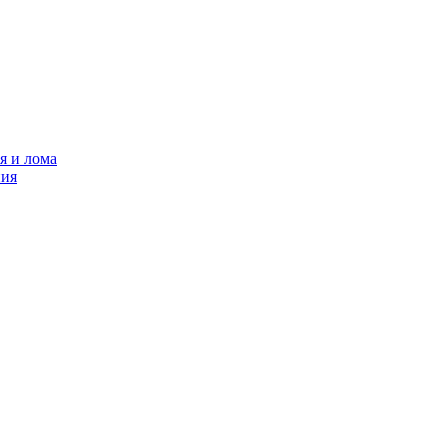
я и лома
ния