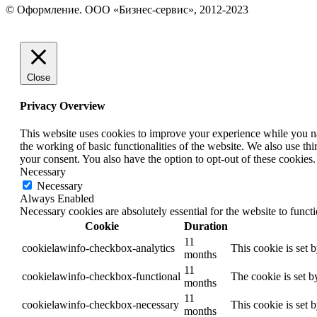
Страница
Страница
Страница
© Оформление. ООО «Бизнес-сервис», 2012-2023
Вконтакте
WhatsApp
Telegram
Вверх
открывается
открывается
открывается
в
в
в
новом
новом
новом
окне
окне
окне
Close
Privacy Overview
This website uses cookies to improve your experience while you nav
the working of basic functionalities of the website. We also use t
your consent. You also have the option to opt-out of these cookies
Necessary
Necessary
Always Enabled
Necessary cookies are absolutely essential for the website to funct
Cookie
Duration
11
cookielawinfo-checkbox-analytics
This cookie is set 
months
11
cookielawinfo-checkbox-functional
The cookie is set b
months
11
cookielawinfo-checkbox-necessary
This cookie is set 
months