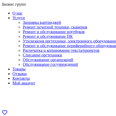
Перейти
Бизнес групп
к
О нас
содержанию
Услуги
Заправка картриджей
Ремонт печатной техники, сканеров
Ремонт и обслуживание ноутбуков
Ремонт и обслуживание ПК
Утилизация оргтехники, электронного оборудовани
Ремонт и обслуживание периферийного оборудова
Распечатка и копирование текста/проектов
Списание оргтехники
Обслуживание организаций
Обслуживание госучреждений
Товары
Отзывы
Контакты
Мой аккаунт