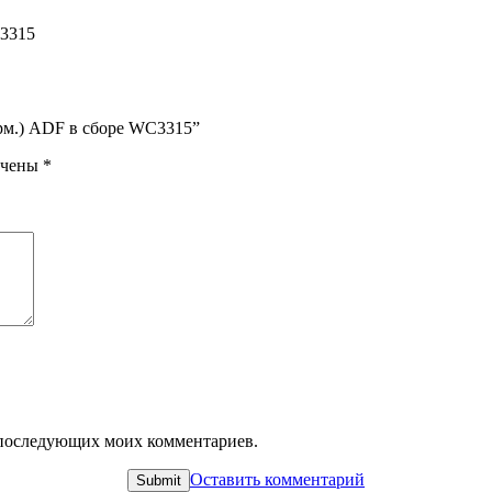
C3315
торм.) ADF в сборе WC3315”
ечены
*
ля последующих моих комментариев.
Оставить комментарий