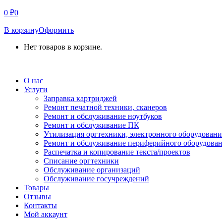
0
₽
0
В корзину
Оформить
Нет товаров в корзине.
СВЯЗАТЬСЯ С НАМИ
О нас
Услуги
Заправка картриджей
Ремонт печатной техники, сканеров
Ремонт и обслуживание ноутбуков
Ремонт и обслуживание ПК
Утилизация оргтехники, электронного оборудовани
Ремонт и обслуживание периферийного оборудова
Распечатка и копирование текста/проектов
Списание оргтехники
Обслуживание организаций
Обслуживание госучреждений
Товары
Отзывы
Контакты
Мой аккаунт