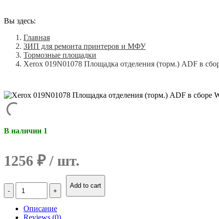
Вы здесь:
Главная
ЗИП для ремонта принтеров и МФУ
Тормозные площадки
Xerox 019N01078 Площадка отделения (торм.) ADF в сб
В наличии 1
1256
₽
Количество
Add to cart
Xerox
019N01078
Описание
Площадка
Reviews (0)