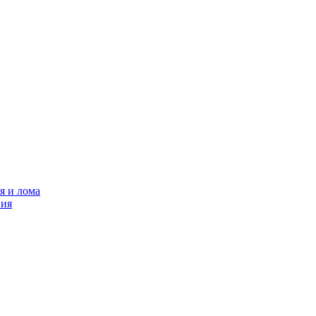
я и лома
ния