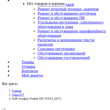
Услуги
Нет товаров в корзине.
Заправка картриджей
Ремонт печатной техники, сканеров
Ремонт и обслуживание ноутбуков
Ремонт и обслуживание ПК
Утилизация оргтехники, электронного
оборудования и лома
Ремонт и обслуживание периферийного
оборудования
Распечатка и копирование текста/
проектов
Списание оргтехники
Обслуживание организаций
Обслуживание госучреждений
Товары
Отзывы
Контакты
Мой аккаунт
Вы здесь:
Главная
Товар Б/У
VoIP-телефон Yealink SIP-T19 E2, (Б/У)