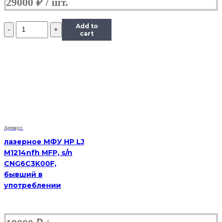
29000
₽
Количество
Add to
VoIP-
cart
телефон
Yealink
SIP-
T19
E2,
(Б/
У)
Артикул:
лазерное МФУ HP LJ
M1214nfh MFP, s/n
CNG6C3K00F,
бывший в
употреблении