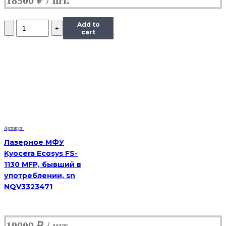
18500
₽
Количество
Add to
VoIP-
cart
телефон
Yealink
SIP-
T19
E2,
(Б/
У)
Артикул:
Лазерное МФУ
Kyocera Ecosys FS-
1130 MFP, бывший в
употреблении, sn
NQV3323471
19000
₽