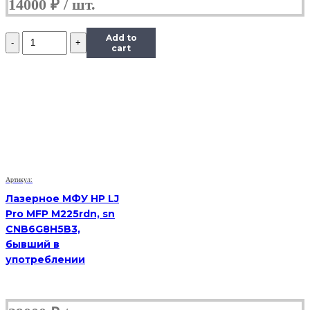
14000
₽
Количество
Add to
VoIP-
cart
телефон
Yealink
SIP-
T19
E2,
(Б/
У)
Артикул:
Лазерное МФУ HP LJ
Pro MFP M225rdn, sn
CNB6G8H5B3,
бывший в
употреблении