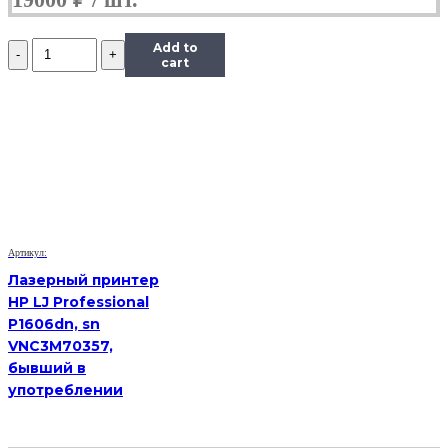
Количество
Add to
VoIP-
cart
телефон
Yealink
SIP-
T19
E2,
(Б/
У)
Артикул:
Лазерный принтер
HP LJ Professional
P1606dn, sn
VNC3M70357,
бывший в
употреблении