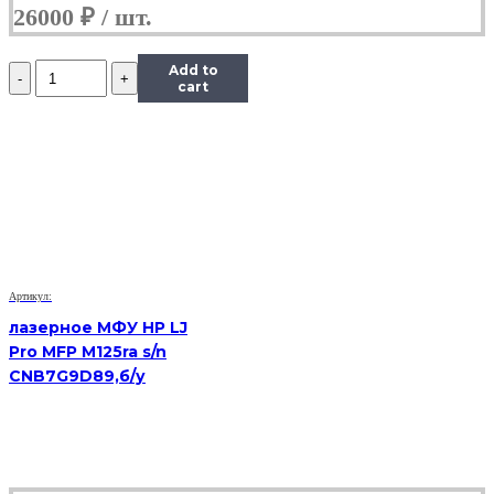
26000
₽
Количество
Add to
VoIP-
cart
телефон
Yealink
SIP-
T19
E2,
(Б/
У)
Артикул:
лазерное МФУ HP LJ
Pro MFP M125ra s/n
CNB7G9D89,б/у