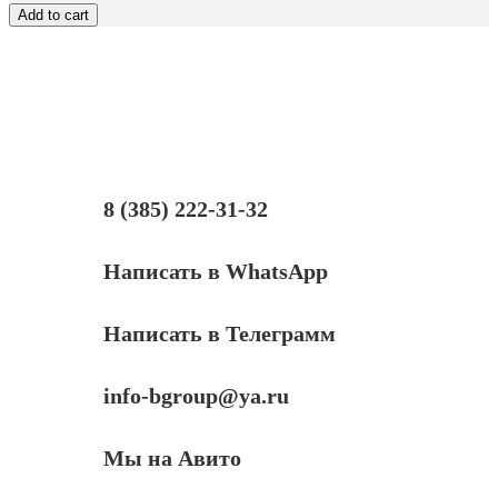
телефон
Add to cart
Yealink
SIP-
T19
E2,
(Б/
У)
8 (385) 222-31-32
Написать в WhatsApp
Написать в Телеграмм
info-bgroup@ya.ru
Мы на Авито