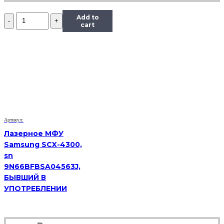
Количество
Add to
VoIP-
cart
телефон
Yealink
SIP-
T19
E2,
(Б/
У)
Артикул:
Лазерное МФУ
Samsung SCX-4300,
sn
9N66BFBSA04563J,
БЫВШИЙ В
УПОТРЕБЛЕНИИ