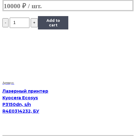
10000
₽
Количество
Add to
VoIP-
cart
телефон
Yealink
SIP-
T19
E2,
(Б/
У)
Артикул:
Лазерный принтер
Kyocera Ecosys
P3150dn, s/n
R4E0314232, БУ