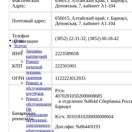
Фактический
656015, Алтайский край, г. Барнаул,
Адрес:
Деповская, 7, кабинет А1-104
656015, Алтайский край, г. Барнаул,
Почтовый адрес:
Деповская, 7, кабинет А1-104
Телефон
(3852) 22-31-32, (3852) 60-18-42
О нас
организации
Услуги
Заправка
ИНН
2223589658
картриджей
Ремонт
КПП
222501001
печатной
техники,
сканеров
ОГРН
1122223012933
Ремонт и
обслуживание
Р/сч:
ноутбуков
4070281050200000
Ремонт и
в отделение №8644 Сбербанка Росси
обслуживание
Барнаул
ПК
Банковские
Утилизация
К/сч: 30101810200000000604
реквизиты
оргтехники,
электронного
Доп.офис №8644/0193
оборудования и