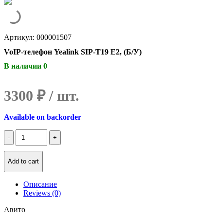
Артикул: 000001507
VoIP-телефон Yealink SIP-T19 E2, (Б/У)
В наличии 0
3300
₽
Available on backorder
Количество
VoIP-
телефон
Yealink
Add to cart
SIP-
T19
Описание
E2,
Reviews (0)
(Б/
У)
Авито