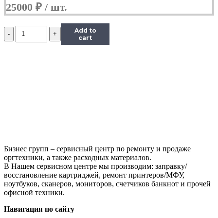
25000
₽
Количество
Add to
VoIP-
cart
телефон
Yealink
SIP-
T19
E2,
(Б/
У)
Бизнес групп – сервисный центр по ремонту и продаже
оргтехники, а также расходных материалов.
В Нашем сервисном центре мы производим: заправку/
восстановление картриджей, ремонт принтеров/МФУ,
ноутбуков, сканеров, мониторов, счетчиков банкнот и прочей
офисной техники.
Навигация по сайту