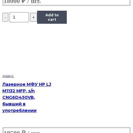
18000
₽
Количество
Add to
VoIP-
cart
телефон
Yealink
SIP-
T19
E2,
(Б/
У)
Артикул:
Лазерное МФУ HP LJ
M1132 MFP, s/n
CNG6D450VB,
бывший в
употреблении