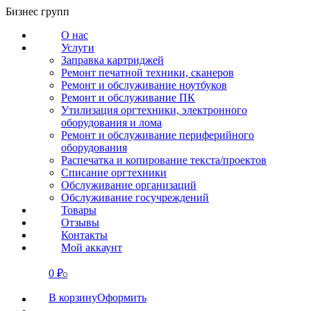
Перейти
Бизнес групп
к
О нас
содержанию
Услуги
Заправка картриджей
Ремонт печатной техники, сканеров
Ремонт и обслуживание ноутбуков
Ремонт и обслуживание ПК
Утилизация оргтехники, электронного
оборудования и лома
Ремонт и обслуживание периферийного
оборудования
Распечатка и копирование текста/проектов
Списание оргтехники
Обслуживание организаций
Обслуживание госучреждений
Товары
Отзывы
Контакты
Мой аккаунт
0
₽
СВЯЗАТЬСЯ
0
В корзину
Оформить
О нас