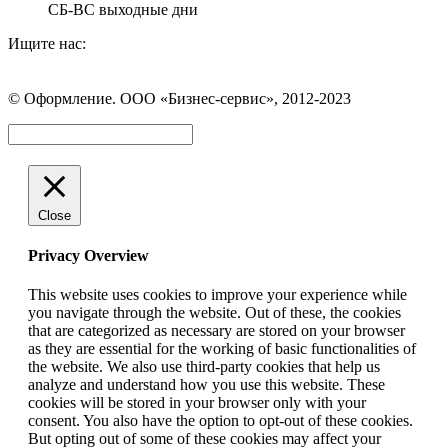
СБ-ВС выходные дни
Ищите нас:
Страница
Страница
Страница
Вконтакте
WhatsApp
Telegram
© Оформление. ООО «Бизнес-сервис», 2012-2023
открывается
открывается
открывается
в
в
в
Вверх
новом
новом
новом
окне
окне
окне
Close
Privacy Overview
This website uses cookies to improve your experience while
you navigate through the website. Out of these, the cookies
that are categorized as necessary are stored on your browser
as they are essential for the working of basic functionalities of
the website. We also use third-party cookies that help us
analyze and understand how you use this website. These
cookies will be stored in your browser only with your
consent. You also have the option to opt-out of these cookies.
But opting out of some of these cookies may affect your