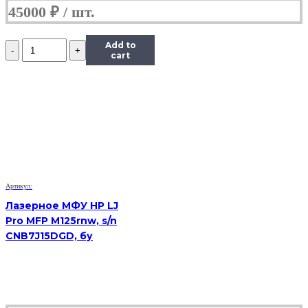
45000
₽
Количество
Add to
VoIP-
cart
телефон
Yealink
SIP-
T19
E2,
(Б/
У)
Артикул:
Лазерное МФУ HP LJ
Pro MFP M125rnw, s/n
CNB7J15DGD, бу