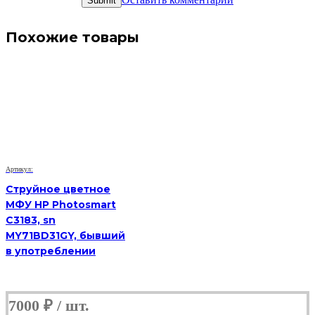
Похожие товары
Артикул:
Струйное цветное
МФУ HP Photosmart
C3183, sn
MY71BD31GY, бывший
в употреблении
7000
₽