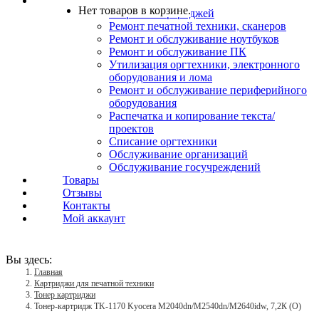
Услуги
Нет товаров в корзине.
Заправка картриджей
Ремонт печатной техники, сканеров
Ремонт и обслуживание ноутбуков
Ремонт и обслуживание ПК
Утилизация оргтехники, электронного
оборудования и лома
Ремонт и обслуживание периферийного
оборудования
Распечатка и копирование текста/
проектов
Списание оргтехники
Обслуживание организаций
Обслуживание госучреждений
Товары
Отзывы
Контакты
Мой аккаунт
Вы здесь:
Главная
Картриджи для печатной техники
Тонер картриджи
Тонер-картридж TK-1170 Kyocera M2040dn/M2540dn/M2640idw, 7,2К (О)