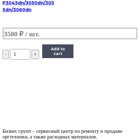
P3045dn/3050dn/305
5dn/3060dn
3500
₽
Add to
Количество
cart
Тонер-
картридж
TK-
1170
Kyocera
M2040dn/M2540dn/M2640idw,
7,2К
(О)
Бизнес групп – сервисный центр по ремонту и продаже
оргтехники, а также расходных материалов.