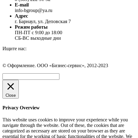
E-mail
info-bgroup@ya.ru
Адрес
г. Барнаул, ул. Деповская 7
Режим работы
ПН-ПТ с 9:00 до 18:00
СБ-ВС выходные дни
Ищите нас:
Страница
Страница
Страница
Вконтакте
WhatsApp
Telegram
© Оформление. ООО «Бизнес-сервис», 2012-2023
открывается
открывается
открывается
в
в
в
Вверх
новом
новом
новом
окне
окне
окне
Close
Privacy Overview
This website uses cookies to improve your experience while you
navigate through the website. Out of these, the cookies that are
categorized as necessary are stored on your browser as they are
essential for the working of basic functionalities of the website. We