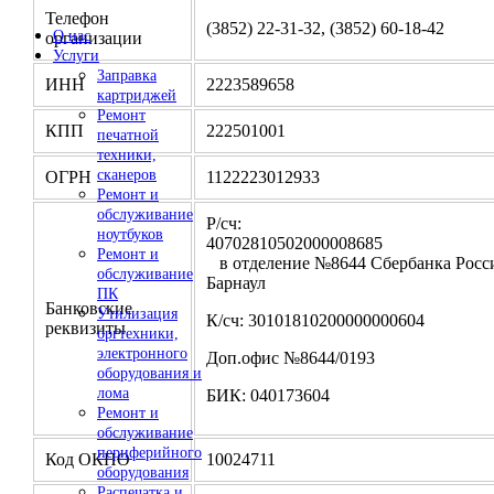
Телефон
(3852) 22-31-32, (3852) 60-18-42
О нас
организации
Услуги
Заправка
ИНН
2223589658
картриджей
Ремонт
КПП
222501001
печатной
техники,
сканеров
ОГРН
1122223012933
Ремонт и
обслуживание
Р/сч:
ноутбуков
4070281050200000
Ремонт и
в отделение №8644 Сбербанка Росси
обслуживание
Барнаул
ПК
Банковские
Утилизация
К/сч: 30101810200000000604
реквизиты
оргтехники,
электронного
Доп.офис №8644/0193
оборудования и
лома
БИК: 040173604
Ремонт и
обслуживание
периферийного
Код ОКПО
10024711
оборудования
Распечатка и