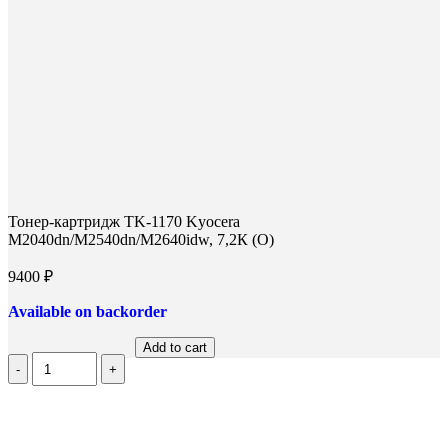
Тонер-картридж TK-1170 Kyocera
M2040dn/M2540dn/M2640idw, 7,2К (О)
9400
₽
Available on backorder
Add to cart
Количество
Тонер-
картридж
TK-
1170