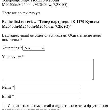
Тонер-картридж TK-1170 Kyocera
M2040dn/M2540dn/M2640idw,
M2040dn/M2540dn/M2640idw, 7,2К (О)
7,2К
(О)
There are no reviews yet.
Be the first to review “Тонер-картридж TK-1170 Kyocera
M2040dn/M2540dn/M2640idw, 7,2К (О)”
Ваш адрес email не будет опубликован.
Обязательные поля
помечены
*
Your rating
*
Your review
*
Name
*
Email
*
Сохранить моё имя, email и адрес сайта в этом браузере для