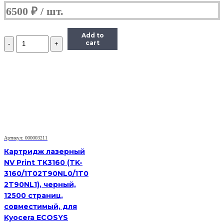
6500
₽
Add to
Количество
cart
Тонер-
картридж
TK-
1170
Kyocera
M2040dn/M2540dn/M2640idw,
7,2К
(О)
Артикул: 000003211
Картридж лазерный
NV Print TK3160 (TK-
3160/1T02T90NL0/1T0
2T90NL1), черный,
12500 страниц,
совместимый, для
Kyocera ECOSYS