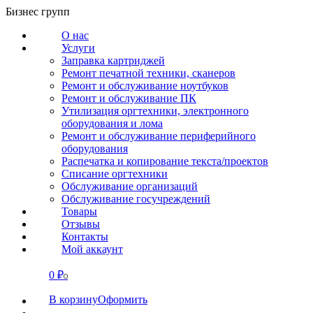
Перейти
Бизнес групп
к
О нас
содержанию
Услуги
Заправка картриджей
Ремонт печатной техники, сканеров
Ремонт и обслуживание ноутбуков
Ремонт и обслуживание ПК
Утилизация оргтехники, электронного
оборудования и лома
Ремонт и обслуживание периферийного
оборудования
Распечатка и копирование текста/проектов
Списание оргтехники
Обслуживание организаций
Обслуживание госучреждений
Товары
Отзывы
Контакты
Мой аккаунт
0
₽
СВЯЗАТЬСЯ
0
В корзину
Оформить
О нас