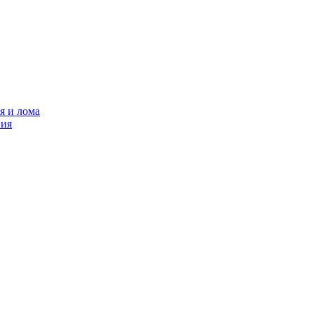
я и лома
ния