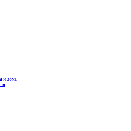
я и лома
ния