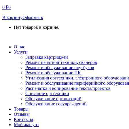
0
₽
0
В корзину
Оформить
Нет товаров в корзине.
СВЯЗАТЬСЯ С НАМИ
О нас
Услуги
Заправка картриджей
Ремонт печатной техники, сканеров
Ремонт и обслуживание ноутбуков
Ремонт и обслуживание ПК
Утилизация оргтехники, электронного оборудовани
Ремонт и обслуживание периферийного оборудова
Распечатка и копирование текста/проектов
Списание оргтехники
Обслуживание организаций
Обслуживание госучреждений
Товары
Отзывы
Контакты
Мой аккаунт