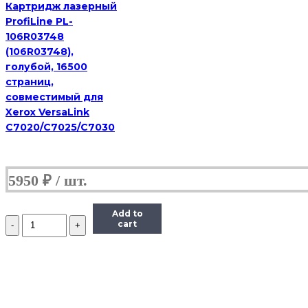
Картридж лазерный
M2030DN,
ProfiLine PL-
3K
106R03748
(106R03748),
голубой, 16500
страниц,
совместимый для
Xerox VersaLink
C7020/C7025/C7030
5950
₽
Add to
Количество
cart
Тонер-
картридж
Hi-
Black
(HB-
TK-
1130)