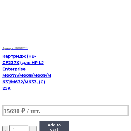
картридж
Hi-
Black
(HB-
TK-
1110)
для
Kyocera-
Mita
FS-
Артикул: 000000751
1040/1020MFP/1120MFP,
Картридж (HB-
2,5K
CF237X) для HP LJ
Enterprise
M607n/M608/M609/M
631/M632/M633, (С)
25K
15690
₽
Add to
Количество
cart