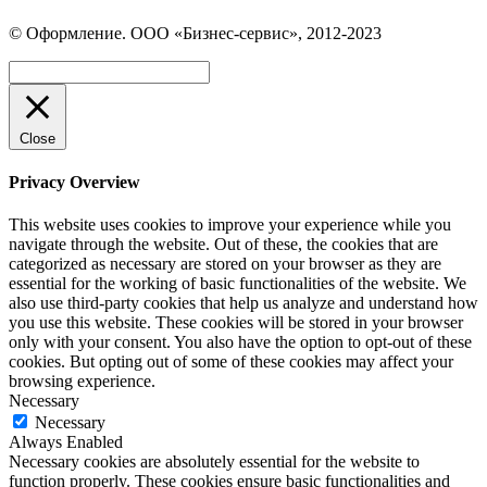
Страница
Страница
Страница
Вконтакте
WhatsApp
Telegram
© Оформление. ООО «Бизнес-сервис», 2012-2023
открывается
открывается
открывается
в
в
в
Вверх
новом
новом
новом
окне
окне
окне
Close
Privacy Overview
This website uses cookies to improve your experience while you
navigate through the website. Out of these, the cookies that are
categorized as necessary are stored on your browser as they are
essential for the working of basic functionalities of the website. We
also use third-party cookies that help us analyze and understand how
you use this website. These cookies will be stored in your browser
only with your consent. You also have the option to opt-out of these
cookies. But opting out of some of these cookies may affect your
browsing experience.
Necessary
Necessary
Always Enabled
Necessary cookies are absolutely essential for the website to
function properly. These cookies ensure basic functionalities and