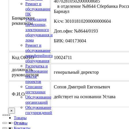
4070281050200000
Ремонт и
в отделение №8644 Сбербанка Росси
обслуживание
Барнаул
ПК
Банковские
Утилизация
К/сч: 30101810200000000604
реквизиты
оргтехники,
электронного
Доп.офис №8644/0193
оборудования и
лома
БИК: 040173604
Ремонт и
обслуживание
периферийного
Код ОКПО
10024711
оборудования
Распечатка и
должность
копирование
генеральный директор
руководителя
текста/
проектов
Сопов Дмитрий Евгеньевич
Списание
оргтехники
Ф.И.О.
действует на основании Устава
Обслуживание
организаций
Обслуживание
×
госучреждений
"
""
"
Товары
Отзывы
Контакты