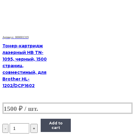
(HB-
TK-
1110)
для
Kyocera-
Mita
FS-
Артикул: 000001319
1040/1020MFP/1120MFP,
Тонер-картридж
2,5K
лазерный HB TN-
1095, черный, 1500
страниц,
совместимый, для
Brother HL-
1202/DCP1602
1500
₽
Add to
Количество
cart
Тонер-