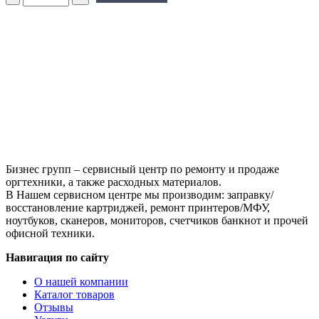
Тонер-
картридж
Hi-
Black
(HB-
TK-
1110)
для
Kyocera-
Mita
FS-
1040/1020MFP/1120MFP,
2,5K
Бизнес групп – сервисный центр по ремонту и продаже
оргтехники, а также расходных материалов.
В Нашем сервисном центре мы производим: заправку/
восстановление картриджей, ремонт принтеров/МФУ,
ноутбуков, сканеров, мониторов, счетчиков банкнот и прочей
офисной техники.
Навигация по сайту
О нашей компании
Каталог товаров
Отзывы