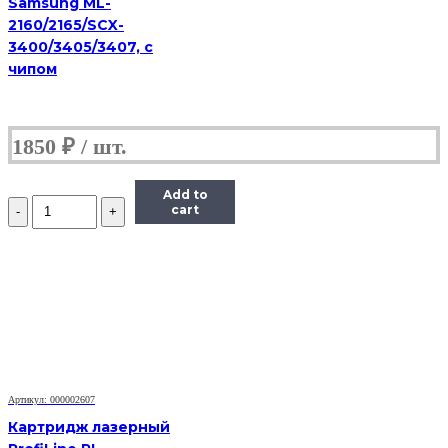
Samsung ML-
2160/2165/SCX-
3400/3405/3407, с
чипом
1850
₽
Add to
Количество
cart
Тонер-
картридж
Hi-
Black
(HB-
TK-
1110)
для
Kyocera-
Mita
FS-
Артикул: 000002607
1040/1020MFP/1120MFP,
Картридж лазерный
2,5K