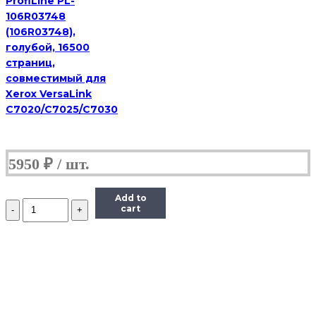
ProfiLine PL-
106R03748
(106R03748),
голубой, 16500
страниц,
совместимый для
Xerox VersaLink
C7020/C7025/C7030
5950
₽
Add to
Количество
cart
Тонер-
картридж
Hi-
Black
(HB-
TK-
1110)
для