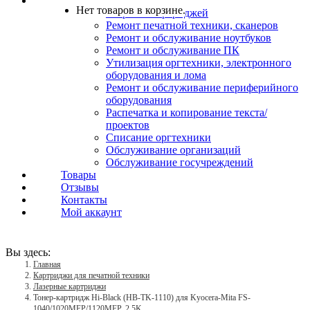
Услуги
Нет товаров в корзине.
Заправка картриджей
Ремонт печатной техники, сканеров
Ремонт и обслуживание ноутбуков
Ремонт и обслуживание ПК
Утилизация оргтехники, электронного
оборудования и лома
Ремонт и обслуживание периферийного
оборудования
Распечатка и копирование текста/
проектов
Списание оргтехники
Обслуживание организаций
Обслуживание госучреждений
Товары
Отзывы
Контакты
Мой аккаунт
Вы здесь:
Главная
Картриджи для печатной техники
Лазерные картриджи
Тонер-картридж Hi-Black (HB-TK-1110) для Kyocera-Mita FS-
1040/1020MFP/1120MFP, 2,5K