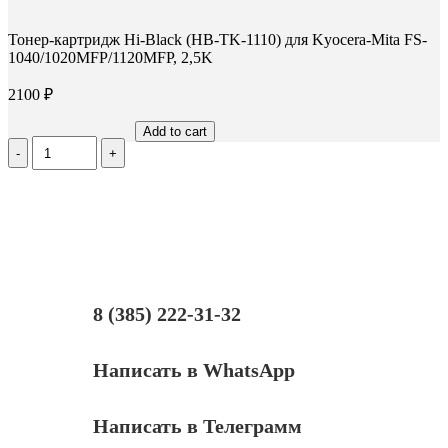
Тонер-картридж Hi-Black (HB-TK-1110) для Kyocera-Mita FS-
1040/1020MFP/1120MFP, 2,5K
2100
₽
Add to cart
Количество
Тонер-
картридж
Hi-
Black
(HB-
TK-
1110)
для
Kyocera-
8 (385) 222-31-32
Mita
FS-
1040/1020MFP/1120MFP,
Написать в WhatsApp
2,5K
Написать в Телеграмм