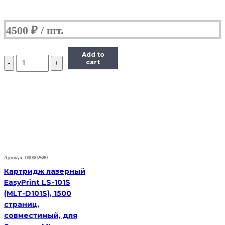
4500
₽
Add to
Количество
cart
Тонер-
картридж
Hi-
Black
(HB-
TK-
1110)
для
Kyocera-
Mita
FS-
Артикул: 000002680
1040/1020MFP/1120MFP,
Картридж лазерный
2,5K
EasyPrint LS-101S
(MLT-D101S), 1500
страниц,
совместимый, для