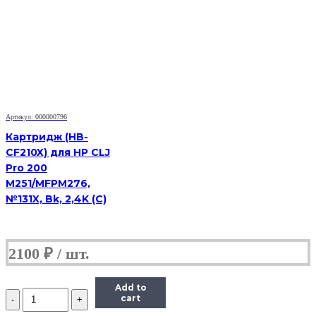
картридж
Hi-
Black
(HB-
TK-
1110)
для
Kyocera-
Mita
FS-
Артикул: 000000796
1040/1020MFP/1120MFP,
Картридж (HB-
2,5K
CF210X) для HP CLJ
Pro 200
M251/MFPM276,
№131X, Bk, 2,4K (С)
2100
₽
Add to
Количество
cart
Тонер-