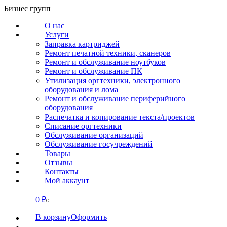
Перейти
Бизнес групп
к
О нас
содержанию
Услуги
Заправка картриджей
Ремонт печатной техники, сканеров
Ремонт и обслуживание ноутбуков
Ремонт и обслуживание ПК
Утилизация оргтехники, электронного
оборудования и лома
Ремонт и обслуживание периферийного
оборудования
Распечатка и копирование текста/проектов
Списание оргтехники
Обслуживание организаций
Обслуживание госучреждений
Товары
Отзывы
Контакты
Мой аккаунт
0
₽
СВЯЗАТЬСЯ
0
В корзину
Оформить
О нас