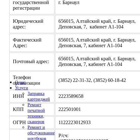
государственной
г. Барнаул
регистрации
Юридический
656015, Алтайский край, г. Барнаул,
адрес:
Деповская, 7, кабинет А1-104
Фактический
656015, Алтайский край, г. Барнаул,
Адрес:
Деповская, 7, кабинет А1-104
656015, Алтайский край, г. Барнаул,
Почтовый адрес:
Деповская, 7, кабинет А1-104
Телефон
(3852) 22-31-32, (3852) 60-18-42
О нас
организации
Услуги
Заправка
ИНН
2223589658
картриджей
Ремонт
КПП
222501001
печатной
техники,
сканеров
ОГРН
1122223012933
Ремонт и
обслуживание
Р/сч:
ноутбуков