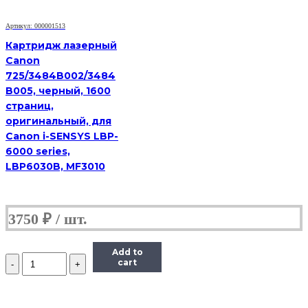
Kyocera-
Mita
FS-
Артикул: 000001513
1040/1020MFP/1120MFP,
Картридж лазерный
2,5K
Canon
725/3484B002/3484
B005, черный, 1600
страниц,
оригинальный, для
Canon i-SENSYS LBP-
6000 series,
LBP6030B, MF3010
3750
₽
Add to
Количество
cart
Тонер-
картридж
Hi-
Black