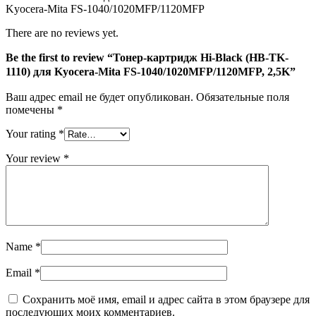
1110)
Kyocera-Mita FS-1040/1020MFP/1120MFP
для
Kyocera-
There are no reviews yet.
Mita
FS-
Be the first to review “Тонер-картридж Hi-Black (HB-TK-
1040/1020MFP/1120MFP,
1110) для Kyocera-Mita FS-1040/1020MFP/1120MFP, 2,5K”
2,5K
Ваш адрес email не будет опубликован.
Обязательные поля
помечены
*
Your rating
*
Your review
*
Name
*
Email
*
Сохранить моё имя, email и адрес сайта в этом браузере для
последующих моих комментариев.