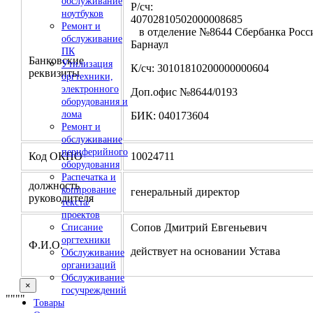
обслуживание
Р/сч:
ноутбуков
4070281050200000
Ремонт и
в отделение №8644 Сбербанка Росси
обслуживание
Барнаул
ПК
Банковские
Утилизация
К/сч: 30101810200000000604
реквизиты
оргтехники,
электронного
Доп.офис №8644/0193
оборудования и
лома
БИК: 040173604
Ремонт и
обслуживание
периферийного
Код ОКПО
10024711
оборудования
Распечатка и
должность
копирование
генеральный директор
руководителя
текста/
проектов
Сопов Дмитрий Евгеньевич
Списание
оргтехники
Ф.И.О.
действует на основании Устава
Обслуживание
организаций
Обслуживание
×
госучреждений
"
""
"
Товары