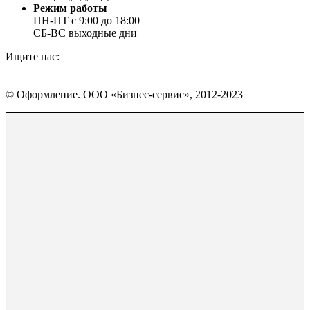
Режим работы
ПН-ПТ с 9:00 до 18:00
СБ-ВС выходные дни
Ищите нас:
Страница
Страница
Страница
Вконтакте
WhatsApp
Telegram
© Оформление. ООО «Бизнес-сервис», 2012-2023
открывается
открывается
открывается
в
в
в
Вверх
новом
новом
новом
окне
окне
окне