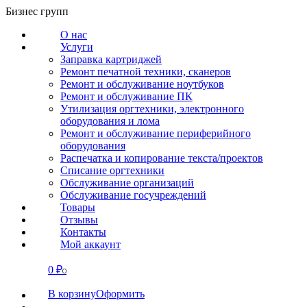
Перейти
Бизнес групп
к
О нас
содержанию
Услуги
Заправка картриджей
Ремонт печатной техники, сканеров
Ремонт и обслуживание ноутбуков
Ремонт и обслуживание ПК
Утилизация оргтехники, электронного
оборудования и лома
Ремонт и обслуживание периферийного
оборудования
Распечатка и копирование текста/проектов
Списание оргтехники
Обслуживание организаций
Обслуживание госучреждений
Товары
Отзывы
Контакты
Мой аккаунт
0
₽
СВЯЗАТЬСЯ
0
В корзину
Оформить
О нас