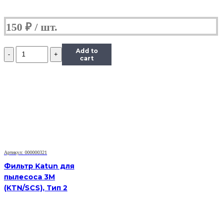
150
₽
Количество
Add to
Средство
cart
Hi-
Black
для
очистки
и
восстановления
резиновых
роликов,
180
мл.
Артикул: 000000321
Фильтр Katun для
пылесоса 3M
(KTN/SCS), Тип 2