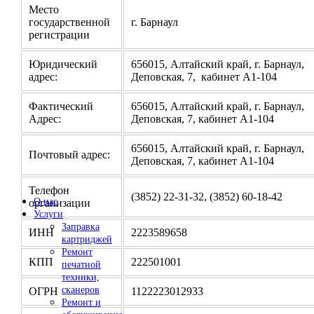
Место
государственной
г. Барнаул
регистрации
Юридический
656015, Алтайский край, г. Барнаул,
адрес:
Деповская, 7, кабинет А1-104
Фактический
656015, Алтайский край, г. Барнаул,
Адрес:
Деповская, 7, кабинет А1-104
656015, Алтайский край, г. Барнаул,
Почтовый адрес:
Деповская, 7, кабинет А1-104
Телефон
(3852) 22-31-32, (3852) 60-18-42
О нас
организации
Услуги
Заправка
ИНН
2223589658
картриджей
Ремонт
КПП
222501001
печатной
техники,
сканеров
ОГРН
1122223012933
Ремонт и