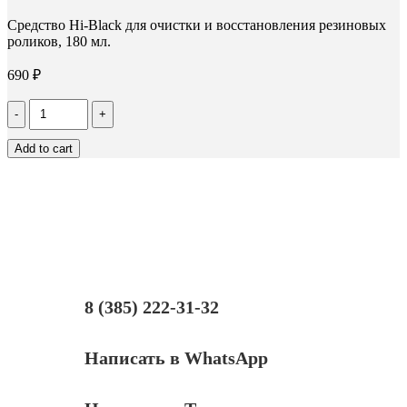
Средство Hi-Black для очистки и восстановления резиновых
роликов, 180 мл.
690
₽
Количество
Средство
Hi-
Add to cart
Black
для
очистки
и
восстановления
резиновых
роликов,
180
мл.
8 (385) 222-31-32
Написать в WhatsApp