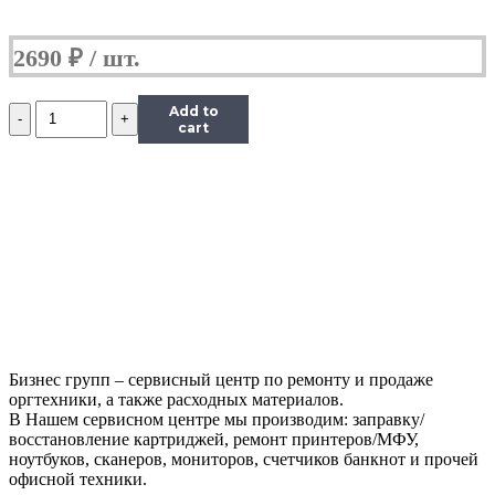
2690
₽
Количество
Add to
Средство
cart
Hi-
Black
для
очистки
и
восстановления
резиновых
роликов,
180
мл.
Бизнес групп – сервисный центр по ремонту и продаже
оргтехники, а также расходных материалов.
В Нашем сервисном центре мы производим: заправку/
восстановление картриджей, ремонт принтеров/МФУ,
ноутбуков, сканеров, мониторов, счетчиков банкнот и прочей
офисной техники.