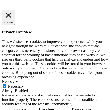
открывается
открывается
открывается
в
в
в
Вверх
новом
новом
новом
окне
окне
окне
Close
Privacy Overview
This website uses cookies to improve your experience while you
navigate through the website. Out of these, the cookies that are
categorized as necessary are stored on your browser as they are
essential for the working of basic functionalities of the website. We
also use third-party cookies that help us analyze and understand how
you use this website. These cookies will be stored in your browser
only with your consent. You also have the option to opt-out of these
cookies. But opting out of some of these cookies may affect your
browsing experience.
Necessary
Necessary
Always Enabled
Necessary cookies are absolutely essential for the website to
function properly. These cookies ensure basic functionalities and
security features of the website, anonymously.
Cookie
Duration
Description