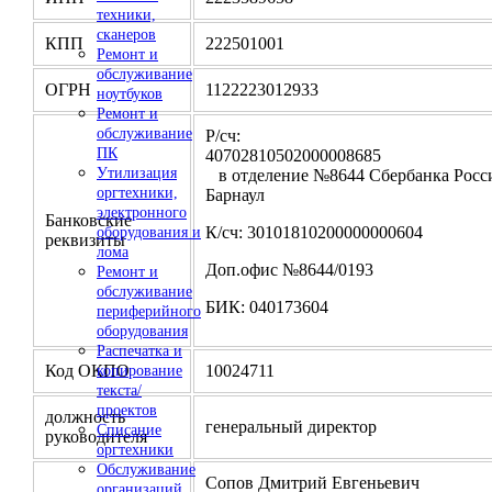
техники,
сканеров
КПП
222501001
Ремонт и
обслуживание
ОГРН
1122223012933
ноутбуков
Ремонт и
обслуживание
Р/сч:
ПК
4070281050200000
Утилизация
в отделение №8644 Сбербанка Росси
оргтехники,
Барнаул
электронного
Банковские
К/сч: 30101810200000000604
оборудования и
реквизиты
лома
Доп.офис №8644/0193
Ремонт и
обслуживание
БИК: 040173604
периферийного
оборудования
Распечатка и
Код ОКПО
10024711
копирование
текста/
проектов
должность
генеральный директор
Списание
руководителя
оргтехники
Обслуживание
Сопов Дмитрий Евгеньевич
организаций