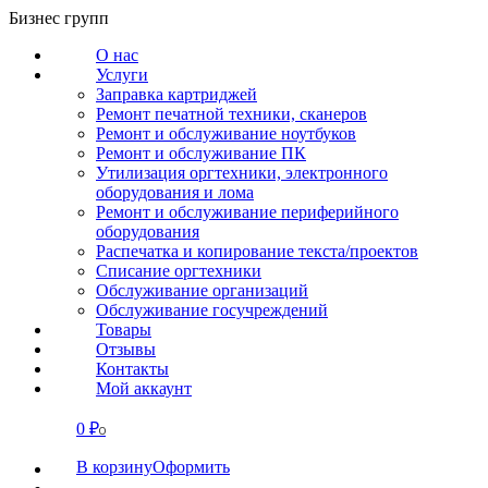
Перейти
Бизнес групп
к
О нас
содержанию
Услуги
Заправка картриджей
Ремонт печатной техники, сканеров
Ремонт и обслуживание ноутбуков
Ремонт и обслуживание ПК
Утилизация оргтехники, электронного
оборудования и лома
Ремонт и обслуживание периферийного
оборудования
Распечатка и копирование текста/проектов
Списание оргтехники
Обслуживание организаций
Обслуживание госучреждений
Товары
Отзывы
Контакты
Мой аккаунт
0
₽
СВЯЗАТЬСЯ
0
В корзину
Оформить
О нас