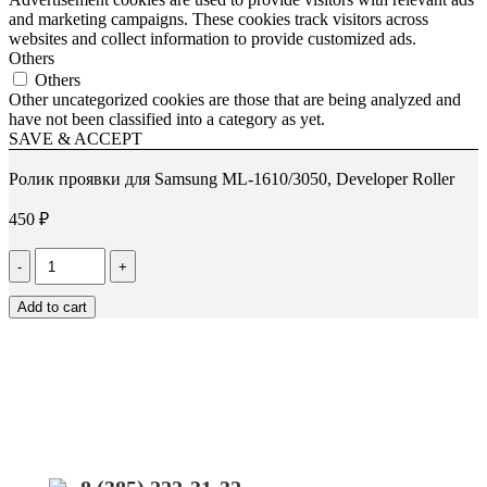
and marketing campaigns. These cookies track visitors across
websites and collect information to provide customized ads.
Others
Others
Other uncategorized cookies are those that are being analyzed and
have not been classified into a category as yet.
SAVE & ACCEPT
Ролик проявки для Samsung ML-1610/3050, Developer Roller
450
₽
Количество
Ролик
проявки
Add to cart
для
Samsung
ML-
1610/3050,
Developer
Roller