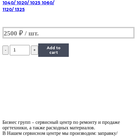
1040/ 1020/ 1025 1060/
1120/ 1325
2500
₽
Количество
Add to
RM1-
cart
6425-
000CN
Дверца
картриджа
LJ
P2055d,
P2055dn,
P2055x
(восстановленная)
Бизнес групп – сервисный центр по ремонту и продаже
оргтехники, а также расходных материалов.
В Нашем сервисном центре мы производим: заправку/