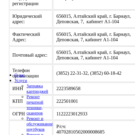
регистрации
Юридический
656015, Алтайский край, г. Барнаул,
адрес:
Деповская, 7, кабинет А1-104
Фактический
656015, Алтайский край, г. Барнаул,
Адрес:
Деповская, 7, кабинет А1-104
656015, Алтайский край, г. Барнаул,
Почтовый адрес:
Деповская, 7, кабинет А1-104
Телефон
(3852) 22-31-32, (3852) 60-18-42
О нас
организации
Услуги
Заправка
ИНН
2223589658
картриджей
Ремонт
КПП
222501001
печатной
техники,
сканеров
ОГРН
1122223012933
Ремонт и
обслуживание
Р/сч:
ноутбуков
4070281050200000
Ремонт и