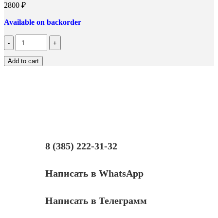
2800
₽
Available on backorder
Количество
RM1-
6425-
Add to cart
000CN
Дверца
картриджа
LJ
P2055d,
P2055dn,
P2055x
(восстановленная)
8 (385) 222-31-32
Написать в WhatsApp
Написать в Телеграмм