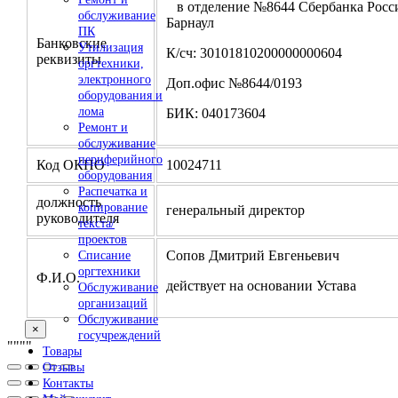
в отделение №8644 Сбербанка Росси
обслуживание
Барнаул
ПК
Банковские
Утилизация
К/сч: 30101810200000000604
реквизиты
оргтехники,
электронного
Доп.офис №8644/0193
оборудования и
лома
БИК: 040173604
Ремонт и
обслуживание
периферийного
Код ОКПО
10024711
оборудования
Распечатка и
должность
копирование
генеральный директор
руководителя
текста/
проектов
Сопов Дмитрий Евгеньевич
Списание
оргтехники
Ф.И.О.
действует на основании Устава
Обслуживание
организаций
Обслуживание
×
госучреждений
"
""
"
Товары
Отзывы
Контакты