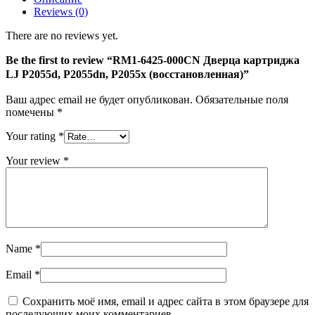
LJ
Reviews (0)
P2055d,
P2055dn,
There are no reviews yet.
P2055x
(восстановленная)
Be the first to review “RM1-6425-000CN Дверца картриджа
LJ P2055d, P2055dn, P2055x (восстановленная)”
Ваш адрес email не будет опубликован.
Обязательные поля
помечены
*
Your rating
*
Your review
*
Name
*
Email
*
Сохранить моё имя, email и адрес сайта в этом браузере для
последующих моих комментариев.