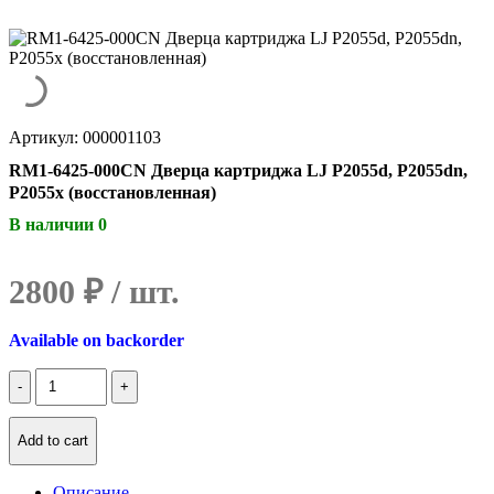
Артикул: 000001103
RM1-6425-000CN Дверца картриджа LJ P2055d, P2055dn,
P2055x (восстановленная)
В наличии 0
2800
₽
Available on backorder
Количество
RM1-
6425-
000CN
Add to cart
Дверца
картриджа
Описание