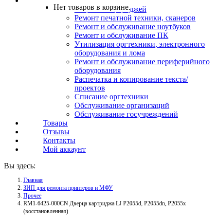
Услуги
Нет товаров в корзине.
Заправка картриджей
Ремонт печатной техники, сканеров
Ремонт и обслуживание ноутбуков
Ремонт и обслуживание ПК
Утилизация оргтехники, электронного
оборудования и лома
Ремонт и обслуживание периферийного
оборудования
Распечатка и копирование текста/
проектов
Списание оргтехники
Обслуживание организаций
Обслуживание госучреждений
Товары
Отзывы
Контакты
Мой аккаунт
Вы здесь:
Главная
ЗИП для ремонта принтеров и МФУ
Прочее
RM1-6425-000CN Дверца картриджа LJ P2055d, P2055dn, P2055x
(восстановленная)