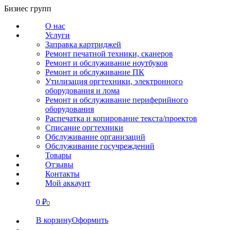
Перейти
Бизнес групп
к
О нас
содержанию
Услуги
Заправка картриджей
Ремонт печатной техники, сканеров
Ремонт и обслуживание ноутбуков
Ремонт и обслуживание ПК
Утилизация оргтехники, электронного
оборудования и лома
Ремонт и обслуживание периферийного
оборудования
Распечатка и копирование текста/проектов
Списание оргтехники
Обслуживание организаций
Обслуживание госучреждений
Товары
Отзывы
Контакты
Мой аккаунт
0
₽
СВЯЗАТЬСЯ
0
В корзину
Оформить
О нас