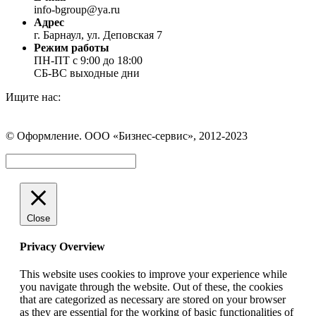
info-bgroup@ya.ru
Адрес
г. Барнаул, ул. Деповская 7
Режим работы
ПН-ПТ с 9:00 до 18:00
СБ-ВС выходные дни
Ищите нас:
Страница
Страница
Страница
Вконтакте
WhatsApp
Telegram
© Оформление. ООО «Бизнес-сервис», 2012-2023
открывается
открывается
открывается
в
в
в
Вверх
новом
новом
новом
окне
окне
окне
Close
Privacy Overview
This website uses cookies to improve your experience while
you navigate through the website. Out of these, the cookies
that are categorized as necessary are stored on your browser
as they are essential for the working of basic functionalities of