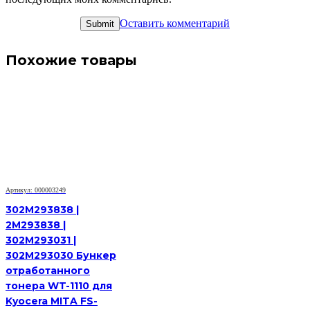
Оставить комментарий
Похожие товары
Артикул: 000003249
302M293838 |
2M293838 |
302M293031 |
302M293030 Бункер
отработанного
тонера WT-1110 для
Kyocera MITA FS-