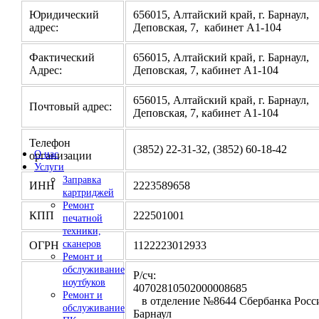
Юридический
656015, Алтайский край, г. Барнаул,
адрес:
Деповская, 7, кабинет А1-104
Фактический
656015, Алтайский край, г. Барнаул,
Адрес:
Деповская, 7, кабинет А1-104
656015, Алтайский край, г. Барнаул,
Почтовый адрес:
Деповская, 7, кабинет А1-104
Телефон
(3852) 22-31-32, (3852) 60-18-42
О нас
организации
Услуги
Заправка
ИНН
2223589658
картриджей
Ремонт
КПП
222501001
печатной
техники,
сканеров
ОГРН
1122223012933
Ремонт и
обслуживание
Р/сч:
ноутбуков
4070281050200000
Ремонт и
в отделение №8644 Сбербанка Росси
обслуживание
Барнаул