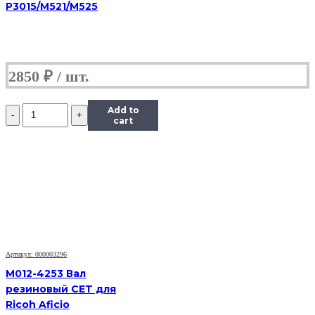
P3015/M521/M525
2850
₽
Количество
Add to
RC2-
cart
9208
Вал
резиновый
(нижний)
Hi-
Black
для
P1102/1606/1566/M1212/1536
Артикул: 000003296
M012-4253 Вал
резиновый CET для
Ricoh Aficio