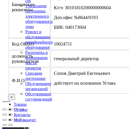
ПК
Банковские
Утилизация
К/сч: 30101810200000000604
реквизиты
оргтехники,
электронного
Доп.офис №8644/0193
оборудования и
лома
БИК: 040173604
Ремонт и
обслуживание
периферийного
Код ОКПО
10024711
оборудования
Распечатка и
должность
копирование
генеральный директор
руководителя
текста/
проектов
Сопов Дмитрий Евгеньевич
Списание
оргтехники
Ф.И.О.
действует на основании Устава
Обслуживание
организаций
Обслуживание
×
госучреждений
"
""
"
Товары
Отзывы
Контакты
Мой аккаунт