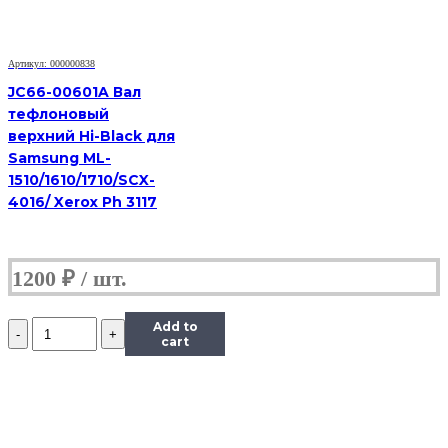
для
P1102/1606/1566/M1212/1536
Артикул: 000000838
JC66-00601A Вал
тефлоновый
верхний Hi-Black для
Samsung ML-
1510/1610/1710/SCX-
4016/ Xerox Ph 3117
1200
₽
Количество
Add to
RC2-
cart
9208
Вал
резиновый
(нижний)
Hi-