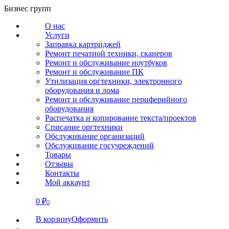
Перейти
Бизнес групп
к
О нас
содержанию
Услуги
Заправка картриджей
Ремонт печатной техники, сканеров
Ремонт и обслуживание ноутбуков
Ремонт и обслуживание ПК
Утилизация оргтехники, электронного
оборудования и лома
Ремонт и обслуживание периферийного
оборудования
Распечатка и копирование текста/проектов
Списание оргтехники
Обслуживание организаций
Обслуживание госучреждений
Товары
Отзывы
Контакты
Мой аккаунт
0
₽
СВЯЗАТЬСЯ
0
В корзину
Оформить
О нас