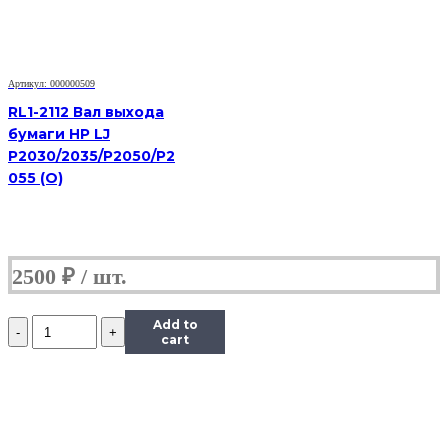
Black
для
P1102/1606/1566/M1212/1536
Артикул: 000000509
RL1-2112 Вал выхода
бумаги HP LJ
P2030/2035/P2050/P2
055 (O)
2500
₽
Количество
Add to
RC2-
cart
9208
Вал
резиновый
(нижний)
Hi-