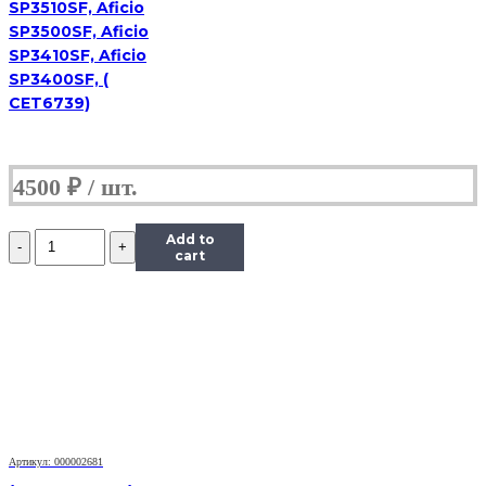
SP3510SF, Aficio
SP3500SF, Aficio
SP3410SF, Aficio
SP3400SF, (
CET6739)
4500
₽
Количество
Add to
RC2-
cart
9208
Вал
резиновый
(нижний)
Hi-
Black
для
P1102/1606/1566/M1212/1536
Артикул: 000002681