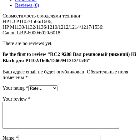
Hi-
Reviews (0)
Black
для
Совместимость с моделями техники:
P1102/1606/1566/M1212/1536
HP LJ P1102/1566/1606;
HP M1130/1132/1136/1210/1212/1214/1217/1536;
Canon LBP-6000/6020/6018.
There are no reviews yet.
Be the first to review “RC2-9208 Вал резиновый (нижний) Hi-
Black для P1102/1606/1566/M1212/1536”
Ваш адрес email не будет опубликован.
Обязательные поля
помечены
*
Your rating
*
Your review
*
Name
*