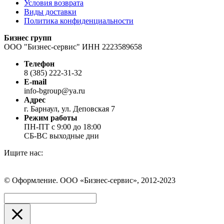
Условия возврата
Виды доставки
Политика конфиденциальности
Бизнес групп
ООО "Бизнес-сервис" ИНН 2223589658
Телефон
8 (385) 222-31-32
E-mail
info-bgroup@ya.ru
Адрес
г. Барнаул, ул. Деповская 7
Режим работы
ПН-ПТ с 9:00 до 18:00
СБ-ВС выходные дни
Ищите нас:
Страница
Страница
Страница
Вконтакте
WhatsApp
Telegram
© Оформление. ООО «Бизнес-сервис», 2012-2023
открывается
открывается
открывается
в
в
в
Вверх
новом
новом
новом
окне
окне
окне