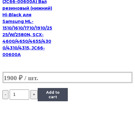
(JC66-00600A) Вал
резиновый (нижний)
Hi-Black для
Samsung ML-
1510/1610/1710/1910/25
25/W/2580N, SCX-
4600/4650/4655/430
0/4310/4315, JC66-
00600A
1900
₽
Количество
Add to
RC2-
cart
9208
Вал
резиновый
(нижний)
Hi-
Black