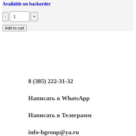
Available on backorder
Количество
RC2-
9208
Add to cart
Вал
резиновый
(нижний)
Hi-
Black
для
P1102/1606/1566/M1212/1536
8 (385) 222-31-32
Написать в WhatsApp
Написать в Телеграмм
info-bgroup@ya.ru