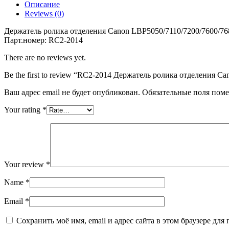
Описание
Держатель
Reviews (0)
ролика
отделения
Держатель ролика отделения Canon LBP5050/7110/7200/7600/76
Canon
Парт.номер: RC2-2014
LBP5050/7110/7200/7600/7680/MF8050/8580
(O)
There are no reviews yet.
Be the first to review “RC2-2014 Держатель ролика отделения 
Ваш адрес email не будет опубликован.
Обязательные поля пом
Your rating
*
Your review
*
Name
*
Email
*
Сохранить моё имя, email и адрес сайта в этом браузере д