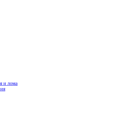
я и лома
ния