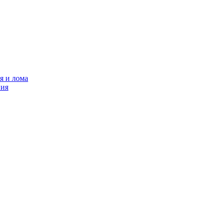
я и лома
ния