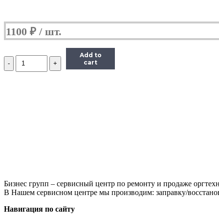
1100
₽
Add to
Количество
cart
RC2-
2014
Держатель
ролика
отделения
Canon
LBP5050/7110/7200/7600/7680/MF8050/8580
(O)
Бизнес групп – сервисный центр по ремонту и продаже оргтехн
В Нашем сервисном центре мы производим: заправку/восстанов
Навигация по сайту