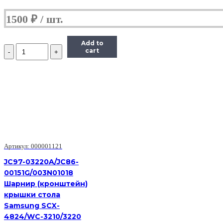
1500
₽
Add to
Количество
cart
RC2-
2014
Держатель
ролика
отделения
Canon
LBP5050/7110/7200/7600/7680/MF8050/8580
(O)
Артикул: 000001121
JC97-03220A/JC86-
00151G/003N01018
Шарнир (кронштейн)
крышки стола
Samsung SCX-
4824/WC-3210/3220