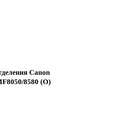
тделения Canon
MF8050/8580 (O)