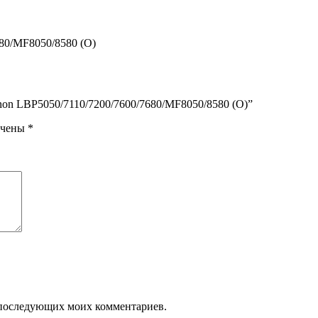
80/MF8050/8580 (O)
Canon LBP5050/7110/7200/7600/7680/MF8050/8580 (O)”
ечены
*
ля последующих моих комментариев.