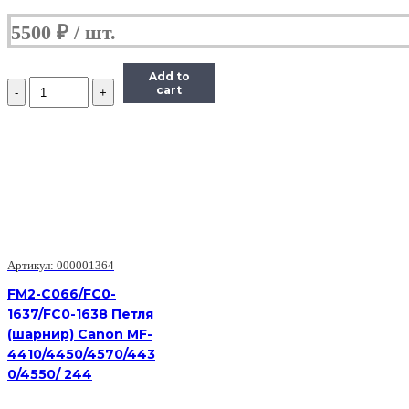
5500
₽
Add to
Количество
cart
RC2-
2014
Держатель
ролика
отделения
Canon
LBP5050/7110/7200/7600/7680/MF8050/8580
(O)
Артикул: 000001364
FM2-C066/FC0-
1637/FC0-1638 Петля
(шарнир) Canon MF-
4410/4450/4570/443
0/4550/ 244