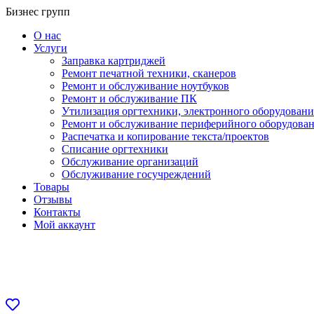
Перейти
Бизнес групп
к
О нас
содержанию
Услуги
Заправка картриджей
Ремонт печатной техники, сканеров
Ремонт и обслуживание ноутбуков
Ремонт и обслуживание ПК
Утилизация оргтехники, электронного оборудовани
Ремонт и обслуживание периферийного оборудова
Распечатка и копирование текста/проектов
Списание оргтехники
Обслуживание организаций
Обслуживание госучреждений
Товары
Отзывы
Контакты
Мой аккаунт