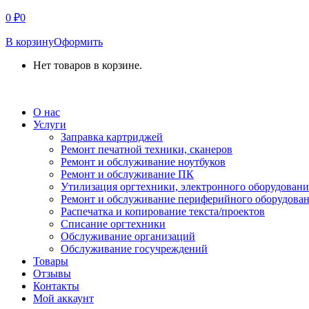
0
₽
0
В корзину
Оформить
Нет товаров в корзине.
СВЯЗАТЬСЯ С НАМИ
О нас
Услуги
Заправка картриджей
Ремонт печатной техники, сканеров
Ремонт и обслуживание ноутбуков
Ремонт и обслуживание ПК
Утилизация оргтехники, электронного оборудовани
Ремонт и обслуживание периферийного оборудова
Распечатка и копирование текста/проектов
Списание оргтехники
Обслуживание организаций
Обслуживание госучреждений
Товары
Отзывы
Контакты
Мой аккаунт