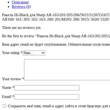
Описание
Black
Reviews (0)
для
Sharp
Ракель Hi-Black для Sharp AR-163/201/205/206/5015/5120/5316/
AR-
AR160/ 161/ 205/ 162/ 163/ 200/ 201/М205/ 206/ 5015/ 5020/ 53
163/201/205/206/5015/5120/5316/5320
(AR200CB)
There are no reviews yet.
Be the first to review “Ракель Hi-Black для Sharp AR-163/201/2
Ваш адрес email не будет опубликован.
Обязательные поля пом
Your rating
*
Your review
*
Name
*
Email
*
Сохранить моё имя, email и адрес сайта в этом браузере д