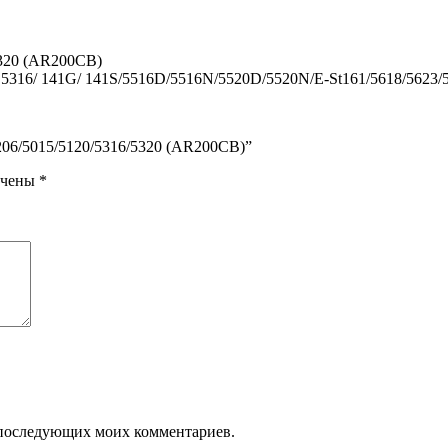
5320 (AR200CB)
20/ 5316/ 141G/ 141S/5516D/5516N/5520D/5520N/E-St161/5618/5623/
05/206/5015/5120/5316/5320 (AR200CB)”
ечены
*
ля последующих моих комментариев.