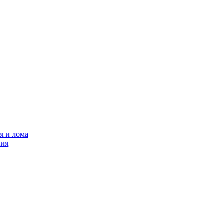
я и лома
ния