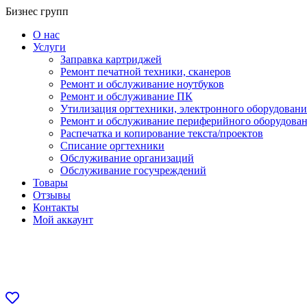
Перейти
Бизнес групп
к
О нас
содержанию
Услуги
Заправка картриджей
Ремонт печатной техники, сканеров
Ремонт и обслуживание ноутбуков
Ремонт и обслуживание ПК
Утилизация оргтехники, электронного оборудовани
Ремонт и обслуживание периферийного оборудова
Распечатка и копирование текста/проектов
Списание оргтехники
Обслуживание организаций
Обслуживание госучреждений
Товары
Отзывы
Контакты
Мой аккаунт