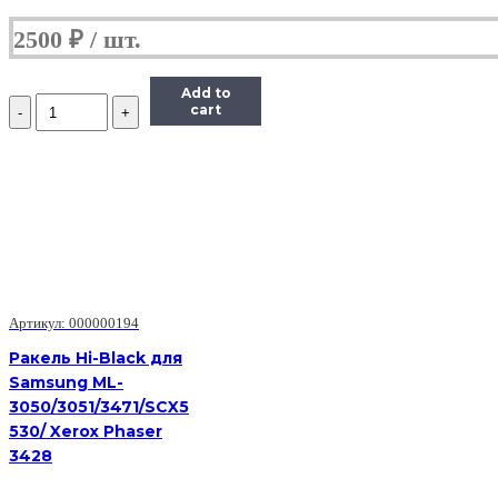
2500
₽
Add to
Количество
cart
Ракель
Hi-
Black
для
Sharp
AR-
163/201/205/206/5015/5120/5316/5320
(AR200CB)
Артикул: 000000194
Ракель Hi-Black для
Samsung ML-
3050/3051/3471/SCX5
530/ Xerox Phaser
3428