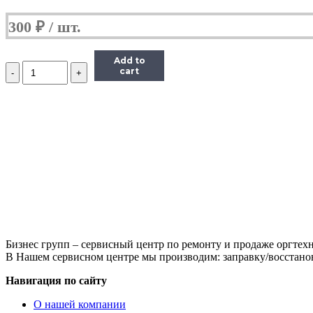
300
₽
Add to
Количество
cart
Ракель
Hi-
Black
для
Sharp
AR-
163/201/205/206/5015/5120/5316/5320
(AR200CB)
Бизнес групп – сервисный центр по ремонту и продаже оргтехн
В Нашем сервисном центре мы производим: заправку/восстанов
Навигация по сайту
О нашей компании