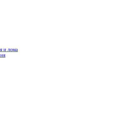
я и лома
ния