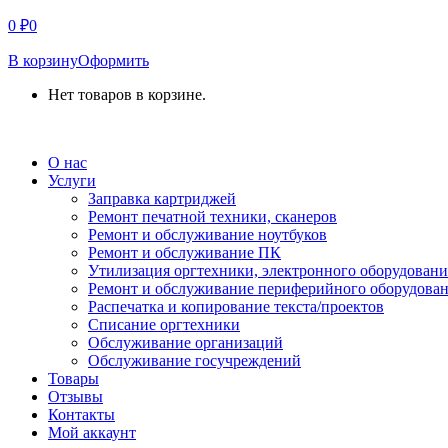
0
₽
0
В корзину
Оформить
Нет товаров в корзине.
СВЯЗАТЬСЯ С НАМИ
О нас
Услуги
Заправка картриджей
Ремонт печатной техники, сканеров
Ремонт и обслуживание ноутбуков
Ремонт и обслуживание ПК
Утилизация оргтехники, электронного оборудовани
Ремонт и обслуживание периферийного оборудова
Распечатка и копирование текста/проектов
Списание оргтехники
Обслуживание организаций
Обслуживание госучреждений
Товары
Отзывы
Контакты
Мой аккаунт