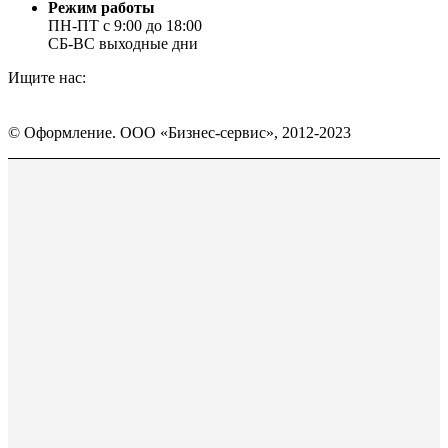
Режим работы
ПН-ПТ с 9:00 до 18:00
СБ-ВС выходные дни
Ищите нас:
Страница
Страница
Страница
Вконтакте
WhatsApp
Telegram
© Оформление. ООО «Бизнес-сервис», 2012-2023
открывается
открывается
открывается
в
в
в
Вверх
новом
новом
новом
окне
окне
окне