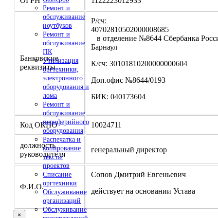
ОГРН
1122223012933
Ремонт и
обслуживание
Р/сч:
ноутбуков
4070281050200000
Ремонт и
в отделение №8644 Сбербанка Росси
обслуживание
Барнаул
ПК
Банковские
Утилизация
К/сч: 30101810200000000604
реквизиты
оргтехники,
электронного
Доп.офис №8644/0193
оборудования и
лома
БИК: 040173604
Ремонт и
обслуживание
периферийного
Код ОКПО
10024711
оборудования
Распечатка и
должность
копирование
генеральный директор
руководителя
текста/
проектов
Сопов Дмитрий Евгеньевич
Списание
оргтехники
Ф.И.О.
действует на основании Устава
Обслуживание
организаций
Обслуживание
×