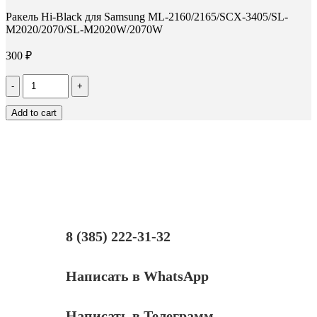
Ракель Hi-Black для Samsung ML-2160/2165/SCX-3405/SL-
M2020/2070/SL-M2020W/2070W
300
₽
Количество
Ракель
Hi-
Add to cart
Black
для
Samsung
ML-
2160/2165/SCX-
3405/SL-
M2020/2070/SL-
M2020W/2070W
8 (385) 222-31-32
Написать в WhatsApp
Написать в Телеграмм