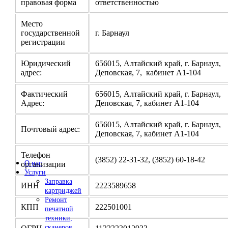
правовая форма
ответственностью
Место
государственной
г. Барнаул
регистрации
Юридический
656015, Алтайский край, г. Барнаул,
адрес:
Деповская, 7, кабинет А1-104
Фактический
656015, Алтайский край, г. Барнаул,
Адрес:
Деповская, 7, кабинет А1-104
656015, Алтайский край, г. Барнаул,
Почтовый адрес:
Деповская, 7, кабинет А1-104
Телефон
(3852) 22-31-32, (3852) 60-18-42
О нас
организации
Услуги
Заправка
ИНН
2223589658
картриджей
Ремонт
КПП
222501001
печатной
техники,
сканеров