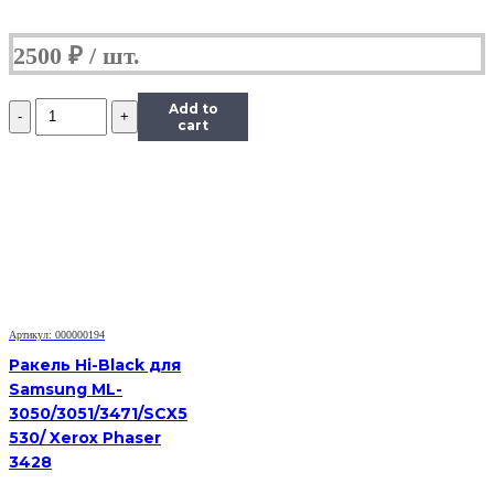
2500
₽
Количество
Add to
Ракель
cart
Hi-
Black
для
Samsung
ML-
2160/2165/SCX-
3405/SL-
M2020/2070/SL-
M2020W/2070W
Артикул: 000000194
Ракель Hi-Black для
Samsung ML-
3050/3051/3471/SCX5
530/ Xerox Phaser
3428