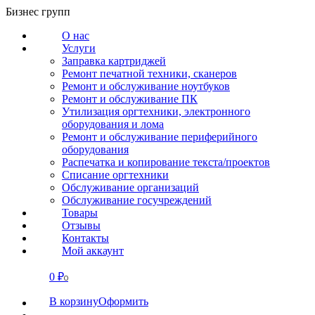
Перейти
Бизнес групп
к
О нас
содержанию
Услуги
Заправка картриджей
Ремонт печатной техники, сканеров
Ремонт и обслуживание ноутбуков
Ремонт и обслуживание ПК
Утилизация оргтехники, электронного
оборудования и лома
Ремонт и обслуживание периферийного
оборудования
Распечатка и копирование текста/проектов
Списание оргтехники
Обслуживание организаций
Обслуживание госучреждений
Товары
Отзывы
Контакты
Мой аккаунт
0
₽
СВЯЗАТЬСЯ
0
В корзину
Оформить
О нас