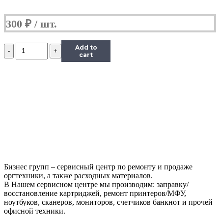
300
₽
Количество
Add to
Ракель
cart
Hi-
Black
для
Samsung
ML-
2160/2165/SCX-
3405/SL-
M2020/2070/SL-
M2020W/2070W
Бизнес групп – сервисный центр по ремонту и продаже
оргтехники, а также расходных материалов.
В Нашем сервисном центре мы производим: заправку/
восстановление картриджей, ремонт принтеров/МФУ,
ноутбуков, сканеров, мониторов, счетчиков банкнот и прочей
офисной техники.