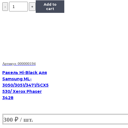
Количество
Add to
Ракель
cart
Hi-
Black
для
HP
LJ
2600
Артикул: 000000194
Ракель Hi-Black для
Samsung ML-
3050/3051/3471/SCX5
530/ Xerox Phaser
3428
300
₽