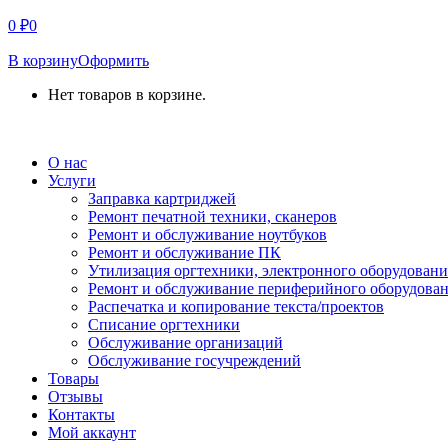
0
₽
0
В корзину
Оформить
Нет товаров в корзине.
СВЯЗАТЬСЯ С НАМИ
О нас
Услуги
Заправка картриджей
Ремонт печатной техники, сканеров
Ремонт и обслуживание ноутбуков
Ремонт и обслуживание ПК
Утилизация оргтехники, электронного оборудовани
Ремонт и обслуживание периферийного оборудова
Распечатка и копирование текста/проектов
Списание оргтехники
Обслуживание организаций
Обслуживание госучреждений
Товары
Отзывы
Контакты
Мой аккаунт