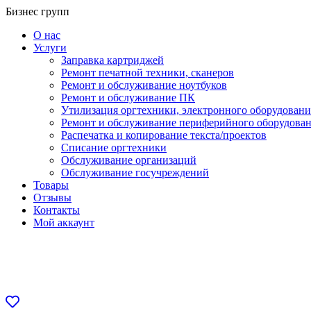
Перейти
Бизнес групп
к
О нас
содержанию
Услуги
Заправка картриджей
Ремонт печатной техники, сканеров
Ремонт и обслуживание ноутбуков
Ремонт и обслуживание ПК
Утилизация оргтехники, электронного оборудовани
Ремонт и обслуживание периферийного оборудова
Распечатка и копирование текста/проектов
Списание оргтехники
Обслуживание организаций
Обслуживание госучреждений
Товары
Отзывы
Контакты
Мой аккаунт