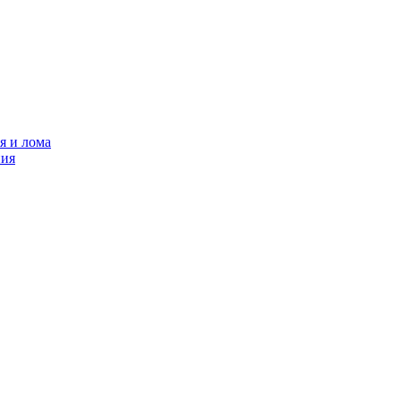
я и лома
ния