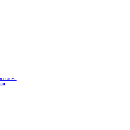
я и лома
ния