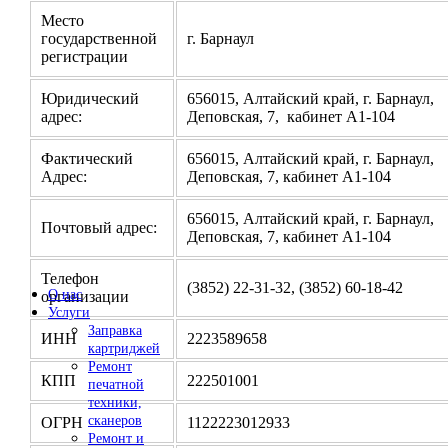
Место
государственной
г. Барнаул
регистрации
Юридический
656015, Алтайский край, г. Барнаул,
адрес:
Деповская, 7, кабинет А1-104
Фактический
656015, Алтайский край, г. Барнаул,
Адрес:
Деповская, 7, кабинет А1-104
656015, Алтайский край, г. Барнаул,
Почтовый адрес:
Деповская, 7, кабинет А1-104
Телефон
(3852) 22-31-32, (3852) 60-18-42
О нас
организации
Услуги
Заправка
ИНН
2223589658
картриджей
Ремонт
КПП
222501001
печатной
техники,
сканеров
ОГРН
1122223012933
Ремонт и