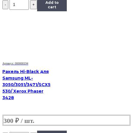
Количество
Add to
Ракель
cart
Hi-
Black
для
Canon
NP-
1215/1550/2020/6216
Артикул: 000000194
Ракель Hi-Black для
Samsung ML-
3050/3051/3471/SCX5
530/ Xerox Phaser
3428
300
₽