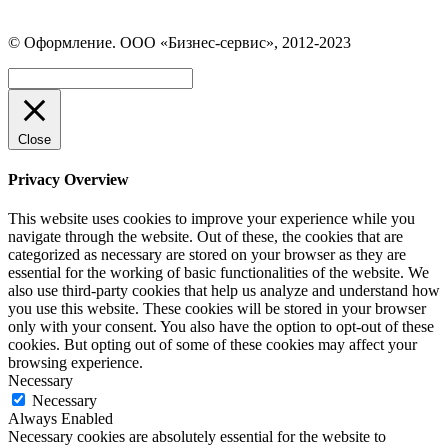
Страница
Страница
Страница
Вконтакте
WhatsApp
Telegram
© Оформление. ООО «Бизнес-сервис», 2012-2023
открывается
открывается
открывается
в
в
в
Вверх
новом
новом
новом
окне
окне
окне
Close
Privacy Overview
This website uses cookies to improve your experience while you
navigate through the website. Out of these, the cookies that are
categorized as necessary are stored on your browser as they are
essential for the working of basic functionalities of the website. We
also use third-party cookies that help us analyze and understand how
you use this website. These cookies will be stored in your browser
only with your consent. You also have the option to opt-out of these
cookies. But opting out of some of these cookies may affect your
browsing experience.
Necessary
Necessary
Always Enabled
Necessary cookies are absolutely essential for the website to