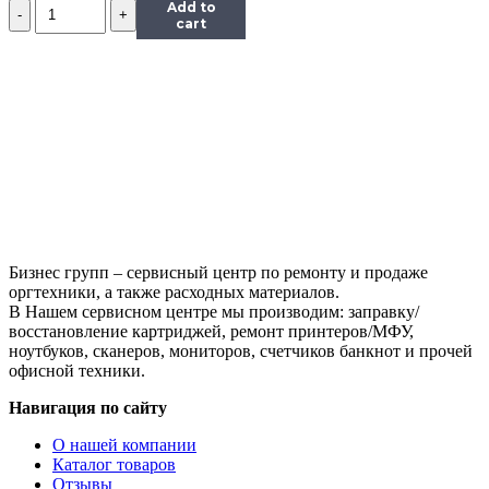
Количество
Add to
Ракель
cart
Hi-
Black
для
Canon
NP-
1215/1550/2020/6216
Бизнес групп – сервисный центр по ремонту и продаже
оргтехники, а также расходных материалов.
В Нашем сервисном центре мы производим: заправку/
восстановление картриджей, ремонт принтеров/МФУ,
ноутбуков, сканеров, мониторов, счетчиков банкнот и прочей
офисной техники.
Навигация по сайту
О нашей компании
Каталог товаров
Отзывы