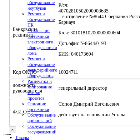
обслуживание
Р/сч:
ноутбуков
4070281050200000
Ремонт и
в отделение №8644 Сбербанка Росси
обслуживание
Барнаул
ПК
Банковские
Утилизация
К/сч: 30101810200000000604
реквизиты
оргтехники,
электронного
Доп.офис №8644/0193
оборудования и
лома
БИК: 040173604
Ремонт и
обслуживание
периферийного
Код ОКПО
10024711
оборудования
Распечатка и
должность
копирование
генеральный директор
руководителя
текста/
проектов
Сопов Дмитрий Евгеньевич
Списание
оргтехники
Ф.И.О.
действует на основании Устава
Обслуживание
организаций
Обслуживание
×
госучреждений
"
""
"
Товары