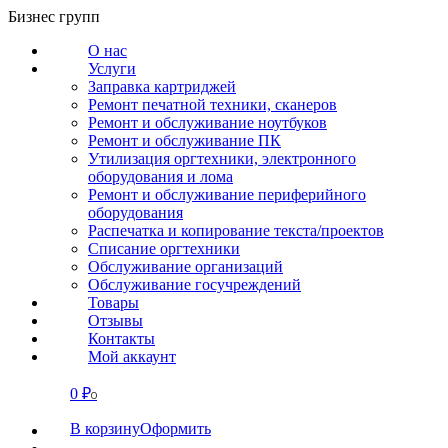
Перейти
Бизнес групп
к
О нас
содержанию
Услуги
Заправка картриджей
Ремонт печатной техники, сканеров
Ремонт и обслуживание ноутбуков
Ремонт и обслуживание ПК
Утилизация оргтехники, электронного
оборудования и лома
Ремонт и обслуживание периферийного
оборудования
Распечатка и копирование текста/проектов
Списание оргтехники
Обслуживание организаций
Обслуживание госучреждений
Товары
Отзывы
Контакты
Мой аккаунт
0
₽
СВЯЗАТЬСЯ
0
В корзину
Оформить
О нас