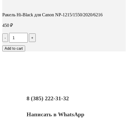
Ракель Hi-Black для Canon NP-1215/1550/2020/6216
450
₽
Количество
Ракель
Hi-
Add to cart
Black
для
Canon
NP-
1215/1550/2020/6216
8 (385) 222-31-32
Написать в WhatsApp