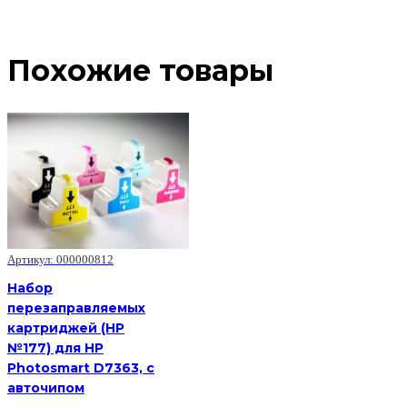
Похожие товары
Артикул: 000000812
Набор
перезаправляемых
картриджей (HP
№177) для HP
Photosmart D7363, с
авточипом