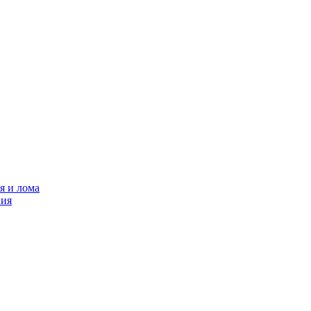
я и лома
ния