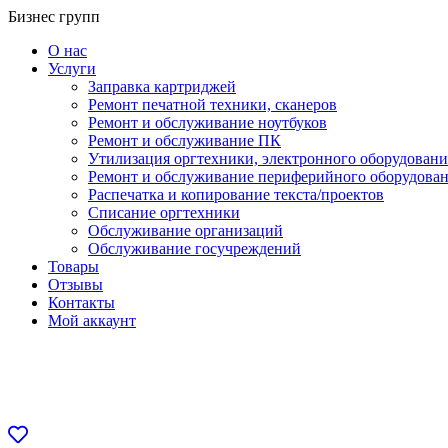
Перейти
Бизнес групп
к
О нас
содержанию
Услуги
Заправка картриджей
Ремонт печатной техники, сканеров
Ремонт и обслуживание ноутбуков
Ремонт и обслуживание ПК
Утилизация оргтехники, электронного оборудовани
Ремонт и обслуживание периферийного оборудова
Распечатка и копирование текста/проектов
Списание оргтехники
Обслуживание организаций
Обслуживание госучреждений
Товары
Отзывы
Контакты
Мой аккаунт