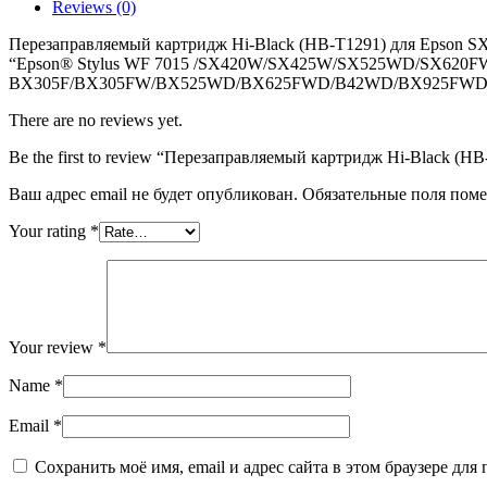
T1291)
Reviews (0)
для
Epson
Перезаправляемый картридж Hi-Black (HB-T1291) для Epson SX
SX425/SX620,
“Epson® Stylus WF 7015 /SX420W/SX425W/SX525WD/SX620FW/S
Bk,
BX305F/BX305FW/BX525WD/BX625FWD/B42WD/BX925FWD/
пустой,
с
There are no reviews yet.
чипом
Be the first to review “Перезаправляемый картридж Hi-Black (H
Ваш адрес email не будет опубликован.
Обязательные поля пом
Your rating
*
Your review
*
Name
*
Email
*
Сохранить моё имя, email и адрес сайта в этом браузере д