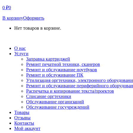
0
₽
0
В корзину
Оформить
Нет товаров в корзине.
СВЯЗАТЬСЯ С НАМИ
О нас
Услуги
Заправка картриджей
Ремонт печатной техники, сканеров
Ремонт и обслуживание ноутбуков
Ремонт и обслуживание ПК
Утилизация оргтехники, электронного оборудовани
Ремонт и обслуживание периферийного оборудова
Распечатка и копирование текста/проектов
Списание оргтехники
Обслуживание организаций
Обслуживание госучреждений
Товары
Отзывы
Контакты
Мой аккаунт