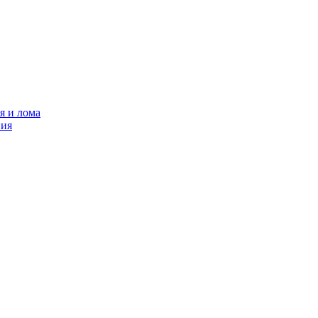
я и лома
ния