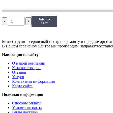
Количество
Add to
Перезаправляемый
cart
картридж
Hi-
Black
(HB-
Бизнес групп – сервисный центр по ремонту и продаже оргтехн
T1291)
В Нашем сервисном центре мы производим: заправку/восстанов
для
Навигация по сайту
Epson
SX425/SX620,
О нашей компании
Bk,
Каталог товаров
пустой,
Отзывы
с
Услуги
чипом
Контактная информация
Карта сайта
Полезная информация
Способы оплаты
Условия возврата
Виды доставки