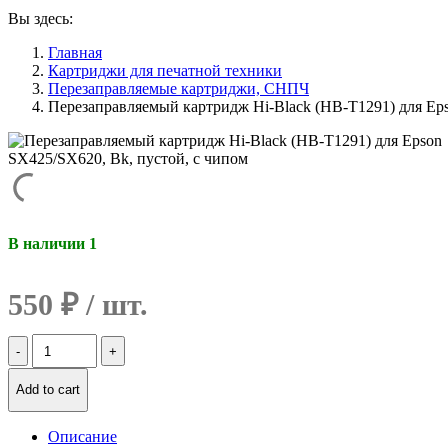
Вы здесь:
Главная
Картриджи для печатной техники
Перезаправляемые картриджи, СНПЧ
Перезаправляемый картридж Hi-Black (HB-T1291) для Eps
В наличии 1
550
₽
Количество
Перезаправляемый
картридж
Add to cart
Hi-
Black
(HB-
Описание