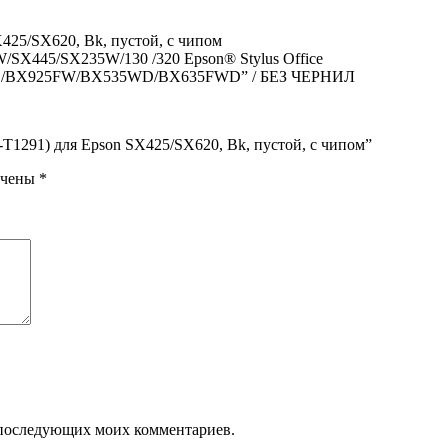
425/SX620, Bk, пустой, с чипом
X445/SX235W/130 /320 Epson® Stylus Office
BX925FW/BX535WD/BX635FWD” / БЕЗ ЧЕРНИЛ
B-T1291) для Epson SX425/SX620, Bk, пустой, с чипом”
ечены
*
ля последующих моих комментариев.