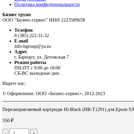
Политика конфиденциальности
Бизнес групп
ООО "Бизнес-сервис" ИНН 2223589658
Телефон
8 (385) 222-31-32
E-mail
info-bgroup@ya.ru
Адрес
г. Барнаул, ул. Деповская 7
Режим работы
ПН-ПТ с 9:00 до 18:00
СБ-ВС выходные дни
Ищите нас:
Страница
Страница
Страница
© Оформление. ООО «Бизнес-сервис», 2012-2023
Вконтакте
WhatsApp
Telegram
Вверх
открывается
открывается
открывается
в
в
в
Перезаправляемый картридж Hi-Black (HB-T1291) для Epson SX
новом
новом
новом
окне
окне
окне
550
₽
Количество