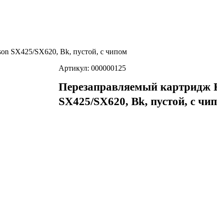
on SX425/SX620, Bk, пустой, с чипом
Артикул: 000000125
Перезаправляемый картридж H
SX425/SX620, Bk, пустой, с чи