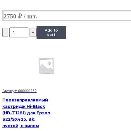
2750
₽
Количество
Add to
Перезаправляемый
cart
картридж
Hi-
Black
(HB-
T1291)
для
Epson
SX425/SX620,
Bk,
пустой,
Артикул: 000000757
с
чипом
Перезаправляемый
картридж Hi-Black
(HB-T1281) для Epson
S22/SX425, Bk,
пустой, с чипом