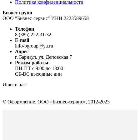
Политика конфиденциальности
Бизнес групп
ООО "Бизнес-сервис" ИНН 2223589658
Телефон
8 (385) 222-31-32
E-mail
info-bgroup@ya.ru
Адрес
г. Барнаул, ул. Деповская 7
Режим работы
ПН-ПТ с 9:00 до 18:00
СБ-ВС выходные дни
Ищите нас:
Страница
Страница
Страница
Вконтакте
WhatsApp
Telegram
© Оформление. ООО «Бизнес-сервис», 2012-2023
открывается
открывается
открывается
в
в
в
Вверх
новом
новом
новом
окне
окне
окне