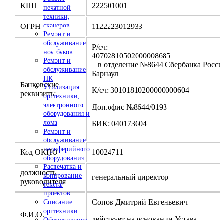
КПП
222501001
печатной
техники,
сканеров
ОГРН
1122223012933
Ремонт и
обслуживание
Р/сч:
ноутбуков
4070281050200000
Ремонт и
в отделение №8644 Сбербанка Росси
обслуживание
Барнаул
ПК
Банковские
Утилизация
К/сч: 30101810200000000604
реквизиты
оргтехники,
электронного
Доп.офис №8644/0193
оборудования и
лома
БИК: 040173604
Ремонт и
обслуживание
периферийного
Код ОКПО
10024711
оборудования
Распечатка и
должность
копирование
генеральный директор
руководителя
текста/
проектов
Сопов Дмитрий Евгеньевич
Списание
оргтехники
Ф.И.О.
действует на основании Устава
Обслуживание