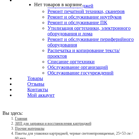
Услуги
Нет товаров в корзине.
Заправка картриджей
Ремонт печатной техники, сканеров
Ремонт и обслуживание ноутбуков
Ремонт и обслуживание ПК
Утилизация оргтехники, электронного
оборудования и лома
Ремонт и обслуживание периферийного
оборудования
Распечатка и копирование текста/
проектов
Списание оргтехники
Обслуживание организаций
Обслуживание госучреждений
Товары
Отзывы
Контакты
Мой аккаунт
Вы здесь:
Главная
ЗИП для заправки и восстановления картриджей
Прочие материалы
Пакеты для упаковки картриджей, черные светонепроницаемые, 25×53 см /
60 мкр.