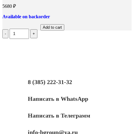
5680
₽
Available on backorder
Add to cart
Количество
МФУ
Samsung
SCX-
4824f,
(Б/
У)
8 (385) 222-31-32
Написать в WhatsApp
Написать в Телеграмм
info-bgroup@ya.ru