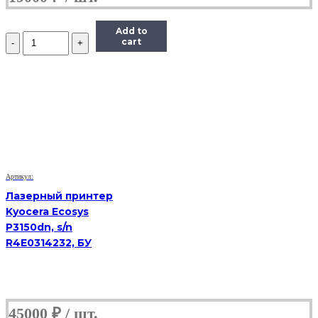
Add to
Количество
cart
МФУ
Samsung
SCX-
4824f,
(Б/
У)
Артикул:
Лазерный принтер
Kyocera Ecosys
P3150dn, s/n
R4E0314232, БУ
45000
₽