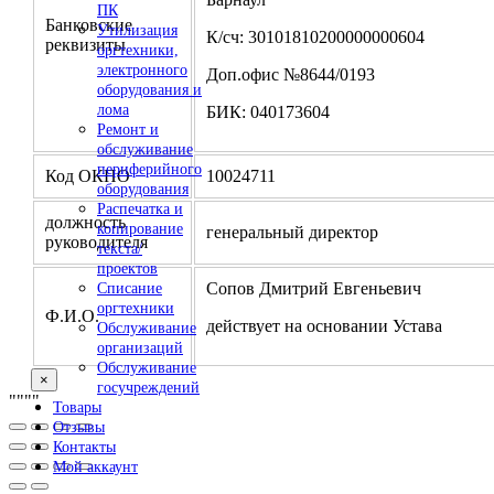
ПК
Банковские
Утилизация
К/сч: 30101810200000000604
реквизиты
оргтехники,
электронного
Доп.офис №8644/0193
оборудования и
лома
БИК: 040173604
Ремонт и
обслуживание
периферийного
Код ОКПО
10024711
оборудования
Распечатка и
должность
копирование
генеральный директор
руководителя
текста/
проектов
Сопов Дмитрий Евгеньевич
Списание
оргтехники
Ф.И.О.
действует на основании Устава
Обслуживание
организаций
Обслуживание
×
госучреждений
"
""
"
Товары
Отзывы
Контакты
Мой аккаунт