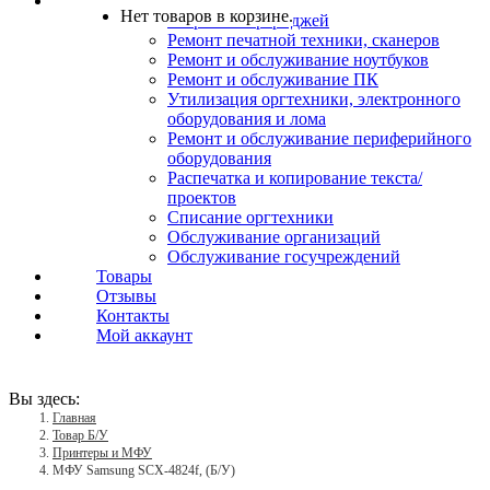
Услуги
Нет товаров в корзине.
Заправка картриджей
Ремонт печатной техники, сканеров
Ремонт и обслуживание ноутбуков
Ремонт и обслуживание ПК
Утилизация оргтехники, электронного
оборудования и лома
Ремонт и обслуживание периферийного
оборудования
Распечатка и копирование текста/
проектов
Списание оргтехники
Обслуживание организаций
Обслуживание госучреждений
Товары
Отзывы
Контакты
Мой аккаунт
Вы здесь:
Главная
Товар Б/У
Принтеры и МФУ
МФУ Samsung SCX-4824f, (Б/У)