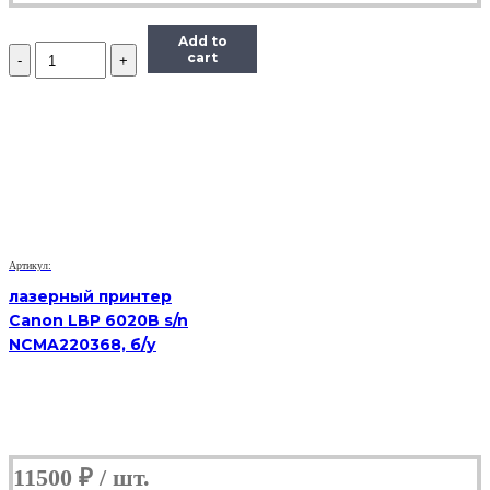
Add to
Количество
cart
МФУ
Samsung
SCX-
4824f,
(Б/
У)
Артикул:
лазерный принтер
Canon LBP 6020B s/n
NCMA220368, б/у
11500
₽