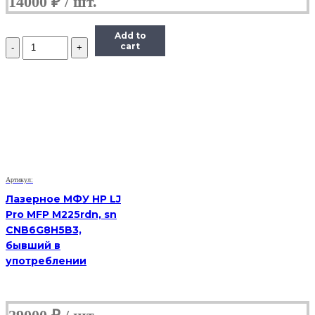
14000
₽
Add to
Количество
cart
МФУ
Samsung
SCX-
4824f,
(Б/
У)
Артикул:
Лазерное МФУ HP LJ
Pro MFP M225rdn, sn
CNB6G8H5B3,
бывший в
употреблении