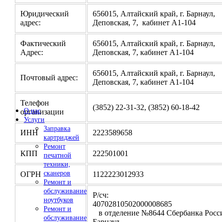
Юридический
656015, Алтайский край, г. Барнаул,
адрес:
Деповская, 7, кабинет А1-104
Фактический
656015, Алтайский край, г. Барнаул,
Адрес:
Деповская, 7, кабинет А1-104
656015, Алтайский край, г. Барнаул,
Почтовый адрес:
Деповская, 7, кабинет А1-104
Телефон
(3852) 22-31-32, (3852) 60-18-42
О нас
организации
Услуги
Заправка
ИНН
2223589658
картриджей
Ремонт
КПП
222501001
печатной
техники,
сканеров
ОГРН
1122223012933
Ремонт и
обслуживание
Р/сч:
ноутбуков
4070281050200000
Ремонт и
в отделение №8644 Сбербанка Росси
обслуживание
Барнаул