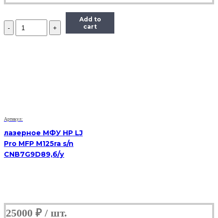
Add to
Количество
cart
МФУ
Samsung
SCX-
4824f,
(Б/
У)
Артикул:
лазерное МФУ HP LJ
Pro MFP M125ra s/n
CNB7G9D89,б/у
25000
₽