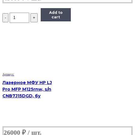
Add to
Количество
cart
МФУ
Samsung
SCX-
4824f,
(Б/
У)
Артикул:
Лазерное МФУ HP LJ
Pro MFP M125rnw, s/n
CNB7J15DGD, бу
26000
₽