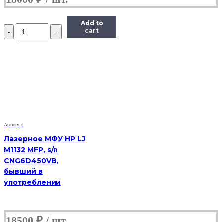
Add to
Количество
cart
МФУ
Samsung
SCX-
4824f,
(Б/
У)
Артикул:
Лазерное МФУ HP LJ
M1132 MFP, s/n
CNG6D450VB,
бывший в
употреблении
18500
₽