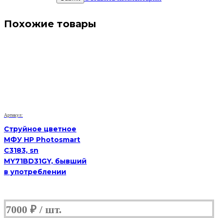
Похожие товары
Артикул:
Струйное цветное
МФУ HP Photosmart
C3183, sn
MY71BD31GY, бывший
в употреблении
7000
₽