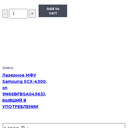
Add to
Количество
cart
МФУ
Samsung
SCX-
4824f,
(Б/
У)
Артикул:
Лазерное МФУ
Samsung SCX-4300,
sn
9N66BFBSA04563J,
БЫВШИЙ В
УПОТРЕБЛЕНИИ