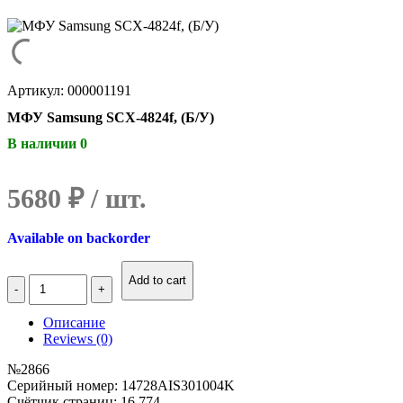
Артикул: 000001191
МФУ Samsung SCX-4824f, (Б/У)
В наличии 0
5680
₽
Available on backorder
Количество
Add to cart
МФУ
Samsung
Описание
SCX-
Reviews (0)
4824f,
(Б/
№2866
У)
Серийный номер: 14728AIS301004K
Счётчик страниц: 16 774