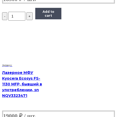
Add to
Количество
cart
МФУ
Samsung
SCX-
4824f,
(Б/
У)
Артикул:
Лазерное МФУ
Kyocera Ecosys FS-
1130 MFP, бывший в
употреблении, sn
NQV3323471
19000
₽