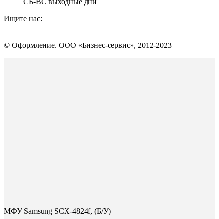
СБ-ВС выходные дни
Ищите нас:
Страница
Страница
Страница
Вконтакте
WhatsApp
Telegram
© Оформление. ООО «Бизнес-сервис», 2012-2023
открывается
открывается
открывается
в
в
в
Вверх
новом
новом
новом
окне
окне
окне
МФУ Samsung SCX-4824f, (Б/У)