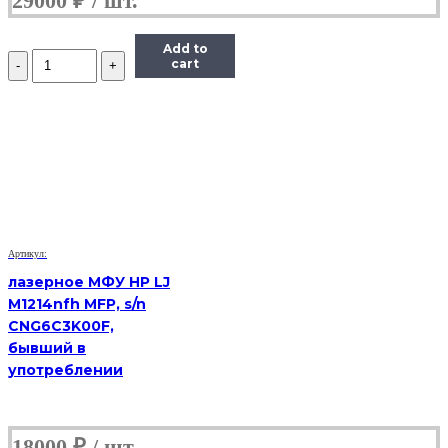
29000
₽
Add to
Количество
cart
МФУ
Samsung
SCX-
4824f,
(Б/
У)
Артикул:
лазерное МФУ HP LJ
M1214nfh MFP, s/n
CNG6C3K00F,
бывший в
употреблении
18000
₽