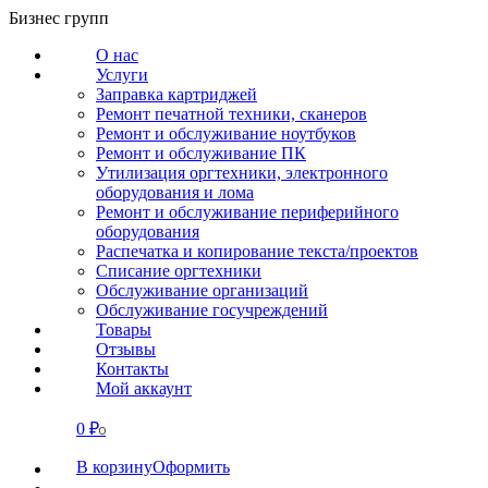
Перейти
Бизнес групп
к
О нас
содержанию
Услуги
Заправка картриджей
Ремонт печатной техники, сканеров
Ремонт и обслуживание ноутбуков
Ремонт и обслуживание ПК
Утилизация оргтехники, электронного
оборудования и лома
Ремонт и обслуживание периферийного
оборудования
Распечатка и копирование текста/проектов
Списание оргтехники
Обслуживание организаций
Обслуживание госучреждений
Товары
Отзывы
Контакты
Мой аккаунт
0
₽
СВЯЗАТЬСЯ
0
В корзину
Оформить
О нас