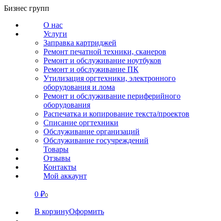
Перейти
Бизнес групп
к
О нас
содержанию
Услуги
Заправка картриджей
Ремонт печатной техники, сканеров
Ремонт и обслуживание ноутбуков
Ремонт и обслуживание ПК
Утилизация оргтехники, электронного
оборудования и лома
Ремонт и обслуживание периферийного
оборудования
Распечатка и копирование текста/проектов
Списание оргтехники
Обслуживание организаций
Обслуживание госучреждений
Товары
Отзывы
Контакты
Мой аккаунт
0
₽
СВЯЗАТЬСЯ
0
В корзину
Оформить
О нас