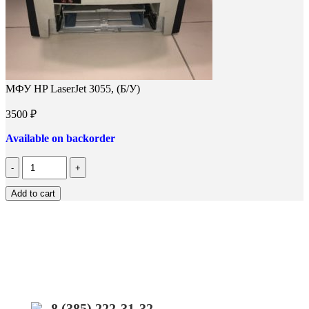
МФУ HP LaserJet 3055, (Б/У)
3500
₽
Available on backorder
Количество
МФУ
HP
Add to cart
LaserJet
3055,
(Б/
У)
8 (385) 222-31-32