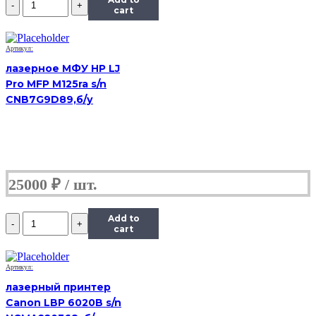
МФУ
cart
HP
LaserJet
3055,
Артикул:
(Б/
лазерное МФУ HP LJ
У)
Pro MFP M125ra s/n
CNB7G9D89,б/у
25000
₽
Количество
Add to
МФУ
cart
HP
LaserJet
3055,
Артикул:
(Б/
лазерный принтер
У)
Canon LBP 6020B s/n