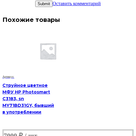
Оставить комментарий
Похожие товары
Артикул:
Струйное цветное
МФУ HP Photosmart
C3183, sn
MY71BD31GY, бывший
в употреблении
7000
₽