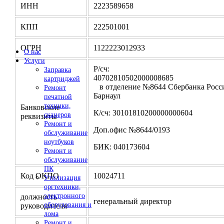
ИНН
2223589658
КПП
222501001
ОГРН
1122223012933
О нас
Услуги
Р/сч:
Заправка
4070281050200000
картриджей
в отделение №8644 Сбербанка Росси
Ремонт
Барнаул
печатной
техники,
Банковские
К/сч: 30101810200000000604
сканеров
реквизиты
Ремонт и
Доп.офис №8644/0193
обслуживание
ноутбуков
БИК: 040173604
Ремонт и
обслуживание
ПК
Код ОКПО
10024711
Утилизация
оргтехники,
электронного
должность
генеральный директор
оборудования и
руководителя
лома
Ремонт и