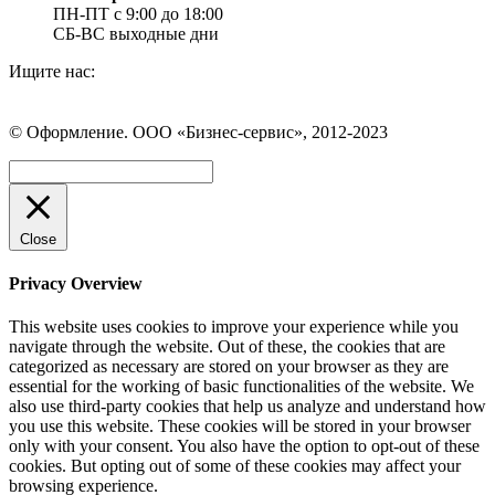
ПН-ПТ с 9:00 до 18:00
СБ-ВС выходные дни
Ищите нас:
Страница
Страница
Страница
Вконтакте
WhatsApp
Telegram
© Оформление. ООО «Бизнес-сервис», 2012-2023
открывается
открывается
открывается
в
в
в
Вверх
новом
новом
новом
окне
окне
окне
Close
Privacy Overview
This website uses cookies to improve your experience while you
navigate through the website. Out of these, the cookies that are
categorized as necessary are stored on your browser as they are
essential for the working of basic functionalities of the website. We
also use third-party cookies that help us analyze and understand how
you use this website. These cookies will be stored in your browser
only with your consent. You also have the option to opt-out of these
cookies. But opting out of some of these cookies may affect your
browsing experience.