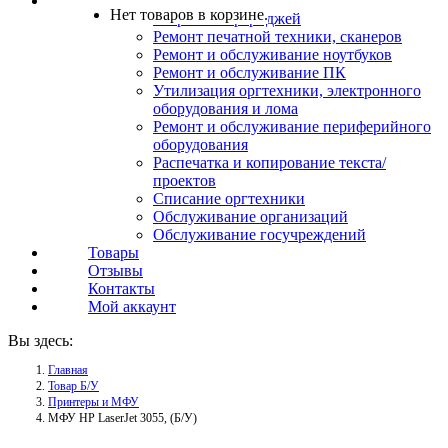
Услуги
Нет товаров в корзине.
Заправка картриджей
Ремонт печатной техники, сканеров
Ремонт и обслуживание ноутбуков
Ремонт и обслуживание ПК
Утилизация оргтехники, электронного
оборудования и лома
Ремонт и обслуживание периферийного
оборудования
Распечатка и копирование текста/
проектов
Списание оргтехники
Обслуживание организаций
Обслуживание госучреждений
Товары
Отзывы
Контакты
Мой аккаунт
Вы здесь:
Главная
Товар Б/У
Принтеры и МФУ
МФУ HP LaserJet 3055, (Б/У)