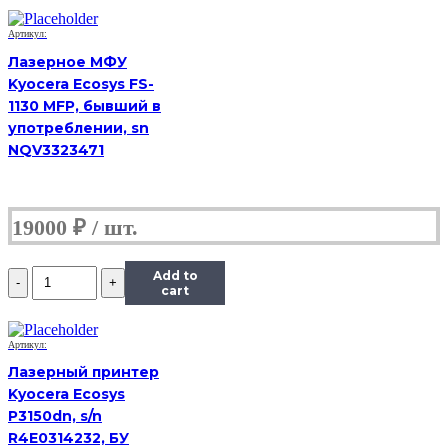
LaserJet
3055,
Артикул:
(Б/
Лазерное МФУ
У)
Kyocera Ecosys FS-
1130 MFP, бывший в
употреблении, sn
NQV3323471
19000
₽
Количество
Add to
МФУ
cart
HP
LaserJet
3055,
Артикул:
(Б/
Лазерный принтер
У)
Kyocera Ecosys
P3150dn, s/n
R4E0314232, БУ