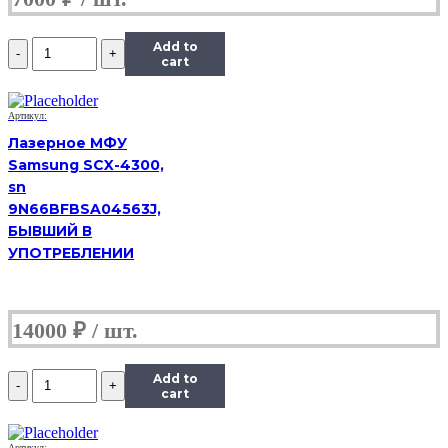
Количество
Add to
МФУ
cart
HP
LaserJet
3055,
Артикул:
(Б/
Лазерное МФУ
У)
Samsung SCX-4300,
sn
9N66BFBSA04563J,
БЫВШИЙ В
УПОТРЕБЛЕНИИ
14000
₽
Количество
Add to
МФУ
cart
HP
LaserJet
Артикул: