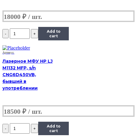
18000
₽
Количество
Add to
МФУ
cart
HP
LaserJet
3055,
Артикул:
(Б/
Лазерное МФУ HP LJ
У)
M1132 MFP, s/n
CNG6D450VB,
бывший в
употреблении
18500
₽
Количество
Add to
МФУ
cart
HP