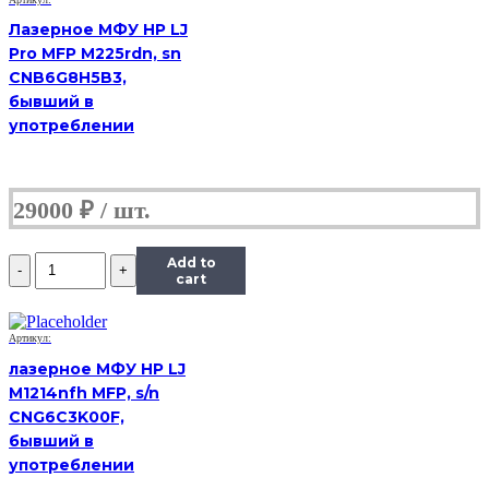
3055,
(Б/
Лазерное МФУ HP LJ
У)
Pro MFP M225rdn, sn
CNB6G8H5B3,
бывший в
употреблении
29000
₽
Количество
Add to
МФУ
cart
HP
LaserJet
3055,
Артикул:
(Б/
лазерное МФУ HP LJ
У)
M1214nfh MFP, s/n
CNG6C3K00F,
бывший в
употреблении