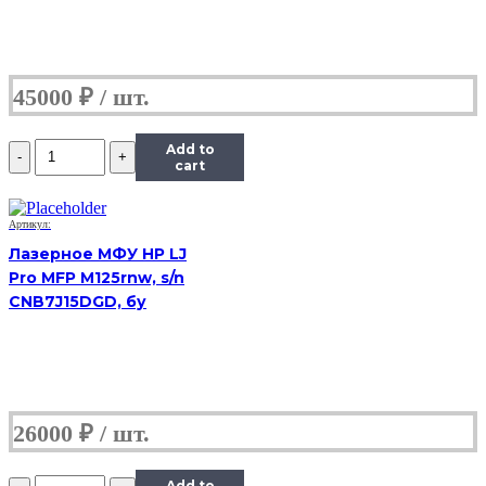
45000
₽
Количество
Add to
МФУ
cart
HP
LaserJet
3055,
Артикул:
(Б/
Лазерное МФУ HP LJ
У)
Pro MFP M125rnw, s/n
CNB7J15DGD, бу
26000
₽
Количество
Add to