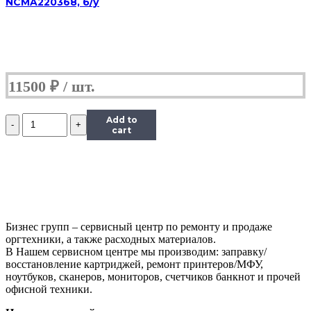
NCMA220368, б/у
11500
₽
Количество
Add to
МФУ
cart
HP
LaserJet
3055,
(Б/
У)
Бизнес групп – сервисный центр по ремонту и продаже
оргтехники, а также расходных материалов.
В Нашем сервисном центре мы производим: заправку/
восстановление картриджей, ремонт принтеров/МФУ,
ноутбуков, сканеров, мониторов, счетчиков банкнот и прочей
офисной техники.