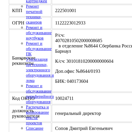
картриджей
Ремонт
КПП
222501001
печатной
техники,
сканеров
ОГРН
1122223012933
Ремонт и
обслуживание
Р/сч:
ноутбуков
4070281050200000
Ремонт и
в отделение №8644 Сбербанка Росси
обслуживание
Барнаул
ПК
Банковские
Утилизация
К/сч: 30101810200000000604
реквизиты
оргтехники,
электронного
Доп.офис №8644/0193
оборудования и
лома
БИК: 040173604
Ремонт и
обслуживание
периферийного
Код ОКПО
10024711
оборудования
Распечатка и
должность
копирование
генеральный директор
руководителя
текста/
проектов
Сопов Дмитрий Евгеньевич
Списание