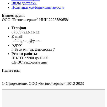
Виды доставки
Политика конфиденциальности
Бизнес групп
ООО "Бизнес-сервис" ИНН 2223589658
Телефон
8 (385) 222-31-32
E-mail
info-bgroup@ya.ru
Адрес
г. Барнаул, ул. Деповская 7
Режим работы
ПН-ПТ с 9:00 до 18:00
СБ-ВС выходные дни
Ищите нас:
Страница
Страница
Страница
Вконтакте
WhatsApp
Telegram
© Оформление. ООО «Бизнес-сервис», 2012-2023
открывается
открывается
открывается
в
в
в
Вверх
новом
новом
новом
окне
окне
окне