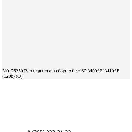
M0126250 Вал переноса в сборе Aficio SP 3400SF/ 3410SF
(120k) (O)
8 (385) 222-31-32