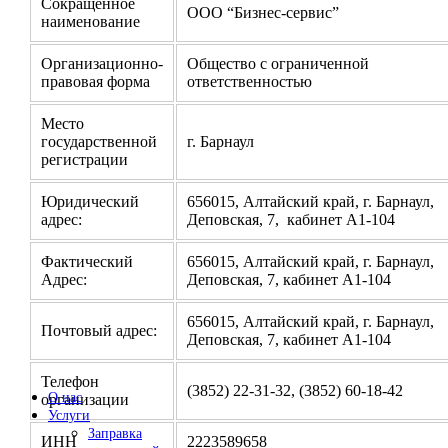
Сокращенное
ООО “Бизнес-сервис”
наименование
Организационно-
Общество с ограниченной
правовая форма
ответственностью
Место
государственной
г. Барнаул
регистрации
Юридический
656015, Алтайский край, г. Барнаул,
адрес:
Деповская, 7, кабинет А1-104
Фактический
656015, Алтайский край, г. Барнаул,
Адрес:
Деповская, 7, кабинет А1-104
656015, Алтайский край, г. Барнаул,
Почтовый адрес:
Деповская, 7, кабинет А1-104
Телефон
(3852) 22-31-32, (3852) 60-18-42
О нас
организации
Услуги
Заправка
ИНН
2223589658