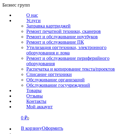
Перейти
Бизнес групп
к
О нас
содержанию
Услуги
Заправка картриджей
Ремонт печатной техники, сканеров
Ремонт и обслуживание ноутбуков
Ремонт и обслуживание ПК
Утилизация оргтехники, электронного
оборудования и лома
Ремонт и обслуживание периферийного
оборудования
Распечатка и копирование текста/проектов
Списание оргтехники
Обслуживание организаций
Обслуживание госучреждений
Товары
Отзывы
Контакты
Мой аккаунт
0
₽
СВЯЗАТЬСЯ
0
В корзину
Оформить
О нас