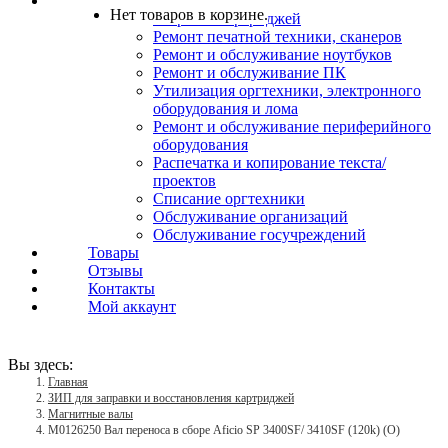
Услуги
Нет товаров в корзине.
Заправка картриджей
Ремонт печатной техники, сканеров
Ремонт и обслуживание ноутбуков
Ремонт и обслуживание ПК
Утилизация оргтехники, электронного
оборудования и лома
Ремонт и обслуживание периферийного
оборудования
Распечатка и копирование текста/
проектов
Списание оргтехники
Обслуживание организаций
Обслуживание госучреждений
Товары
Отзывы
Контакты
Мой аккаунт
Вы здесь:
Главная
ЗИП для заправки и восстановления картриджей
Магнитные валы
M0126250 Вал переноса в сборе Aficio SP 3400SF/ 3410SF (120k) (O)