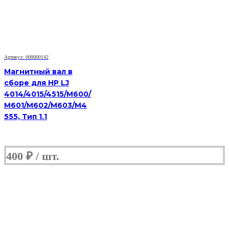
Артикул: 000000142
Магнитный вал в
сборе для HP LJ
4014/4015/4515/M600/
M601/M602/M603/M4
555, Тип 1.1
400
₽