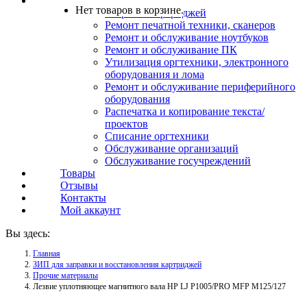
Услуги
Нет товаров в корзине.
Заправка картриджей
Ремонт печатной техники, сканеров
Ремонт и обслуживание ноутбуков
Ремонт и обслуживание ПК
Утилизация оргтехники, электронного
оборудования и лома
Ремонт и обслуживание периферийного
оборудования
Распечатка и копирование текста/
проектов
Списание оргтехники
Обслуживание организаций
Обслуживание госучреждений
Товары
Отзывы
Контакты
Мой аккаунт
Вы здесь:
Главная
ЗИП для заправки и восстановления картриджей
Прочие материалы
Лезвие уплотняющее магнитного вала НР LJ P1005/PRO MFP M125/127