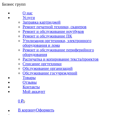
Перейти
Бизнес групп
к
О нас
содержанию
Услуги
Заправка картриджей
Ремонт печатной техники, сканеров
Ремонт и обслуживание ноутбуков
Ремонт и обслуживание ПК
Утилизация оргтехники, электронного
оборудования и лома
Ремонт и обслуживание периферийного
оборудования
Распечатка и копирование текста/проектов
Списание оргтехники
Обслуживание организаций
Обслуживание госучреждений
Товары
Отзывы
Контакты
Мой аккаунт
0
₽
СВЯЗАТЬСЯ
0
В корзину
Оформить
О нас