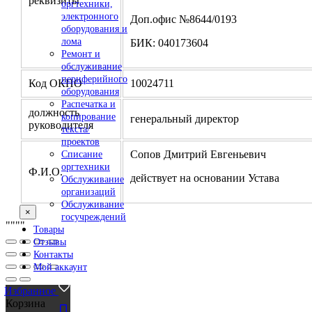
реквизиты
оргтехники,
электронного
Доп.офис №8644/0193
оборудования и
лома
БИК: 040173604
Ремонт и
обслуживание
периферийного
Код ОКПО
10024711
оборудования
Распечатка и
должность
копирование
генеральный директор
руководителя
текста/
проектов
Сопов Дмитрий Евгеньевич
Списание
оргтехники
Ф.И.О.
действует на основании Устава
Обслуживание
организаций
Обслуживание
×
госучреждений
"
""
"
Товары
Отзывы
Контакты
Мой аккаунт