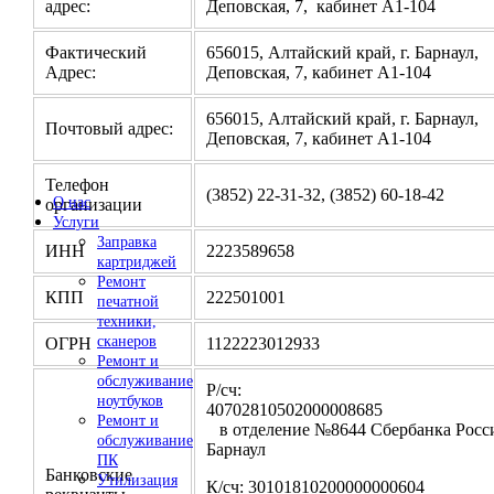
адрес:
Деповская, 7, кабинет А1-104
Фактический
656015, Алтайский край, г. Барнаул,
Адрес:
Деповская, 7, кабинет А1-104
656015, Алтайский край, г. Барнаул,
Почтовый адрес:
Деповская, 7, кабинет А1-104
Телефон
(3852) 22-31-32, (3852) 60-18-42
О нас
организации
Услуги
Заправка
ИНН
2223589658
картриджей
Ремонт
КПП
222501001
печатной
техники,
сканеров
ОГРН
1122223012933
Ремонт и
обслуживание
Р/сч:
ноутбуков
4070281050200000
Ремонт и
в отделение №8644 Сбербанка Росси
обслуживание
Барнаул
ПК
Банковские
Утилизация
К/сч: 30101810200000000604