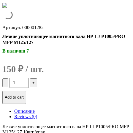
Артикул: 000001282
Лезвие уплотняющее магнитного вала НР LJ P1005/PRO
MFP M125/127
В наличии 7
150
₽
Количество
Лезвие
уплотняющее
магнитного
Add to cart
вала
НР
Описание
LJ
Reviews (0)
P1005/PRO
MFP
Лезвие уплотняющее магнитного вала НР LJ P1005/PRO MFP
M125/127
M125/127 10шт./упак.