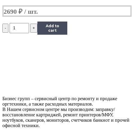
2690
₽
Количество
Add to
Лезвие
cart
уплотняющее
магнитного
вала
НР
LJ
P1005/PRO
MFP
M125/127
Бизнес групп – сервисный центр по ремонту и продаже
оргтехники, а также расходных материалов.
В Нашем сервисном центре мы производим: заправку/
восстановление картриджей, ремонт принтеров/МФУ,
ноутбуков, сканеров, мониторов, счетчиков банкнот и прочей
офисной техники.