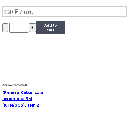
150
₽
Количество
Add to
Лезвие
cart
уплотняющее
магнитного
вала
НР
LJ
P1005/PRO
MFP
M125/127
Артикул: 000000321
Фильтр Katun для
пылесоса 3M
(KTN/SCS), Тип 2