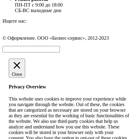
ПН-ПТ с 9:00 до 18:00
СБ-ВС выходные дни
Ищите нас:
Страница
Страница
Страница
Вконтакте
WhatsApp
Telegram
© Оформление. ООО «Бизнес-сервис», 2012-2023
открывается
открывается
открывается
в
в
в
Вверх
новом
новом
новом
окне
окне
окне
Close
Privacy Overview
This website uses cookies to improve your experience while
you navigate through the website. Out of these, the cookies
that are categorized as necessary are stored on your browser
as they are essential for the working of basic functionalities of
the website. We also use third-party cookies that help us
analyze and understand how you use this website. These
cookies will be stored in your browser only with your
consent. You also have the option to opt-out of these cookies.