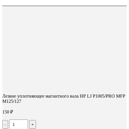
Лезвие уплотняющее магнитного вала НР LJ P1005/PRO MFP
M125/127
150
₽
Количество
Лезвие