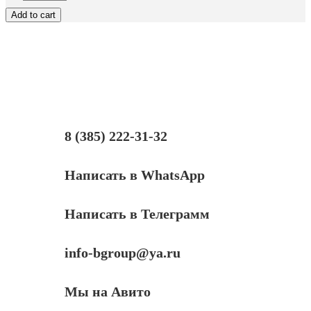
уплотняющее
Add to cart
магнитного
вала
НР
LJ
P1005/PRO
MFP
M125/127
8 (385) 222-31-32
Написать в WhatsApp
Написать в Телеграмм
info-bgroup@ya.ru
Мы на Авито