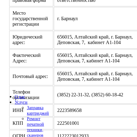
правовая форма
ответственностью
Место
государственной
г. Барнаул
регистрации
Юридический
656015, Алтайский край, г. Барнаул,
адрес:
Деповская, 7, кабинет А1-104
Фактический
656015, Алтайский край, г. Барнаул,
Адрес:
Деповская, 7, кабинет А1-104
656015, Алтайский край, г. Барнаул,
Почтовый адрес:
Деповская, 7, кабинет А1-104
Телефон
(3852) 22-31-32, (3852) 60-18-42
О нас
организации
Услуги
Заправка
ИНН
2223589658
картриджей
Ремонт
КПП
222501001
печатной
техники,
сканеров
ОГРН
1122223012933