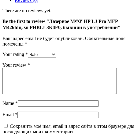
Reviews (0)
M426fdn,
sn
There are no reviews yet.
PHBLL3K4F0,
бывший
Be the first to review “Лазерное МФУ HP LJ Pro MFP
в
M426fdn, sn PHBLL3K4F0, бывший в употреблении”
употреблении
Ваш адрес email не будет опубликован.
Обязательные поля
помечены
*
Your rating
*
Your review
*
Name
*
Email
*
Сохранить моё имя, email и адрес сайта в этом браузере для
последующих моих комментариев.