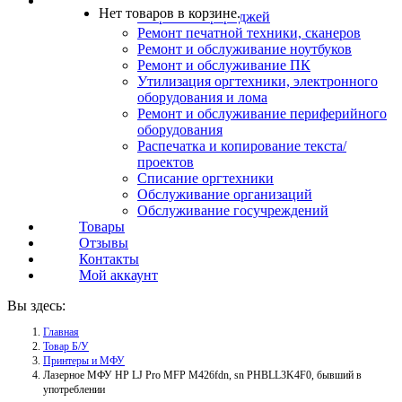
Услуги
Нет товаров в корзине.
Заправка картриджей
Ремонт печатной техники, сканеров
Ремонт и обслуживание ноутбуков
Ремонт и обслуживание ПК
Утилизация оргтехники, электронного
оборудования и лома
Ремонт и обслуживание периферийного
оборудования
Распечатка и копирование текста/
проектов
Списание оргтехники
Обслуживание организаций
Обслуживание госучреждений
Товары
Отзывы
Контакты
Мой аккаунт
Вы здесь:
Главная
Товар Б/У
Принтеры и МФУ
Лазерное МФУ HP LJ Pro MFP M426fdn, sn PHBLL3K4F0, бывший в
употреблении