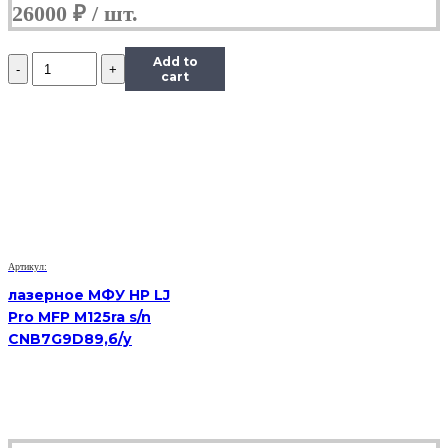
26000
₽
Количество
Add to
Лазерное
cart
МФУ
HP
LJ
Pro
MFP
M426fdn,
sn
PHBLL3K4F0,
бывший
в
Артикул:
употреблении
лазерное МФУ HP LJ
Pro MFP M125ra s/n
CNB7G9D89,б/у