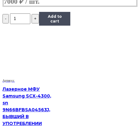
7000
₽
Количество
Add to
Лазерное
cart
МФУ
HP
LJ
Pro
MFP
M426fdn,
sn
PHBLL3K4F0,
бывший
в
Артикул:
употреблении
Лазерное МФУ
Samsung SCX-4300,
sn
9N66BFBSA04563J,
БЫВШИЙ В
УПОТРЕБЛЕНИИ