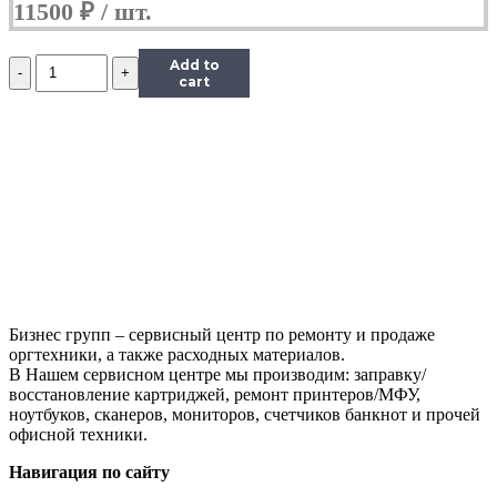
11500
₽
Количество
Add to
Лазерное
cart
МФУ
HP
LJ
Pro
MFP
M426fdn,
sn
PHBLL3K4F0,
бывший
в
употреблении
Бизнес групп – сервисный центр по ремонту и продаже
оргтехники, а также расходных материалов.
В Нашем сервисном центре мы производим: заправку/
восстановление картриджей, ремонт принтеров/МФУ,
ноутбуков, сканеров, мониторов, счетчиков банкнот и прочей
офисной техники.
Навигация по сайту