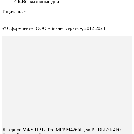
СБ-ВС выходные дни
Ищите нас:
Страница
Страница
Страница
Вконтакте
WhatsApp
Telegram
© Оформление. ООО «Бизнес-сервис», 2012-2023
открывается
открывается
открывается
в
в
в
Вверх
новом
новом
новом
окне
окне
окне
Лазерное МФУ HP LJ Pro MFP M426fdn, sn PHBLL3K4F0,