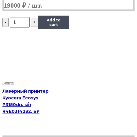
19000
₽
Количество
Add to
Лазерное
cart
МФУ
HP
LJ
Pro
MFP
M426fdn,
sn
PHBLL3K4F0,
бывший
в
Артикул:
употреблении
Лазерный принтер
Kyocera Ecosys
P3150dn, s/n
R4E0314232, БУ