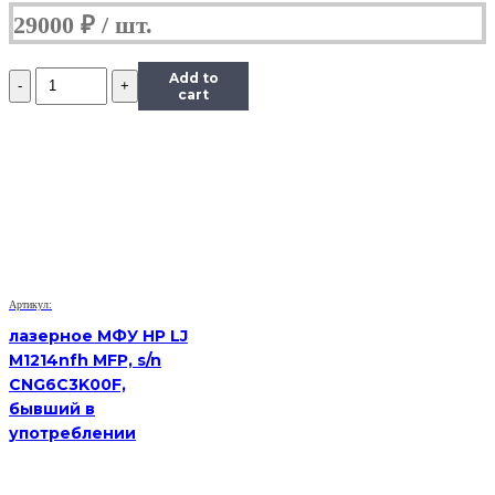
29000
₽
Количество
Add to
Лазерное
cart
МФУ
HP
LJ
Pro
MFP
M426fdn,
sn
PHBLL3K4F0,
бывший
в
Артикул:
употреблении
лазерное МФУ HP LJ
M1214nfh MFP, s/n
CNG6C3K00F,
бывший в
употреблении