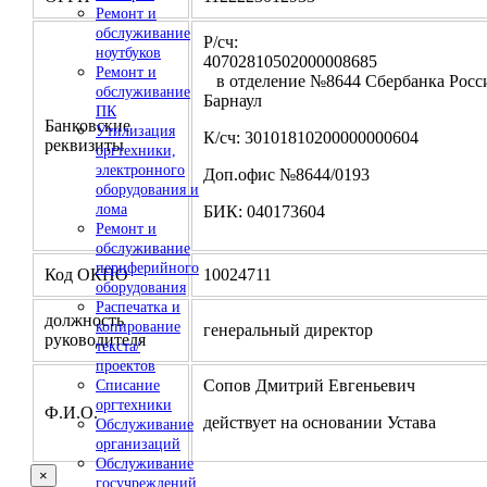
Ремонт и
обслуживание
Р/сч:
ноутбуков
4070281050200000
Ремонт и
в отделение №8644 Сбербанка Росси
обслуживание
Барнаул
ПК
Банковские
Утилизация
К/сч: 30101810200000000604
реквизиты
оргтехники,
электронного
Доп.офис №8644/0193
оборудования и
лома
БИК: 040173604
Ремонт и
обслуживание
периферийного
Код ОКПО
10024711
оборудования
Распечатка и
должность
копирование
генеральный директор
руководителя
текста/
проектов
Сопов Дмитрий Евгеньевич
Списание
оргтехники
Ф.И.О.
действует на основании Устава
Обслуживание
организаций
Обслуживание
×
госучреждений