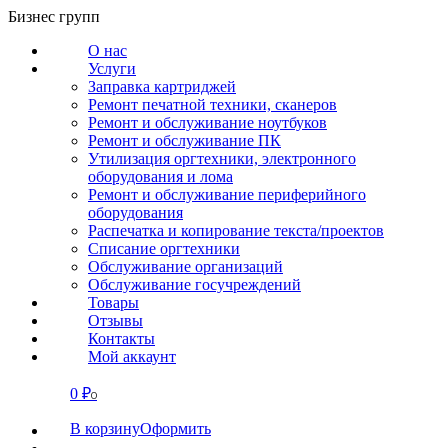
Перейти
Бизнес групп
к
О нас
содержанию
Услуги
Заправка картриджей
Ремонт печатной техники, сканеров
Ремонт и обслуживание ноутбуков
Ремонт и обслуживание ПК
Утилизация оргтехники, электронного
оборудования и лома
Ремонт и обслуживание периферийного
оборудования
Распечатка и копирование текста/проектов
Списание оргтехники
Обслуживание организаций
Обслуживание госучреждений
Товары
Отзывы
Контакты
Мой аккаунт
0
₽
СВЯЗАТЬСЯ
0
В корзину
Оформить
О нас