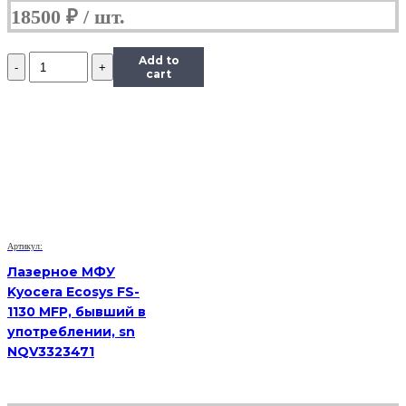
18500
₽
Количество
Add to
Лазерное
cart
МФУ
HP
LJ
Pro
MFP
M426fdn,
sn
PHBLL3K4F0,
бывший
в
Артикул:
употреблении
Лазерное МФУ
Kyocera Ecosys FS-
1130 MFP, бывший в
употреблении, sn
NQV3323471