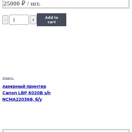
25000
₽
Количество
Add to
Лазерное
cart
МФУ
HP
LJ
Pro
MFP
M426fdn,
sn
PHBLL3K4F0,
бывший
в
Артикул:
употреблении
лазерный принтер
Canon LBP 6020B s/n
NCMA220368, б/у