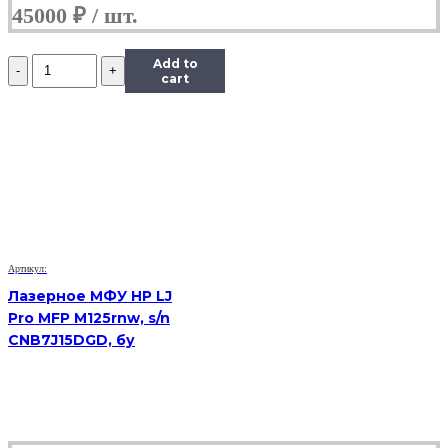
45000
₽
Количество
Add to
Лазерное
cart
МФУ
HP
LJ
Pro
MFP
M426fdn,
sn
PHBLL3K4F0,
бывший
в
Артикул:
употреблении
Лазерное МФУ HP LJ
Pro MFP M125rnw, s/n
CNB7J15DGD, бу