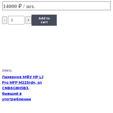
14000
₽
Количество
Add to
Лазерное
cart
МФУ
HP
LJ
Pro
MFP
M426fdn,
sn
PHBLL3K4F0,
бывший
в
Артикул:
употреблении
Лазерное МФУ HP LJ
Pro MFP M225rdn, sn
CNB6G8H5B3,
бывший в
употреблении