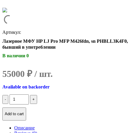
Артикул:
Лазерное МФУ HP LJ Pro MFP M426fdn, sn PHBLL3K4F0,
бывший в употреблении
В наличии 0
55000
₽
Available on backorder
Количество
Лазерное
МФУ
HP
Add to cart
LJ
Pro
Описание
MFP