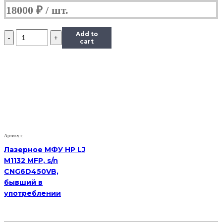
18000
₽
Количество
Add to
Лазерное
cart
МФУ
HP
LJ
Pro
MFP
M426fdn,
sn
PHBLL3K4F0,
бывший
в
Артикул:
употреблении
Лазерное МФУ HP LJ
M1132 MFP, s/n
CNG6D450VB,
бывший в
употреблении