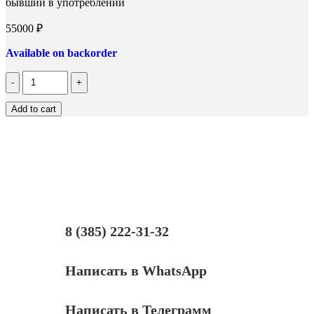
бывший в употреблении
55000
₽
Available on backorder
Количество
Лазерное
МФУ
Add to cart
HP
LJ
Pro
MFP
M426fdn,
sn
PHBLL3K4F0,
бывший
в
употреблении
8 (385) 222-31-32
Написать в WhatsApp
Написать в Телеграмм