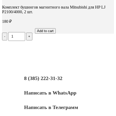
Комплект бушингов магнитного вала Mitsubishi для HP LJ
P2100/4000, 2 шт.
180
₽
Add to cart
Количество
Комплект
бушингов
магнитного
вала
Mitsubishi
для
HP
LJ
P2100/4000,
8 (385) 222-31-32
2
шт.
Написать в WhatsApp
Написать в Телеграмм