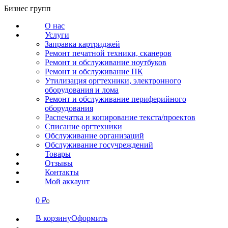
Перейти
Бизнес групп
к
О нас
содержанию
Услуги
Заправка картриджей
Ремонт печатной техники, сканеров
Ремонт и обслуживание ноутбуков
Ремонт и обслуживание ПК
Утилизация оргтехники, электронного
оборудования и лома
Ремонт и обслуживание периферийного
оборудования
Распечатка и копирование текста/проектов
Списание оргтехники
Обслуживание организаций
Обслуживание госучреждений
Товары
Отзывы
Контакты
Мой аккаунт
0
₽
СВЯЗАТЬСЯ
0
В корзину
Оформить
О нас