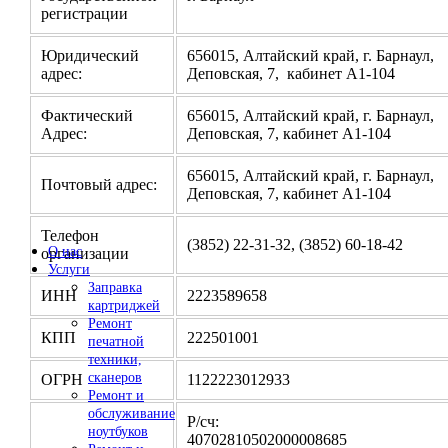
регистрации
Юридический
656015, Алтайский край, г. Барнаул,
адрес:
Деповская, 7, кабинет А1-104
Фактический
656015, Алтайский край, г. Барнаул,
Адрес:
Деповская, 7, кабинет А1-104
656015, Алтайский край, г. Барнаул,
Почтовый адрес:
Деповская, 7, кабинет А1-104
Телефон
(3852) 22-31-32, (3852) 60-18-42
О нас
организации
Услуги
Заправка
ИНН
2223589658
картриджей
Ремонт
КПП
222501001
печатной
техники,
сканеров
ОГРН
1122223012933
Ремонт и
обслуживание
Р/сч:
ноутбуков
4070281050200000