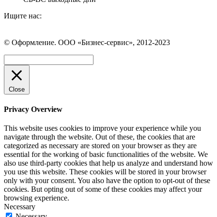
Ищите нас:
Страница
Страница
Страница
Вконтакте
WhatsApp
Telegram
© Оформление. ООО «Бизнес-сервис», 2012-2023
открывается
открывается
открывается
в
в
в
Вверх
новом
новом
новом
окне
окне
окне
Close
Privacy Overview
This website uses cookies to improve your experience while you
navigate through the website. Out of these, the cookies that are
categorized as necessary are stored on your browser as they are
essential for the working of basic functionalities of the website. We
also use third-party cookies that help us analyze and understand how
you use this website. These cookies will be stored in your browser
only with your consent. You also have the option to opt-out of these
cookies. But opting out of some of these cookies may affect your
browsing experience.
Necessary
Necessary