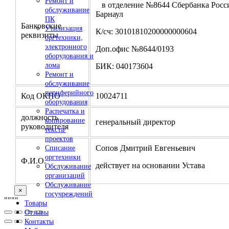
Ремонт и
в отделение №8644 Сбербанка Росси
обслуживание
Барнаул
ПК
Банковские
Утилизация
К/сч: 30101810200000000604
реквизиты
оргтехники,
электронного
Доп.офис №8644/0193
оборудования и
лома
БИК: 040173604
Ремонт и
обслуживание
периферийного
Код ОКПО
10024711
оборудования
Распечатка и
должность
копирование
генеральный директор
руководителя
текста/
проектов
Сопов Дмитрий Евгеньевич
Списание
оргтехники
Ф.И.О.
действует на основании Устава
Обслуживание
организаций
Обслуживание
×
госучреждений
"
""
"
Товары
Отзывы
Контакты