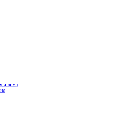
я и лома
ния