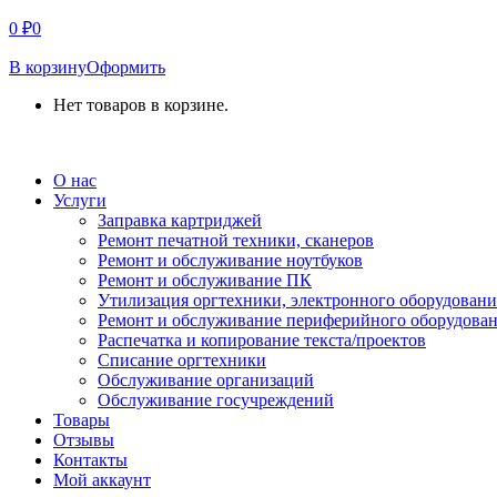
0
₽
0
В корзину
Оформить
Нет товаров в корзине.
СВЯЗАТЬСЯ С НАМИ
О нас
Услуги
Заправка картриджей
Ремонт печатной техники, сканеров
Ремонт и обслуживание ноутбуков
Ремонт и обслуживание ПК
Утилизация оргтехники, электронного оборудовани
Ремонт и обслуживание периферийного оборудова
Распечатка и копирование текста/проектов
Списание оргтехники
Обслуживание организаций
Обслуживание госучреждений
Товары
Отзывы
Контакты
Мой аккаунт