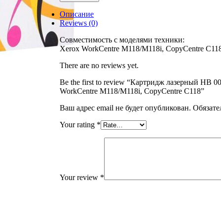
006R01179,
черный,
Описание
11000
Reviews (0)
страниц,
совместимый,
Совместимость с моделями техники:
для
Xerox WorkCentre M118/M118i, CopyCentre C11
Xerox
WorkCentre
There are no reviews yet.
M118/M118i,
Be the first to review “Картридж лазерный HB 
CopyCentre
WorkCentre M118/M118i, CopyCentre C118”
C118
Ваш адрес email не будет опубликован.
Обязате
Your rating
*
Your review
*