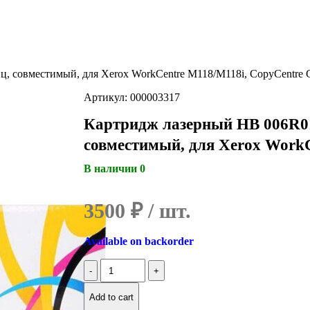
ц, совместимый, для Xerox WorkCentre M118/M118i, CopyCentre 
Артикул: 000003317
Картридж лазерный HB 006R01
совместимый, для Xerox WorkC
В наличии 0
3500
₽
Available on backorder
Количество
Картридж
лазерный
Add to cart
HB