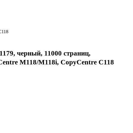
C118
179, черный, 11000 страниц,
entre M118/M118i, CopyCentre C118