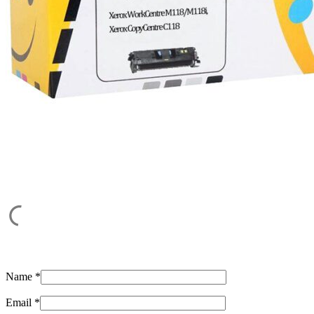
Name
*
Email
*