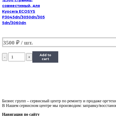
совместимый, для
Kyocera ECOSYS
P3045dn/3050dn/305
5dn/3060dn
3500
₽
Количество
Add to
Картридж
cart
лазерный
HB
006R01179,
черный,
11000
страниц,
совместимый,
для
Бизнес групп – сервисный центр по ремонту и продаже оргтехн
Xerox
В Нашем сервисном центре мы производим: заправку/восстанов
WorkCentre
M118/M118i,
Навигация по сайту
CopyCentre