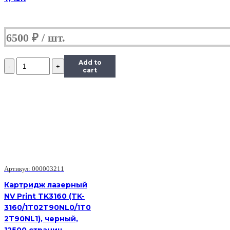
6500
₽
Количество
Add to
Картридж
cart
лазерный
HB
006R01179,
черный,
11000
страниц,
совместимый,
для
Xerox
WorkCentre
Артикул: 000003211
M118/M118i,
CopyCentre
Картридж лазерный
C118
NV Print TK3160 (TK-
3160/1T02T90NL0/1T0
2T90NL1), черный,
12500 страниц,