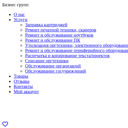
Перейти
Бизнес групп
к
О нас
содержанию
Услуги
Заправка картриджей
Ремонт печатной техники, сканеров
Ремонт и обслуживание ноутбуков
Ремонт и обслуживание ПК
Утилизация оргтехники, электронного оборудовани
Ремонт и обслуживание периферийного оборудова
Распечатка и копирование текста/проектов
Списание оргтехники
Обслуживание организаций
Обслуживание госучреждений
Товары
Отзывы
Контакты
Мой аккаунт