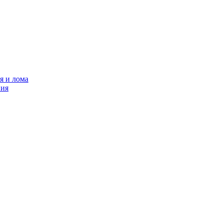
я и лома
ния