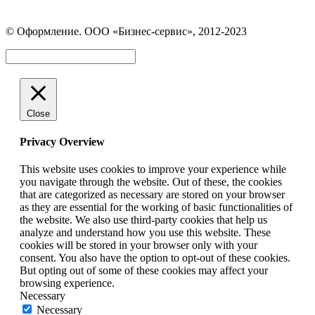
Страница
Страница
Страница
Вконтакте
WhatsApp
Telegram
© Оформление. ООО «Бизнес-сервис», 2012-2023
открывается
открывается
открывается
в
в
в
Вверх
новом
новом
новом
окне
окне
окне
Close
Privacy Overview
This website uses cookies to improve your experience while
you navigate through the website. Out of these, the cookies
that are categorized as necessary are stored on your browser
as they are essential for the working of basic functionalities of
the website. We also use third-party cookies that help us
analyze and understand how you use this website. These
cookies will be stored in your browser only with your
consent. You also have the option to opt-out of these cookies.
But opting out of some of these cookies may affect your
browsing experience.
Necessary
Necessary