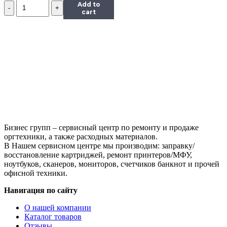
Количество
Add to
Картридж
cart
Hi-
Black
(HB-
MLT-
D209L)
для
Samsung
SCX-
4824HN/4828HN,
5K
Бизнес групп – сервисный центр по ремонту и продаже
оргтехники, а также расходных материалов.
В Нашем сервисном центре мы производим: заправку/
восстановление картриджей, ремонт принтеров/МФУ,
ноутбуков, сканеров, мониторов, счетчиков банкнот и прочей
офисной техники.
Навигация по сайту
О нашей компании
Каталог товаров
Отзывы