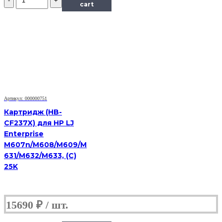
Картридж
cart
Hi-
Black
(HB-
MLT-
D209L)
для
Samsung
SCX-
4824HN/4828HN,
5K
Артикул: 000000751
Картридж (HB-
CF237X) для HP LJ
Enterprise
M607n/M608/M609/M
631/M632/M633, (С)
25K
15690
₽