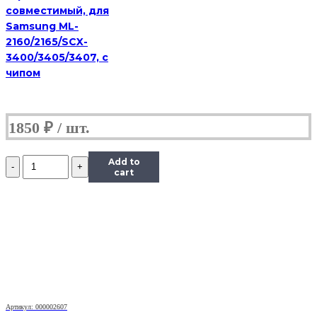
совместимый, для
Samsung ML-
2160/2165/SCX-
3400/3405/3407, с
чипом
1850
₽
Количество
Add to
Картридж
cart
Hi-
Black
(HB-
MLT-
D209L)
для
Samsung
SCX-
4824HN/4828HN,
5K
Артикул: 000002607