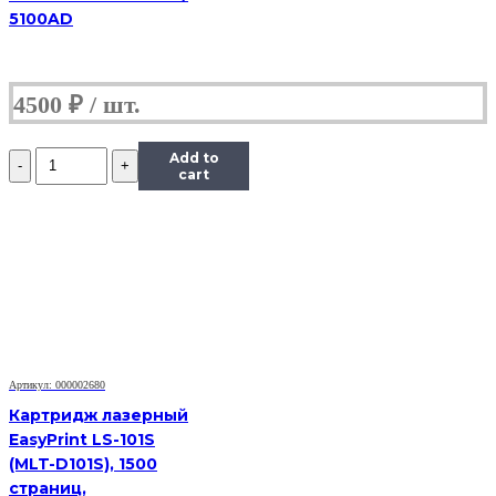
5100AD
4500
₽
Количество
Add to
Картридж
cart
Hi-
Black
(HB-
MLT-
D209L)
для
Samsung
SCX-
4824HN/4828HN,
5K
Артикул: 000002680
Картридж лазерный
EasyPrint LS-101S
(MLT-D101S), 1500
страниц,