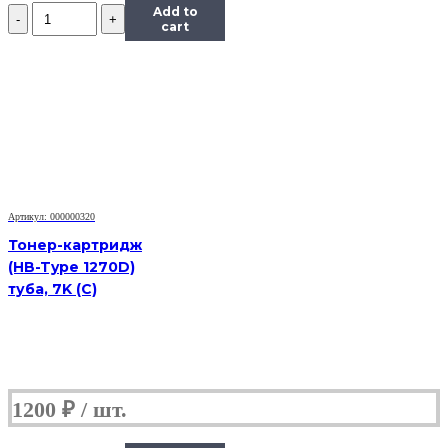
Количество
Add to
Картридж
cart
Hi-
Black
(HB-
MLT-
D209L)
для
Samsung
SCX-
4824HN/4828HN,
5K
Артикул: 000000320
Тонер-картридж
(HB-Type 1270D)
туба, 7K (С)
1200
₽