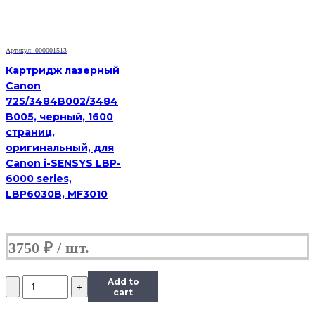
Samsung
SCX-
4824HN/4828HN,
5K
Артикул: 000001513
Картридж лазерный
Canon
725/3484B002/3484
B005, черный, 1600
страниц,
оригинальный, для
Canon i-SENSYS LBP-
6000 series,
LBP6030B, MF3010
3750
₽
Количество
Add to
Картридж
cart
Hi-