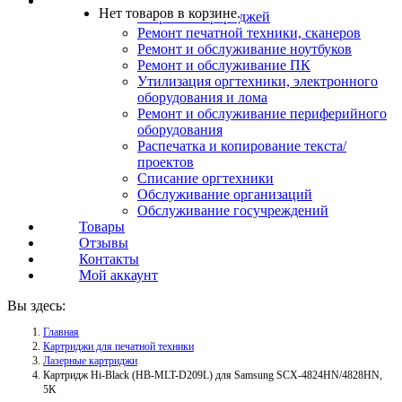
Услуги
Нет товаров в корзине.
Заправка картриджей
Ремонт печатной техники, сканеров
Ремонт и обслуживание ноутбуков
Ремонт и обслуживание ПК
Утилизация оргтехники, электронного
оборудования и лома
Ремонт и обслуживание периферийного
оборудования
Распечатка и копирование текста/
проектов
Списание оргтехники
Обслуживание организаций
Обслуживание госучреждений
Товары
Отзывы
Контакты
Мой аккаунт
Вы здесь:
Главная
Картриджи для печатной техники
Лазерные картриджи
Картридж Hi-Black (HB-MLT-D209L) для Samsung SCX-4824HN/4828HN,
5K