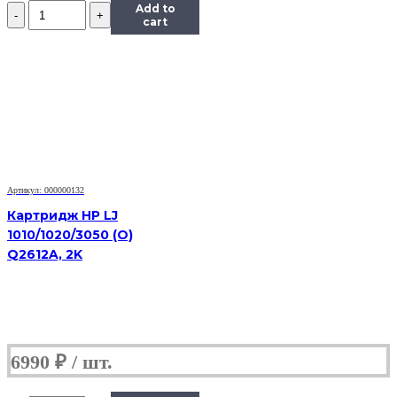
Количество
Add to
Картридж
cart
Hi-
Black
(HB-
MLT-
D209L)
для
Samsung
SCX-
4824HN/4828HN,
5K
Артикул: 000000132
Картридж HP LJ
1010/1020/3050 (O)
Q2612A, 2K
6990
₽