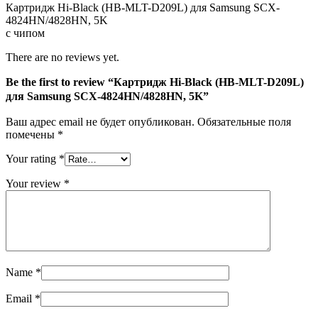
Картридж Hi-Black (HB-MLT-D209L) для Samsung SCX-
SCX-
4824HN/4828HN, 5K
4824HN/4828HN,
с чипом
5K
There are no reviews yet.
Be the first to review “Картридж Hi-Black (HB-MLT-D209L)
для Samsung SCX-4824HN/4828HN, 5K”
Ваш адрес email не будет опубликован.
Обязательные поля
помечены
*
Your rating
*
Your review
*
Name
*
Email
*