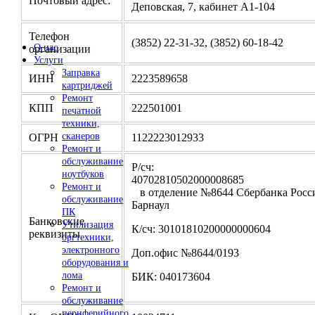
Почтовый адрес:
Деповская, 7, кабинет А1-104
Телефон
(3852) 22-31-32, (3852) 60-18-42
О нас
организации
Услуги
Заправка
ИНН
2223589658
картриджей
Ремонт
КПП
222501001
печатной
техники,
сканеров
ОГРН
1122223012933
Ремонт и
обслуживание
Р/сч:
ноутбуков
4070281050200000
Ремонт и
в отделение №8644 Сбербанка Росси
обслуживание
Барнаул
ПК
Банковские
Утилизация
К/сч: 30101810200000000604
реквизиты
оргтехники,
электронного
Доп.офис №8644/0193
оборудования и
лома
БИК: 040173604
Ремонт и
обслуживание
периферийного