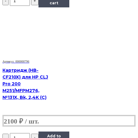
Картридж
cart
Hi-
Black
(HB-
MLT-
D209L)
для
Samsung
SCX-
4824HN/4828HN,
5K
Артикул: 000000796
Картридж (HB-
CF210X) для HP CLJ
Pro 200
M251/MFPM276,
№131X, Bk, 2,4K (С)
2100
₽
Количество
Add to