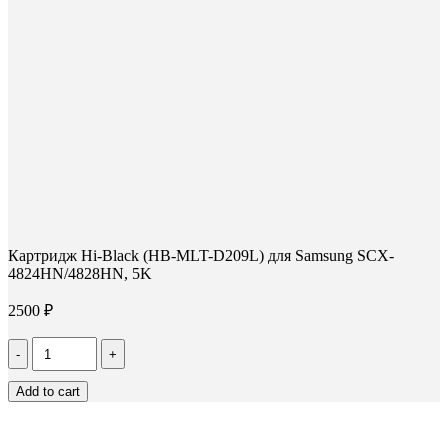
Картридж Hi-Black (HB-MLT-D209L) для Samsung SCX-
4824HN/4828HN, 5K
2500
₽
Количество
Картридж
Hi-
Add to cart
Black
(HB-
MLT-