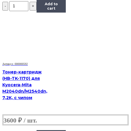
Количество
Add to
Картридж
cart
Hi-
Black
(HB-
MLT-
D209L)
для
Samsung
SCX-
4824HN/4828HN,
5K
Артикул: 000000592
Тонер-картридж
(HB-TK-1170) для
Kyocera-Mita
M2040dn/M2540dn,
7,2K, с чипом
3600
₽