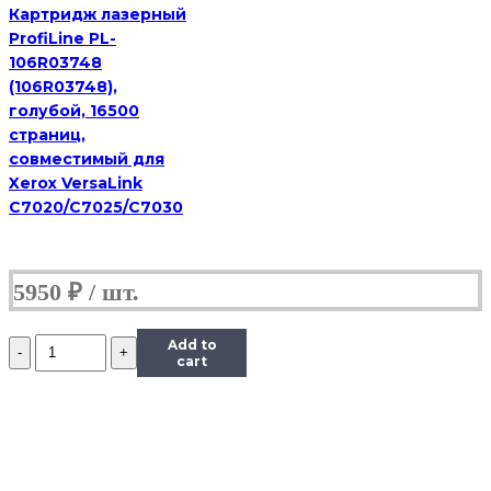
Картридж лазерный
ProfiLine PL-
106R03748
(106R03748),
голубой, 16500
страниц,
совместимый для
Xerox VersaLink
C7020/C7025/C7030
5950
₽
Количество
Add to
Картридж
cart
Hi-
Black
(HB-
MLT-
D209L)
для