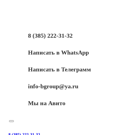
D209L)
для
Samsung
SCX-
4824HN/4828HN,
5K
8 (385) 222-31-32
Написать в WhatsApp
Написать в Телеграмм
info-bgroup@ya.ru
Мы на Авито
8 (385) 222-31-32