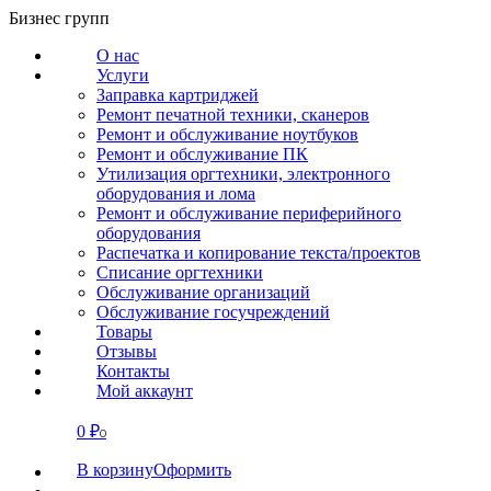
Перейти
Бизнес групп
к
О нас
содержанию
Услуги
Заправка картриджей
Ремонт печатной техники, сканеров
Ремонт и обслуживание ноутбуков
Ремонт и обслуживание ПК
Утилизация оргтехники, электронного
оборудования и лома
Ремонт и обслуживание периферийного
оборудования
Распечатка и копирование текста/проектов
Списание оргтехники
Обслуживание организаций
Обслуживание госучреждений
Товары
Отзывы
Контакты
Мой аккаунт
0
₽
СВЯЗАТЬСЯ
0
В корзину
Оформить
О нас