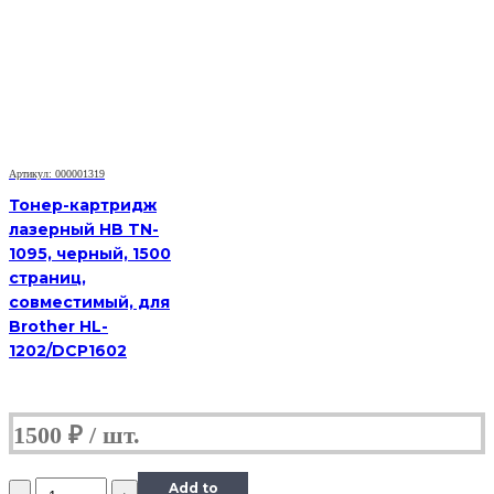
Black
(HB-
MLT-
D209L)
для
Samsung
SCX-
4824HN/4828HN,
5K
Артикул: 000001319
Тонер-картридж
лазерный HB TN-
1095, черный, 1500
страниц,
совместимый, для
Brother HL-
1202/DCP1602
1500
₽
Количество
Add to