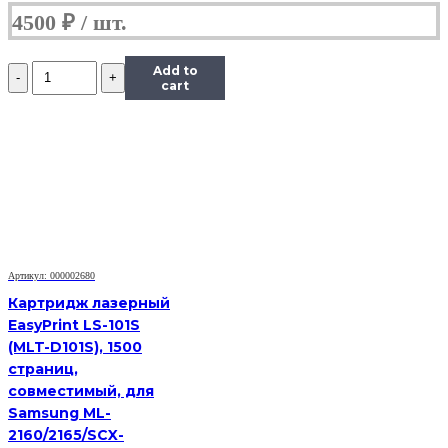
4500
₽
Количество
Add to
Картридж
cart
(HB-
013R00625)
для
Xerox
WC
3119,
3K
Артикул: 000002680
Картридж лазерный
EasyPrint LS-101S
(MLT-D101S), 1500
страниц,
совместимый, для
Samsung ML-
2160/2165/SCX-