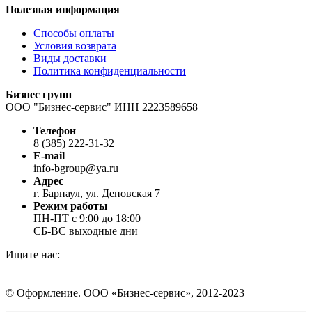
Полезная информация
Способы оплаты
Условия возврата
Виды доставки
Политика конфиденциальности
Бизнес групп
ООО "Бизнес-сервис" ИНН 2223589658
Телефон
8 (385) 222-31-32
E-mail
info-bgroup@ya.ru
Адрес
г. Барнаул, ул. Деповская 7
Режим работы
ПН-ПТ с 9:00 до 18:00
СБ-ВС выходные дни
Ищите нас:
Страница
Страница
Страница
Вконтакте
WhatsApp
Telegram
© Оформление. ООО «Бизнес-сервис», 2012-2023
открывается
открывается
открывается