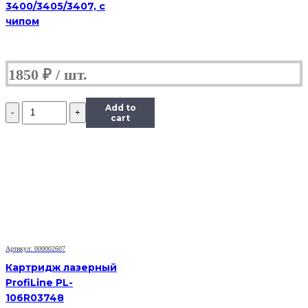
3400/3405/3407, с
чипом
1850
₽
Количество
Add to
Картридж
cart
(HB-
013R00625)
для
Xerox
WC
3119,
3K
Артикул: 000002607
Картридж лазерный
ProfiLine PL-
106R03748