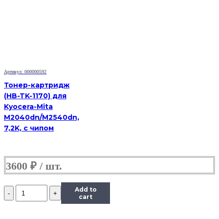
для
Xerox
WC
3119,
3K
Артикул: 000000592
Тонер-картридж
(HB-TK-1170) для
Kyocera-Mita
M2040dn/M2540dn,
7,2K, с чипом
3600
₽
Количество
Add to
Картридж
cart
(HB-
013R00625)