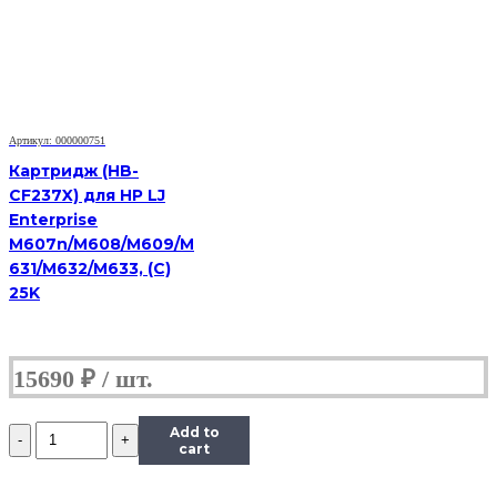
Xerox
WC
3119,
3K
Артикул: 000000751
Картридж (HB-
CF237X) для HP LJ
Enterprise
M607n/M608/M609/M
631/M632/M633, (С)
25K
15690
₽
Количество
Add to
Картридж
cart
(HB-
013R00625)