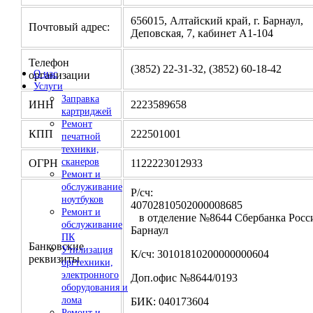
656015, Алтайский край, г. Барнаул,
Почтовый адрес:
Деповская, 7, кабинет А1-104
Телефон
(3852) 22-31-32, (3852) 60-18-42
О нас
организации
Услуги
Заправка
ИНН
2223589658
картриджей
Ремонт
КПП
222501001
печатной
техники,
сканеров
ОГРН
1122223012933
Ремонт и
обслуживание
Р/сч:
ноутбуков
4070281050200000
Ремонт и
в отделение №8644 Сбербанка Росси
обслуживание
Барнаул
ПК
Банковские
Утилизация
К/сч: 30101810200000000604
реквизиты
оргтехники,
электронного
Доп.офис №8644/0193
оборудования и
лома
БИК: 040173604
Ремонт и