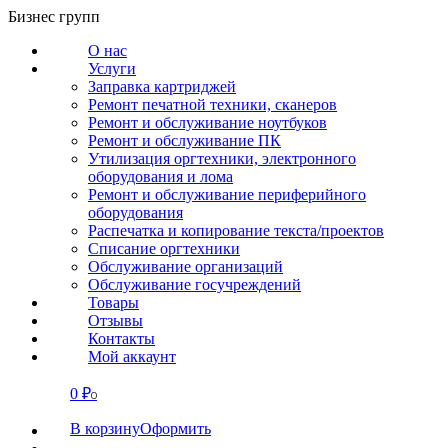
Перейти
Бизнес групп
к
О нас
содержанию
Услуги
Заправка картриджей
Ремонт печатной техники, сканеров
Ремонт и обслуживание ноутбуков
Ремонт и обслуживание ПК
Утилизация оргтехники, электронного
оборудования и лома
Ремонт и обслуживание периферийного
оборудования
Распечатка и копирование текста/проектов
Списание оргтехники
Обслуживание организаций
Обслуживание госучреждений
Товары
Отзывы
Контакты
Мой аккаунт
0
₽
СВЯЗАТЬСЯ
0
В корзину
Оформить
О нас