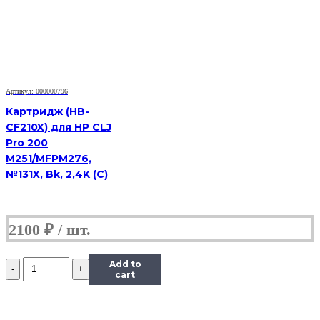
Xerox
WC
3119,
3K
Артикул: 000000796
Картридж (HB-
CF210X) для HP CLJ
Pro 200
M251/MFPM276,
№131X, Bk, 2,4K (С)
2100
₽
Количество
Add to
Картридж
cart
(HB-
013R00625)
для