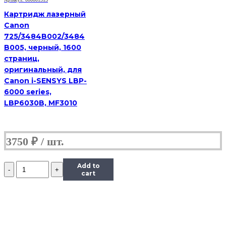
Картридж лазерный
Canon
725/3484B002/3484
B005, черный, 1600
страниц,
оригинальный, для
Canon i-SENSYS LBP-
6000 series,
LBP6030B, MF3010
3750
₽
Количество
Add to
Картридж
cart
(HB-
013R00625)
для
Xerox
WC