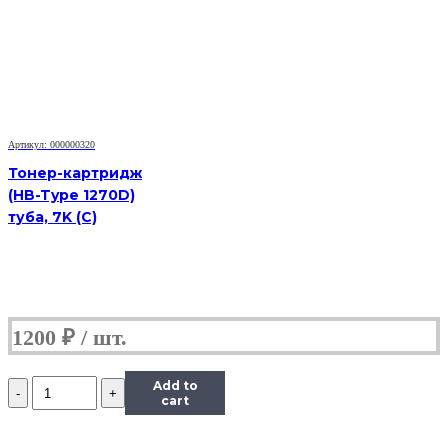
для
Xerox
WC
3119,
3K
Артикул: 000000320
Тонер-картридж
(HB-Type 1270D)
туба, 7K (С)
1200
₽
Количество
Add to
Картридж
cart
(HB-
013R00625)