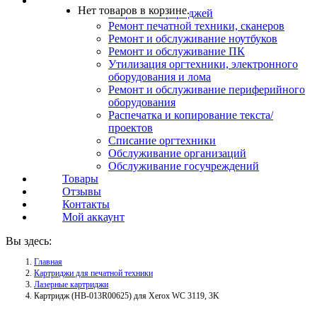
Услуги
Нет товаров в корзине.
Заправка картриджей
Ремонт печатной техники, сканеров
Ремонт и обслуживание ноутбуков
Ремонт и обслуживание ПК
Утилизация оргтехники, электронного
оборудования и лома
Ремонт и обслуживание периферийного
оборудования
Распечатка и копирование текста/
проектов
Списание оргтехники
Обслуживание организаций
Обслуживание госучреждений
Товары
Отзывы
Контакты
Мой аккаунт
Вы здесь:
Главная
Картриджи для печатной техники
Лазерные картриджи
Картридж (HB-013R00625) для Xerox WC 3119, 3K