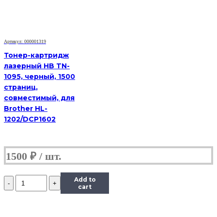
3119,
3K
Артикул: 000001319
Тонер-картридж
лазерный HB TN-
1095, черный, 1500
страниц,
совместимый, для
Brother HL-
1202/DCP1602
1500
₽
Количество
Add to
Картридж
cart
(HB-
013R00625)
для