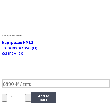
для
Xerox
WC
3119,
3K
Артикул: 000000132
Картридж HP LJ
1010/1020/3050 (O)
Q2612A, 2K
6990
₽
Количество
Add to
Картридж
cart
(HB-
013R00625)