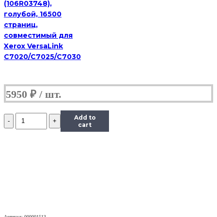
(106R03748),
голубой, 16500
страниц,
совместимый для
Xerox VersaLink
C7020/C7025/C7030
5950
₽
Количество
Add to
Картридж
cart
(HB-
013R00625)
для
Xerox
WC
3119,
3K
Артикул: 000001513