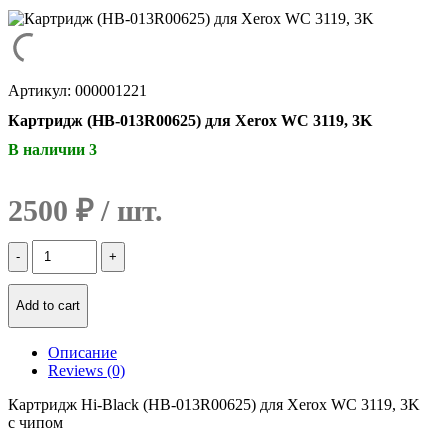
Артикул: 000001221
Картридж (HB-013R00625) для Xerox WC 3119, 3K
В наличии 3
2500
₽
Количество
Картридж
(HB-
013R00625)
Add to cart
для
Xerox
Описание
WC
Reviews (0)
3119,
3K
Картридж Hi-Black (HB-013R00625) для Xerox WC 3119, 3K
с чипом