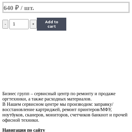
640
₽
Количество
Add to
Фотобумага
cart
Hi-
Image
Paper
глянцевая
двусторонняя,
A4,
220
г/
м2,
20
л.
Бизнес групп – сервисный центр по ремонту и продаже
оргтехники, а также расходных материалов.
В Нашем сервисном центре мы производим: заправку/
восстановление картриджей, ремонт принтеров/МФУ,
ноутбуков, сканеров, мониторов, счетчиков банкнот и прочей
офисной техники.
Навигация по сайту