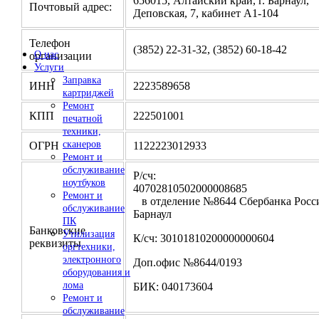
656015, Алтайский край, г. Барнаул,
Почтовый адрес:
Деповская, 7, кабинет А1-104
Телефон
(3852) 22-31-32, (3852) 60-18-42
О нас
организации
Услуги
Заправка
ИНН
2223589658
картриджей
Ремонт
КПП
222501001
печатной
техники,
сканеров
ОГРН
1122223012933
Ремонт и
обслуживание
Р/сч:
ноутбуков
4070281050200000
Ремонт и
в отделение №8644 Сбербанка Росси
обслуживание
Барнаул
ПК
Банковские
Утилизация
К/сч: 30101810200000000604
реквизиты
оргтехники,
электронного
Доп.офис №8644/0193
оборудования и
лома
БИК: 040173604
Ремонт и
обслуживание