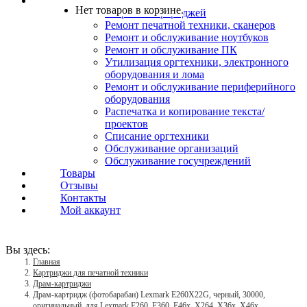
Услуги
Нет товаров в корзине.
Заправка картриджей
Ремонт печатной техники, сканеров
Ремонт и обслуживание ноутбуков
Ремонт и обслуживание ПК
Утилизация оргтехники, электронного
оборудования и лома
Ремонт и обслуживание периферийного
оборудования
Распечатка и копирование текста/
проектов
Списание оргтехники
Обслуживание организаций
Обслуживание госучреждений
Товары
Отзывы
Контакты
Мой аккаунт
Вы здесь:
Главная
Картриджи для печатной техники
Драм-картриджи
Драм-картридж (фотобарабан) Lexmark E260X22G, черный, 30000,
оригинальный, для Lexmark E260, E360, E46x, X264, X36x, X46x