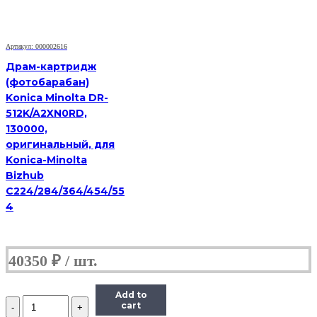
оригинальный,
для
Lexmark
E260,
Артикул: 000002616
E360,
Драм-картридж
E46x,
(фотобарабан)
X264,
Konica Minolta DR-
X36x,
X46x
512K/A2XN0RD,
130000,
оригинальный, для
Konica-Minolta
Bizhub
C224/284/364/454/55
4
40350
₽
Add to
Количество
cart
Драм-