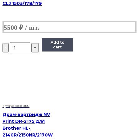
CLJ 150a/178/179
5500
₽
Add to
Количество
cart
Драм-
картридж
(фотобарабан)
Lexmark
E260X22G,
черный,
30000,
оригинальный,
для
Lexmark
E260,
Артикул: 000003137
E360,
Драм-картридж NV
E46x,
Print DR-2175 для
X264,
Brother HL-
X36x,
X46x
2140R/2150NR/2170W