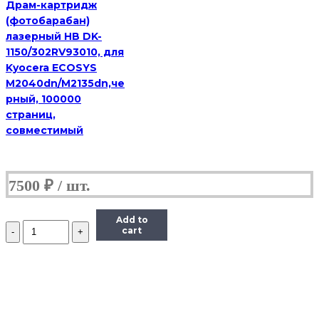
Драм-картридж
E46x,
(фотобарабан)
X264,
лазерный HB DK-
X36x,
X46x
1150/302RV93010, для
Kyocera ECOSYS
M2040dn/M2135dn,че
рный, 100000
страниц,
совместимый
7500
₽
Add to
Количество
cart
Драм-
картридж
(фотобарабан)
Lexmark
E260X22G,
черный,
30000,