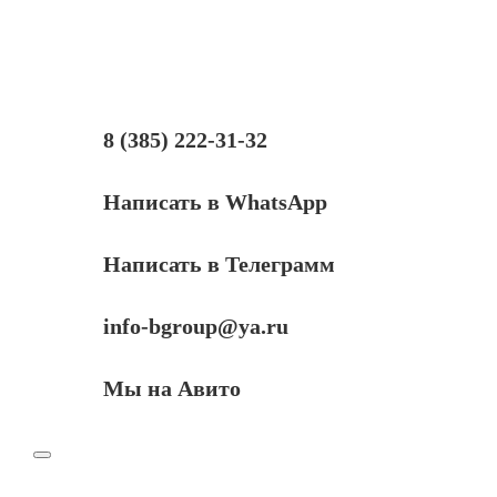
(фотобарабан)
Lexmark
E260X22G,
черный,
30000,
оригинальный,
для
8 (385) 222-31-32
Lexmark
E260,
E360,
Написать в WhatsApp
E46x,
X264,
X36x,
Написать в Телеграмм
X46x
info-bgroup@ya.ru
Мы на Авито