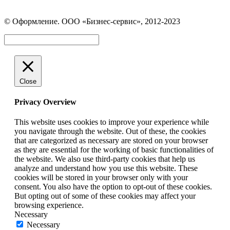
Страница
Страница
Страница
Вконтакте
WhatsApp
Telegram
© Оформление. ООО «Бизнес-сервис», 2012-2023
открывается
открывается
открывается
в
в
в
Вверх
новом
новом
новом
окне
окне
окне
Close
Privacy Overview
This website uses cookies to improve your experience while
you navigate through the website. Out of these, the cookies
that are categorized as necessary are stored on your browser
as they are essential for the working of basic functionalities of
the website. We also use third-party cookies that help us
analyze and understand how you use this website. These
cookies will be stored in your browser only with your
consent. You also have the option to opt-out of these cookies.
But opting out of some of these cookies may affect your
browsing experience.
Necessary
Necessary