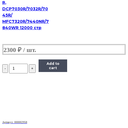
R,
DCP7030R/7032R/70
45R/
MFC7320R/7440NR/7
840WR 12000 стр
2300
₽
Add to
Количество
cart
Драм-
картридж
(фотобарабан)
Lexmark
E260X22G,
черный,
30000,
оригинальный,
для
Lexmark
E260,
Артикул: 000002958
E360,