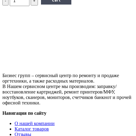
cart
Драм-
картридж
(фотобарабан)
Lexmark
E260X22G,
черный,
30000,
оригинальный,
для
Lexmark
E260,
E360,
E46x,
X264,
Бизнес групп – сервисный центр по ремонту и продаже
X36x,
оргтехники, а также расходных материалов.
X46x
В Нашем сервисном центре мы производим: заправку/
восстановление картриджей, ремонт принтеров/МФУ,
ноутбуков, сканеров, мониторов, счетчиков банкнот и прочей
офисной техники.
Навигация по сайту
О нашей компании
Каталог товаров
Отзывы