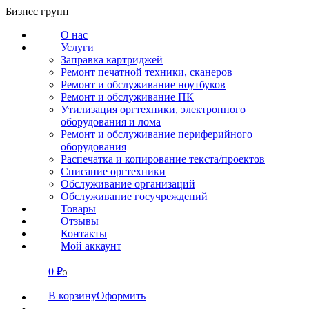
Перейти
Бизнес групп
к
О нас
содержанию
Услуги
Заправка картриджей
Ремонт печатной техники, сканеров
Ремонт и обслуживание ноутбуков
Ремонт и обслуживание ПК
Утилизация оргтехники, электронного
оборудования и лома
Ремонт и обслуживание периферийного
оборудования
Распечатка и копирование текста/проектов
Списание оргтехники
Обслуживание организаций
Обслуживание госучреждений
Товары
Отзывы
Контакты
Мой аккаунт
0
₽
СВЯЗАТЬСЯ
0
В корзину
Оформить
О нас