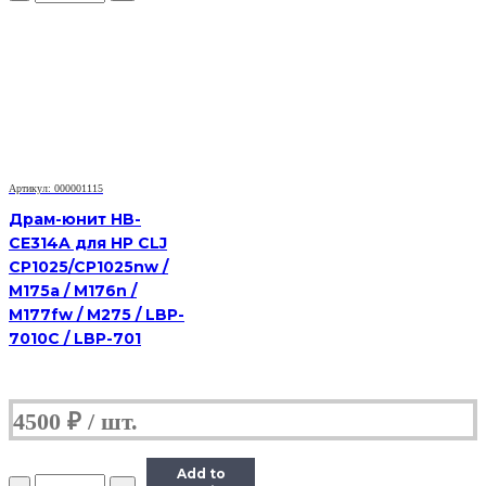
картридж
(фотобарабан)
Lexmark
E260X22G,
черный,
30000,
оригинальный,
для
Lexmark
E260,
Артикул: 000001115
E360,
Драм-юнит HB-
E46x,
CE314A для HP CLJ
X264,
CP1025/CP1025nw /
X36x,
X46x
M175a / M176n /
M177fw / M275 / LBP-
7010C / LBP-701
4500
₽
Add to
Количество