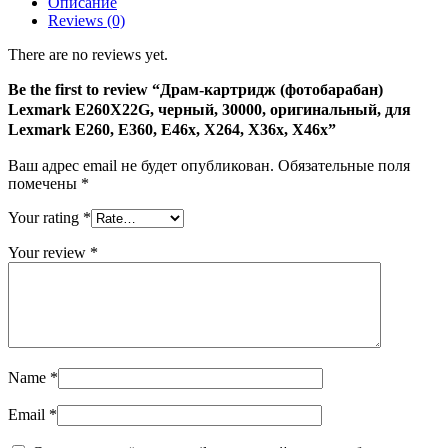
Описание
(фотобарабан)
Reviews (0)
Lexmark
E260X22G,
There are no reviews yet.
черный,
30000,
Be the first to review “Драм-картридж (фотобарабан)
оригинальный,
Lexmark E260X22G, черный, 30000, оригинальный, для
для
Lexmark E260, E360, E46x, X264, X36x, X46x”
Lexmark
E260,
Ваш адрес email не будет опубликован.
Обязательные поля
E360,
помечены
*
E46x,
X264,
Your rating
*
X36x,
X46x
Your review
*
Name
*
Email
*