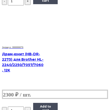
cart
Драм-
картридж
(фотобарабан)
Lexmark
E260X22G,
черный,
30000,
оригинальный,
для
Lexmark
E260,
Артикул: 000000076
E360,
Драм-юнит (HB-DR-
E46x,
2275) для Brother HL-
X264,
2240/2250/7057/7060
X36x,
X46x
, 12K
2300
₽
Add to
Количество