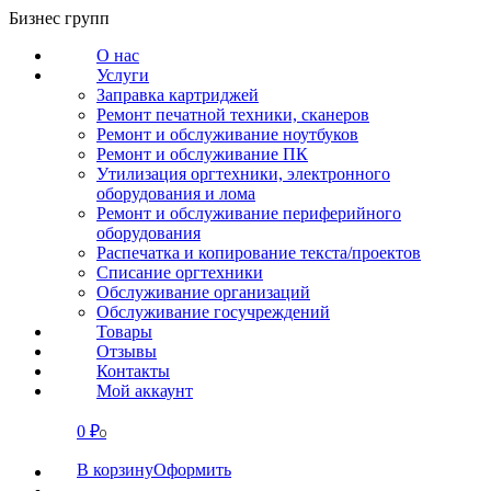
Перейти
Бизнес групп
к
О нас
содержанию
Услуги
Заправка картриджей
Ремонт печатной техники, сканеров
Ремонт и обслуживание ноутбуков
Ремонт и обслуживание ПК
Утилизация оргтехники, электронного
оборудования и лома
Ремонт и обслуживание периферийного
оборудования
Распечатка и копирование текста/проектов
Списание оргтехники
Обслуживание организаций
Обслуживание госучреждений
Товары
Отзывы
Контакты
Мой аккаунт
0
₽
СВЯЗАТЬСЯ
0
В корзину
Оформить
О нас