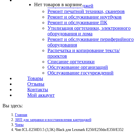
Услуги
Нет товаров в корзине.
Заправка картриджей
Ремонт печатной техники, сканеров
Ремонт и обслуживание ноутбуков
Ремонт и обслуживание ПК
Утилизация оргтехники, электронного
оборудования и лома
Ремонт и обслуживание периферийного
оборудования
Распечатка и копирование текста/
проектов
Списание оргтехники
Обслуживание организаций
Обслуживание госучреждений
Товары
Отзывы
Контакты
Мой аккаунт
Вы здесь:
Главная
ЗИП для заправки и восстановления картриджей
Чипы
Чип ICL-E250D3.5 (3,5K) Black для Lexmark E250/E250dn/E350/E352