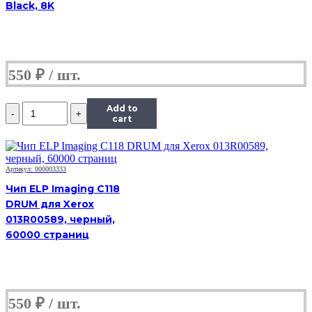
Black, 8K
550
₽
Количество
Add to
Чип
cart
ICL-
E250D3.5
(3,5K)
Black
Артикул: 000003333
для
Чип ELP Imaging C118
Lexmark
DRUM для Xerox
E250/E250dn/E350/E352
013R00589, черный,
60000 страниц
550
₽