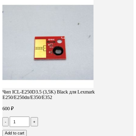
Чип ICL-E250D3.5 (3,5K) Black для Lexmark
E250/E250dn/E350/E352
600
₽
Количество
Чип
ICL-
Add to cart
E250D3.5