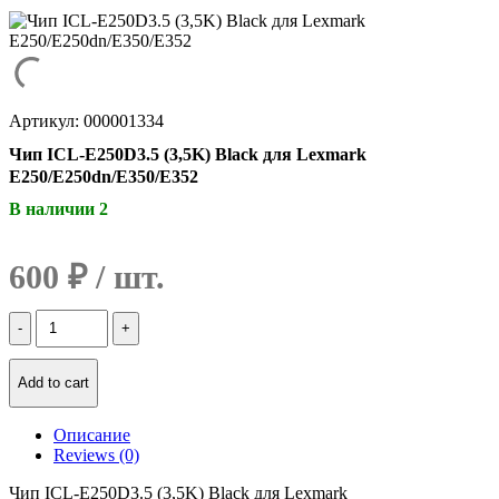
Артикул: 000001334
Чип ICL-E250D3.5 (3,5K) Black для Lexmark
E250/E250dn/E350/E352
В наличии 2
600
₽
Количество
Чип
ICL-
E250D3.5
Add to cart
(3,5K)
Black
Описание
для
Reviews (0)
Lexmark
E250/E250dn/E350/E352
Чип ICL-E250D3.5 (3,5K) Black для Lexmark