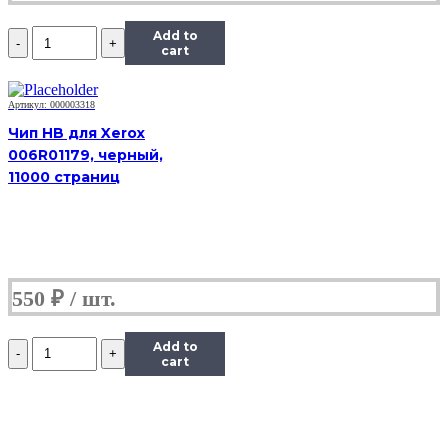
Количество
Add to
Чип
cart
ICL-
E250D3.5
(3,5K)
Артикул: 000003318
Black
Чип HB для Xerox
для
006R01179, черный,
Lexmark
11000 страниц
E250/E250dn/E350/E352
550
₽
Количество
Add to
Чип
cart
ICL-
E250D3.5
(3,5K)
Black