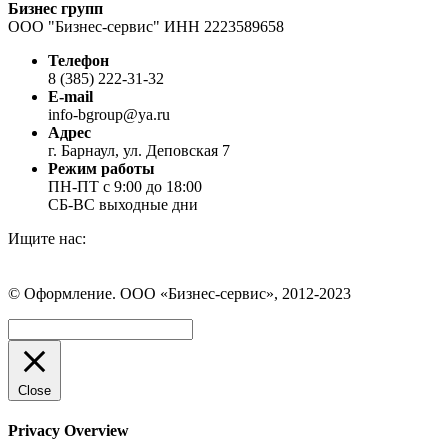
Бизнес групп
ООО "Бизнес-сервис" ИНН 2223589658
Телефон
8 (385) 222-31-32
E-mail
info-bgroup@ya.ru
Адрес
г. Барнаул, ул. Деповская 7
Режим работы
ПН-ПТ с 9:00 до 18:00
СБ-ВС выходные дни
Ищите нас:
Страница
Страница
Страница
Вконтакте
WhatsApp
Telegram
© Оформление. ООО «Бизнес-сервис», 2012-2023
открывается
открывается
открывается
в
в
в
Вверх
новом
новом
новом
окне
окне
окне
Close
Privacy Overview