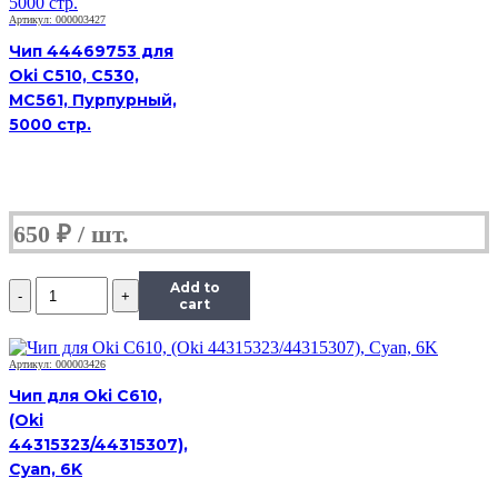
(3,5K)
Black
Артикул: 000003427
для
Чип 44469753 для
Lexmark
Oki C510, C530,
E250/E250dn/E350/E352
MC561, Пурпурный,
5000 стр.
650
₽
Количество
Add to
Чип
cart
ICL-
E250D3.5
(3,5K)
Артикул: 000003426
Black
Чип для Oki C610,
для
(Oki
Lexmark
44315323/44315307),
E250/E250dn/E350/E352
Cyan, 6K