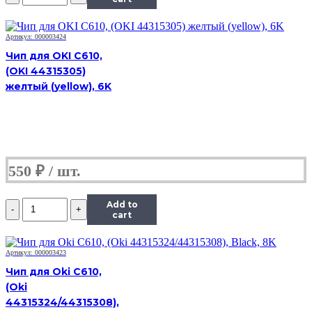
ICL-
E250D3.5
(3,5K)
Артикул: 000003424
Black
Чип для OKI C610,
для
(OKI 44315305)
Lexmark
желтый (yellow), 6K
E250/E250dn/E350/E352
550
₽
Количество
Add to
Чип
cart
ICL-
E250D3.5
(3,5K)
Артикул: 000003423
Black
Чип для Oki C610,
для
(Oki
Lexmark
44315324/44315308),
E250/E250dn/E350/E352