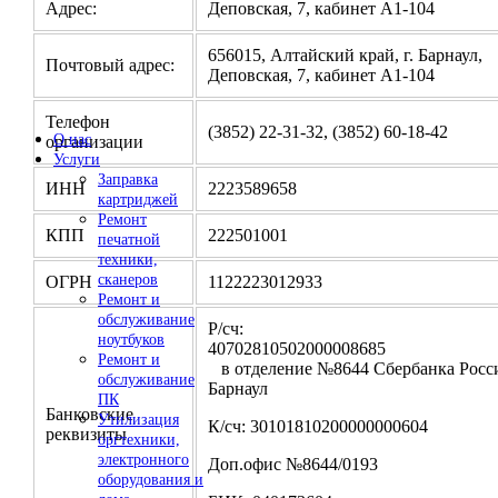
Адрес:
Деповская, 7, кабинет А1-104
656015, Алтайский край, г. Барнаул,
Почтовый адрес:
Деповская, 7, кабинет А1-104
Телефон
(3852) 22-31-32, (3852) 60-18-42
О нас
организации
Услуги
Заправка
ИНН
2223589658
картриджей
Ремонт
КПП
222501001
печатной
техники,
сканеров
ОГРН
1122223012933
Ремонт и
обслуживание
Р/сч:
ноутбуков
4070281050200000
Ремонт и
в отделение №8644 Сбербанка Росси
обслуживание
Барнаул
ПК
Банковские
Утилизация
К/сч: 30101810200000000604
реквизиты
оргтехники,
электронного
Доп.офис №8644/0193
оборудования и