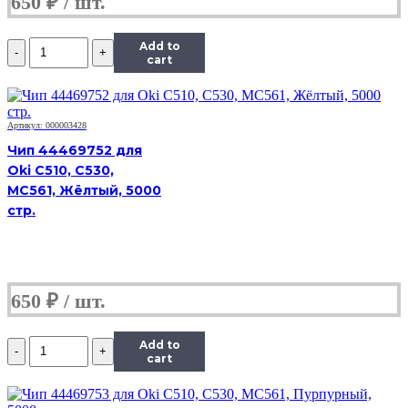
650
₽
Количество
Add to
Чип
cart
ICL-
E250D3.5
(3,5K)
Black
Артикул: 000003428
для
Чип 44469752 для
Lexmark
Oki C510, C530,
E250/E250dn/E350/E352
MC561, Жёлтый, 5000
стр.
650
₽
Количество
Add to
Чип
cart
ICL-
E250D3.5