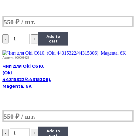
550
₽
Количество
Add to
Чип
cart
ICL-
E250D3.5
(3,5K)
Артикул: 000003425
Black
Чип для Oki C610,
для
(Oki
Lexmark
44315322/44315306),
E250/E250dn/E350/E352
Magenta, 6K
550
₽
Количество
Add to
Чип
cart