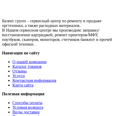
картриджу
Xerox
WC
5019/5021/5022/5024
Бизнес групп – сервисный центр по ремонту и продаже
(013R00670),
оргтехники, а также расходных материалов.
Drum,
В Нашем сервисном центре мы производим: заправку/
Bk,
восстановление картриджей, ремонт принтеров/МФУ,
80K
ноутбуков, сканеров, мониторов, счетчиков банкнот и прочей
офисной техники.
Навигация по сайту
О нашей компании
Каталог товаров
Отзывы
Услуги
Контактная информация
Карта сайта
Полезная информация
Способы оплаты
Условия возврата
Виды доставки