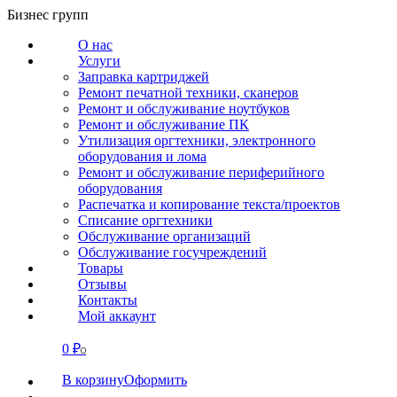
Перейти
Бизнес групп
к
О нас
содержанию
Услуги
Заправка картриджей
Ремонт печатной техники, сканеров
Ремонт и обслуживание ноутбуков
Ремонт и обслуживание ПК
Утилизация оргтехники, электронного
оборудования и лома
Ремонт и обслуживание периферийного
оборудования
Распечатка и копирование текста/проектов
Списание оргтехники
Обслуживание организаций
Обслуживание госучреждений
Товары
Отзывы
Контакты
Мой аккаунт
0
₽
СВЯЗАТЬСЯ
0
В корзину
Оформить
О нас