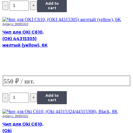
Количество
Add to
Чип
cart
Hi-
Black
к
Артикул: 000003424
картриджу
Чип для OKI C610,
Xerox
(OKI 44315305)
WC
желтый (yellow), 6K
5019/5021/5022/5024
(013R00670),
Drum,
Bk,
80K
550
₽
Количество
Add to
Чип
cart
Hi-
Black
к
Артикул: 000003423
картриджу
Чип для Oki C610,
Xerox
(Oki
WC