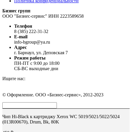
Политика конфиденциальности
Бизнес групп
ООО "Бизнес-сервис" ИНН 2223589658
Телефон
8 (385) 222-31-32
E-mail
info-bgroup@ya.ru
Адрес
г. Барнаул, ул. Деповская 7
Режим работы
ПН-ПТ с 9:00 до 18:00
СБ-ВС выходные дни
Ищите нас:
Страница
Страница
Страница
Вконтакте
WhatsApp
Telegram
© Оформление. ООО «Бизнес-сервис», 2012-2023
открывается
открывается
открывается
в
в
в
Вверх
новом
новом
новом
окне
окне
окне
Чип Hi-Black к картриджу Xerox WC 5019/5021/5022/5024
(013R00670), Drum, Bk, 80K