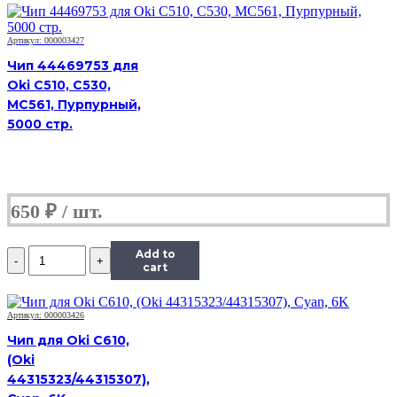
Black
к
картриджу
Артикул: 000003427
Xerox
Чип 44469753 для
WC
Oki C510, C530,
5019/5021/5022/5024
MC561, Пурпурный,
(013R00670),
Drum,
5000 стр.
Bk,
80K
650
₽
Количество
Add to
Чип
cart
Hi-
Black
к
Артикул: 000003426
картриджу
Чип для Oki C610,
Xerox
(Oki
WC
44315323/44315307),
5019/5021/5022/5024
(013R00670),