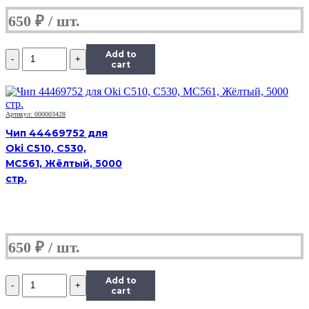
650
₽
Количество
Add to
Чип
cart
Hi-
Black
к
картриджу
Артикул: 000003428
Xerox
Чип 44469752 для
WC
Oki C510, C530,
5019/5021/5022/5024
MC561, Жёлтый, 5000
(013R00670),
Drum,
стр.
Bk,
80K
650
₽
Количество
Add to
Чип
cart
Hi-