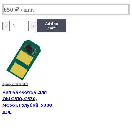
650
₽
Количество
Add to
Чип
cart
Hi-
Black
к
картриджу
Xerox
WC
5019/5021/5022/5024
(013R00670),
Drum,
Bk,
Артикул: 000003429
80K
Чип 44469754 для
Oki C510, C530,
MC561, Голубой, 5000
стр.