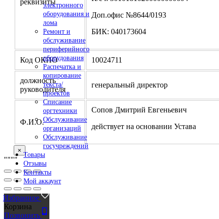
реквизиты
электронного
оборудования и
Доп.офис №8644/0193
лома
БИК: 040173604
Ремонт и
обслуживание
периферийного
оборудования
Код ОКПО
10024711
Распечатка и
копирование
должность
генеральный директор
текста/
руководителя
проектов
Списание
Сопов Дмитрий Евгеньевич
оргтехники
Обслуживание
Ф.И.О.
действует на основании Устава
организаций
Обслуживание
госучреждений
×
Товары
"
""
"
Отзывы
Контакты
Мой аккаунт