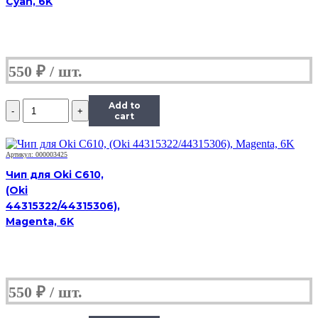
Cyan, 6K
Drum,
Bk,
80K
550
₽
Количество
Add to
Чип
cart
Hi-
Black
к
Артикул: 000003425
картриджу
Чип для Oki C610,
Xerox
(Oki
WC
44315322/44315306),
5019/5021/5022/5024
(013R00670),
Magenta, 6K
Drum,
Bk,
80K
550
₽