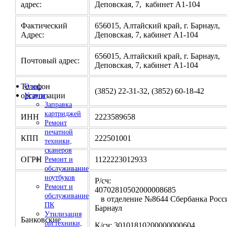
адрес:
Деповская, 7, кабинет А1-104
Фактический
656015, Алтайский край, г. Барнаул,
Адрес:
Деповская, 7, кабинет А1-104
656015, Алтайский край, г. Барнаул,
Почтовый адрес:
Деповская, 7, кабинет А1-104
Телефон
О нас
(3852) 22-31-32, (3852) 60-18-42
организации
Услуги
Заправка
картриджей
ИНН
2223589658
Ремонт
печатной
КПП
222501001
техники,
сканеров
ОГРН
1122223012933
Ремонт и
обслуживание
ноутбуков
Р/сч:
Ремонт и
4070281050200000
обслуживание
в отделение №8644 Сбербанка Росси
ПК
Барнаул
Утилизация
Банковские
оргтехники,
К/сч: 30101810200000000604