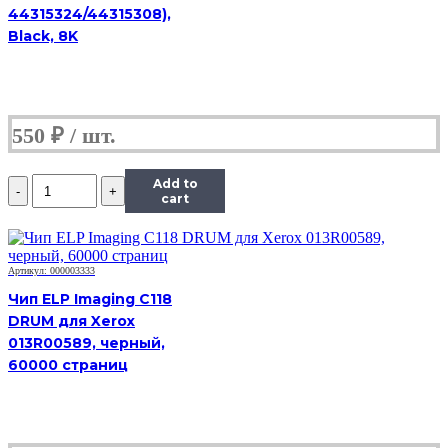
44315324/44315308),
5019/5021/5022/5024
(013R00670),
Black, 8K
Drum,
Bk,
80K
550
₽
Количество
Add to
Чип
cart
Hi-
Black
к
картриджу
Артикул: 000003333
Xerox
Чип ELP Imaging C118
WC
DRUM для Xerox
5019/5021/5022/5024
013R00589, черный,
(013R00670),
Drum,
60000 страниц
Bk,
80K