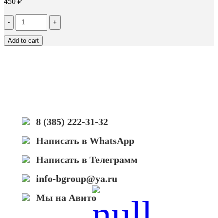
450
₽
Количество
Чип
Hi-
Add to cart
Black
к
картриджу
Xerox
WC
5019/5021/5022/5024
(013R00670),
Drum,
Bk,
8 (385) 222-31-32
80K
Написать в WhatsApp
Написать в Телеграмм
info-bgroup@ya.ru
Мы на Авито