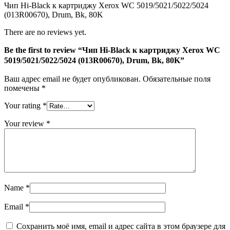
Чип Hi-Black к картриджу Xerox WC 5019/5021/5022/5024
(013R00670),
(013R00670), Drum, Bk, 80K
Drum,
Bk,
There are no reviews yet.
80K
Be the first to review “Чип Hi-Black к картриджу Xerox WC
5019/5021/5022/5024 (013R00670), Drum, Bk, 80K”
Ваш адрес email не будет опубликован.
Обязательные поля
помечены
*
Your rating
*
Your review
*
Name
*
Email
*
Сохранить моё имя, email и адрес сайта в этом браузере для