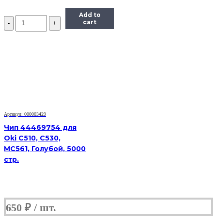
Add to
Количество
cart
Чип
Hi-
Black
к
картриджу
Xerox
Phaser
6280
(106R01395),
Bk,
7K
Артикул: 000003429
Чип 44469754 для
Oki C510, C530,
MC561, Голубой, 5000
стр.
650
₽