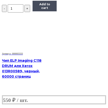
Add to
Количество
cart
Чип
Hi-
Black
к
картриджу
Xerox
Phaser
6280
(106R01395),
Bk,
7K
Артикул: 000003333
Чип ELP Imaging C118
DRUM для Xerox
013R00589, черный,
60000 страниц
550
₽