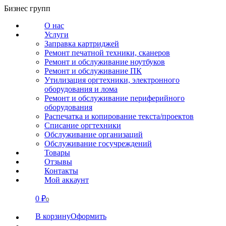
Перейти
Бизнес групп
к
О нас
содержанию
Услуги
Заправка картриджей
Ремонт печатной техники, сканеров
Ремонт и обслуживание ноутбуков
Ремонт и обслуживание ПК
Утилизация оргтехники, электронного
оборудования и лома
Ремонт и обслуживание периферийного
оборудования
Распечатка и копирование текста/проектов
Списание оргтехники
Обслуживание организаций
Обслуживание госучреждений
Товары
Отзывы
Контакты
Мой аккаунт
0
₽
СВЯЗАТЬСЯ
0
В корзину
Оформить
О нас