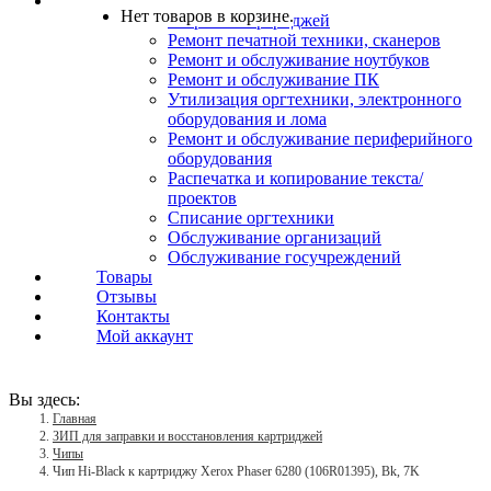
Услуги
Нет товаров в корзине.
Заправка картриджей
Ремонт печатной техники, сканеров
Ремонт и обслуживание ноутбуков
Ремонт и обслуживание ПК
Утилизация оргтехники, электронного
оборудования и лома
Ремонт и обслуживание периферийного
оборудования
Распечатка и копирование текста/
проектов
Списание оргтехники
Обслуживание организаций
Обслуживание госучреждений
Товары
Отзывы
Контакты
Мой аккаунт
Вы здесь:
Главная
ЗИП для заправки и восстановления картриджей
Чипы
Чип Hi-Black к картриджу Xerox Phaser 6280 (106R01395), Bk, 7K