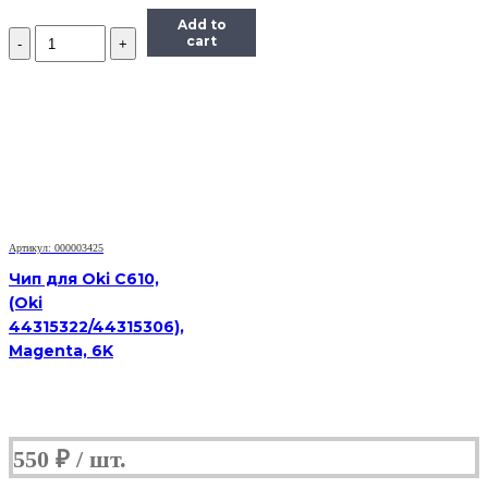
Add to
Количество
cart
Чип
Hi-
Black
к
картриджу
Xerox
Phaser
6280
(106R01395),
Bk,
7K
Артикул: 000003425
Чип для Oki C610,
(Oki
44315322/44315306),
Magenta, 6K
550
₽