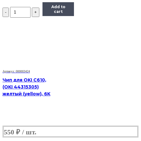
Add to
Количество
cart
Чип
Hi-
Black
к
картриджу
Xerox
Phaser
6280
(106R01395),
Bk,
7K
Артикул: 000003424
Чип для OKI C610,
(OKI 44315305)
желтый (yellow), 6K
550
₽