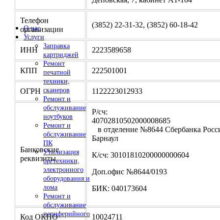
Телефон
(3852) 22-31-32, (3852) 60-18-42
О нас
организации
Услуги
Заправка
ИНН
2223589658
картриджей
Ремонт
КПП
222501001
печатной
техники,
сканеров
ОГРН
1122223012933
Ремонт и
обслуживание
Р/сч:
ноутбуков
4070281050200000
Ремонт и
в отделение №8644 Сбербанка Росси
обслуживание
Барнаул
ПК
Банковские
Утилизация
К/сч: 30101810200000000604
реквизиты
оргтехники,
электронного
Доп.офис №8644/0193
оборудования и
лома
БИК: 040173604
Ремонт и
обслуживание
периферийного
Код ОКПО
10024711