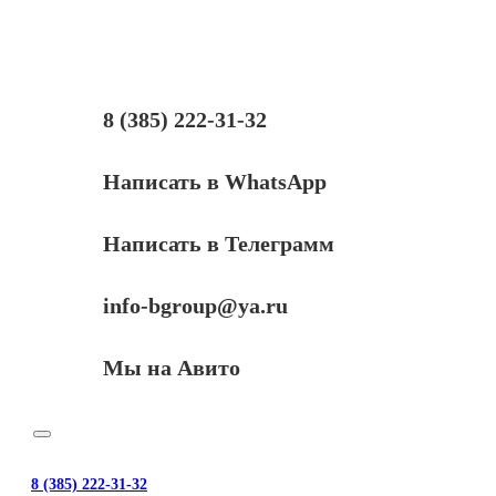
к
картриджу
Xerox
Phaser
6280
(106R01395),
8 (385) 222-31-32
Bk,
7K
Написать в WhatsApp
Написать в Телеграмм
info-bgroup@ya.ru
Мы на Авито
8 (385) 222-31-32