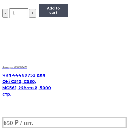
Add to
Количество
cart
Чип
Hi-
Black
к
картриджу
Xerox
Phaser
6280
(106R01395),
Bk,
7K
Артикул: 000003428
Чип 44469752 для
Oki C510, C530,
MC561, Жёлтый, 5000
стр.
650
₽