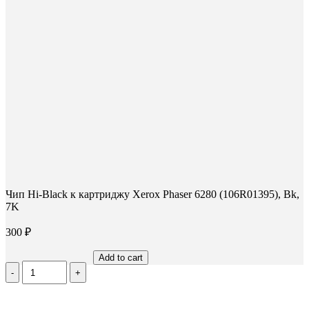
Чип Hi-Black к картриджу Xerox Phaser 6280 (106R01395), Bk,
7K
300
₽
Add to cart
Количество
Чип
Hi-
Black