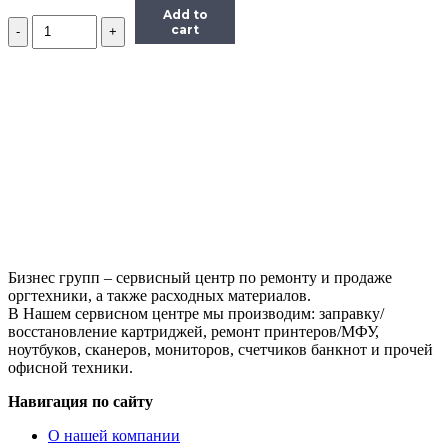
Add to
Количество
cart
Чип
Hi-
Black
к
картриджу
Xerox
Phaser
6280
(106R01395),
Bk,
7K
Бизнес групп – сервисный центр по ремонту и продаже
оргтехники, а также расходных материалов.
В Нашем сервисном центре мы производим: заправку/
восстановление картриджей, ремонт принтеров/МФУ,
ноутбуков, сканеров, мониторов, счетчиков банкнот и прочей
офисной техники.
Навигация по сайту
О нашей компании