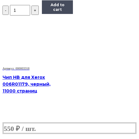
Add to
Количество
cart
Чип
Hi-
Black
к
картриджу
Xerox
Phaser
6280
(106R01395),
Bk,
7K
Артикул: 000003318
Чип HB для Xerox
006R01179, черный,
11000 страниц
550
₽