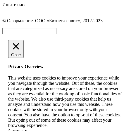
Ищите нас:
Страница
Страница
Страница
Вконтакте
WhatsApp
Telegram
© Оформление. ООО «Бизнес-сервис», 2012-2023
открывается
открывается
открывается
в
в
в
Вверх
новом
новом
новом
окне
окне
окне
Close
Privacy Overview
This website uses cookies to improve your experience while
you navigate through the website. Out of these, the cookies
that are categorized as necessary are stored on your browser
as they are essential for the working of basic functionalities of
the website. We also use third-party cookies that help us
analyze and understand how you use this website. These
cookies will be stored in your browser only with your
consent. You also have the option to opt-out of these cookies.
But opting out of some of these cookies may affect your
browsing experience.
Necessary