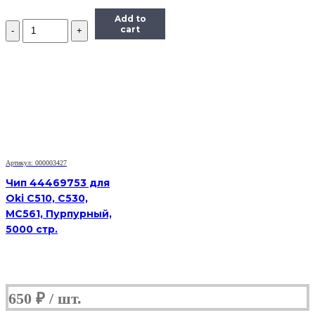
Add to
Количество
cart
Чип
Hi-
Black
к
картриджу
Xerox
Phaser
6280
(106R01395),
Bk,
7K
Артикул: 000003427
Чип 44469753 для
Oki C510, C530,
MC561, Пурпурный,
5000 стр.
650
₽