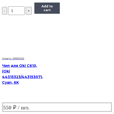
Add to
Количество
cart
Чип
Hi-
Black
к
картриджу
Xerox
Phaser
6280
(106R01395),
Bk,
7K
Артикул: 000003426
Чип для Oki C610,
(Oki
44315323/44315307),
Cyan, 6K
550
₽