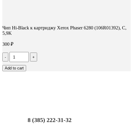
Чип Hi-Black к картриджу Xerox Phaser 6280 (106R01392), C,
5,9K
300
₽
Количество
Чип
Hi-
Add to cart
Black
к
картриджу
Xerox
Phaser
6280
(106R01392),
C,
5,9K
8 (385) 222-31-32