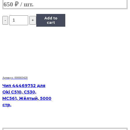
650
₽
Количество
Add to
Чип
cart
Hi-
Black
к
картриджу
Xerox
Phaser
6280
(106R01392),
C,
5,9K
Артикул: 000003428
Чип 44469752 для
Oki C510, C530,
MC561, Жёлтый, 5000
стр.