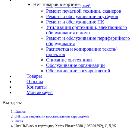
Услуги
Нет товаров в корзине.
Заправка картриджей
Ремонт печатной техники, сканеров
Ремонт и обслуживание ноутбуков
Ремонт и обслуживание ПК
Утилизация оргтехники, электронного
оборудования и лома
Ремонт и обслуживание периферийного
оборудования
Распечатка и копирование текста/
проектов
Списание оргтехники
Обслуживание организаций
Обслуживание госучреждений
Товары
Отзывы
Контакты
Мой аккаунт
Вы здесь:
Главная
ЗИП для заправки и восстановления картриджей
Чипы
Чип Hi-Black к картриджу Xerox Phaser 6280 (106R01392), C, 5,9K