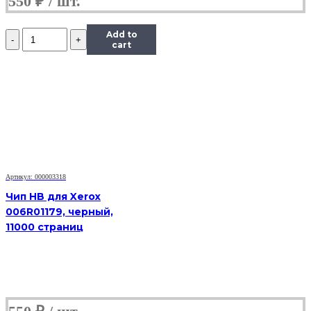
550
₽
Количество
Add to
Чип
cart
Hi-
Black
к
картриджу
Xerox
Phaser
6280
(106R01392),
C,
5,9K
Артикул: 000003318
Чип HB для Xerox
006R01179, черный,
11000 страниц