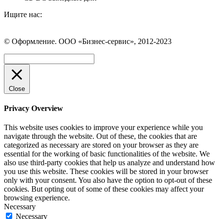
Ищите нас:
Страница
Страница
Страница
Вконтакте
WhatsApp
Telegram
© Оформление. ООО «Бизнес-сервис», 2012-2023
открывается
открывается
открывается
в
в
в
Вверх
новом
новом
новом
окне
окне
окне
Close
Privacy Overview
This website uses cookies to improve your experience while you
navigate through the website. Out of these, the cookies that are
categorized as necessary are stored on your browser as they are
essential for the working of basic functionalities of the website. We
also use third-party cookies that help us analyze and understand how
you use this website. These cookies will be stored in your browser
only with your consent. You also have the option to opt-out of these
cookies. But opting out of some of these cookies may affect your
browsing experience.
Necessary
Necessary