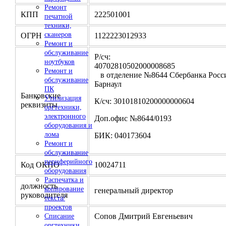
Ремонт
КПП
222501001
печатной
техники,
сканеров
ОГРН
1122223012933
Ремонт и
обслуживание
Р/сч:
ноутбуков
4070281050200000
Ремонт и
в отделение №8644 Сбербанка Росси
обслуживание
Барнаул
ПК
Банковские
Утилизация
К/сч: 30101810200000000604
реквизиты
оргтехники,
электронного
Доп.офис №8644/0193
оборудования и
лома
БИК: 040173604
Ремонт и
обслуживание
периферийного
Код ОКПО
10024711
оборудования
Распечатка и
должность
копирование
генеральный директор
руководителя
текста/
проектов
Сопов Дмитрий Евгеньевич
Списание
оргтехники