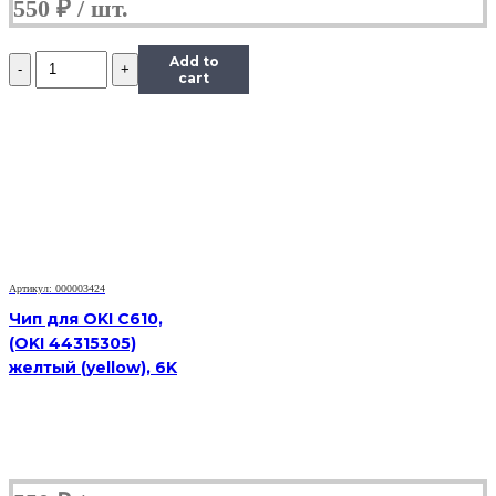
550
₽
Количество
Add to
Чип
cart
Hi-
Black
к
картриджу
Xerox
Phaser
6280
(106R01392),
C,
5,9K
Артикул: 000003424
Чип для OKI C610,
(OKI 44315305)
желтый (yellow), 6K