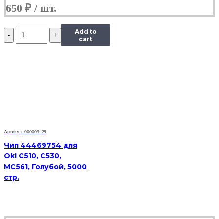
650
₽
Количество
Add to
Чип
cart
Hi-
Black
к
картриджу
Xerox
Phaser
6280
(106R01392),
C,
5,9K
Артикул: 000003429
Чип 44469754 для
Oki C510, C530,
MC561, Голубой, 5000
стр.