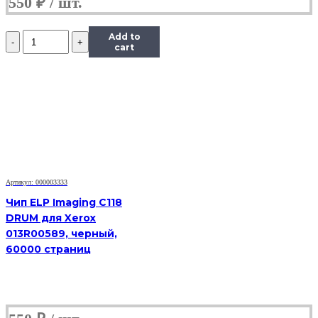
550
₽
Количество
Add to
Чип
cart
Hi-
Black
к
картриджу
Xerox
Phaser
6280
(106R01392),
C,
5,9K
Артикул: 000003333
Чип ELP Imaging C118
DRUM для Xerox
013R00589, черный,
60000 страниц