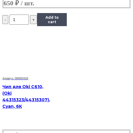
650
₽
Количество
Add to
Чип
cart
Hi-
Black
к
картриджу
Xerox
Phaser
6280
(106R01392),
C,
5,9K
Артикул: 000003426
Чип для Oki C610,
(Oki
44315323/44315307),
Cyan, 6K