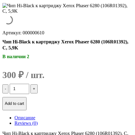
Артикул: 000000610
Чип Hi-Black к картриджу Xerox Phaser 6280 (106R01392),
C, 5,9K
В наличии 2
300
₽
Количество
Чип
Hi-
Black
Add to cart
к
картриджу
Описание
Xerox
Reviews (0)
Phaser
6280
Чип Hi-Black к картриджу Xerox Phaser 6280 (106R01392), C,
(106R01392),