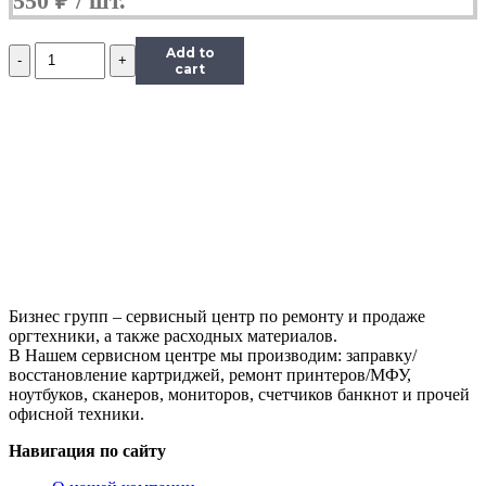
550
₽
Количество
Add to
Чип
cart
Hi-
Black
к
картриджу
Xerox
Phaser
6280
(106R01392),
C,
5,9K
Бизнес групп – сервисный центр по ремонту и продаже
оргтехники, а также расходных материалов.
В Нашем сервисном центре мы производим: заправку/
восстановление картриджей, ремонт принтеров/МФУ,
ноутбуков, сканеров, мониторов, счетчиков банкнот и прочей
офисной техники.
Навигация по сайту