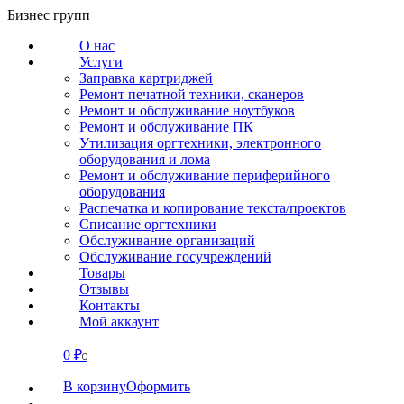
Перейти
Бизнес групп
к
О нас
содержанию
Услуги
Заправка картриджей
Ремонт печатной техники, сканеров
Ремонт и обслуживание ноутбуков
Ремонт и обслуживание ПК
Утилизация оргтехники, электронного
оборудования и лома
Ремонт и обслуживание периферийного
оборудования
Распечатка и копирование текста/проектов
Списание оргтехники
Обслуживание организаций
Обслуживание госучреждений
Товары
Отзывы
Контакты
Мой аккаунт
0
₽
СВЯЗАТЬСЯ
0
В корзину
Оформить
О нас