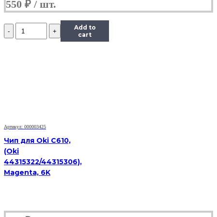
550
₽
Количество
Add to
Чип
cart
Hi-
Black
к
картриджу
Xerox
Phaser
6280
(106R01392),
C,
5,9K
Артикул: 000003425
Чип для Oki C610,
(Oki
44315322/44315306),
Magenta, 6K