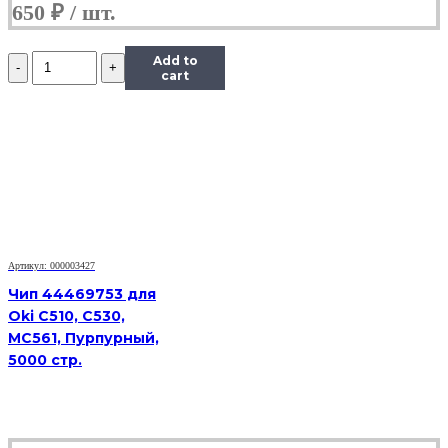
650
₽
Количество
Add to
Чип
cart
Hi-
Black
к
картриджу
Xerox
Phaser
6280
(106R01392),
C,
5,9K
Артикул: 000003427
Чип 44469753 для
Oki C510, C530,
MC561, Пурпурный,
5000 стр.