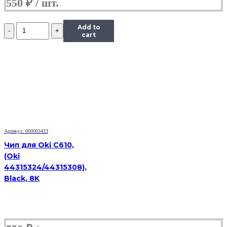
550
₽
Количество
Add to
Чип
cart
Hi-
Black
к
картриджу
Xerox
Phaser
6280
(106R01392),
C,
5,9K
Артикул: 000003423
Чип для Oki C610,
(Oki
44315324/44315308),
Black, 8K