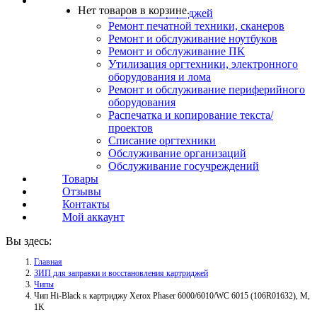
Услуги
Нет товаров в корзине.
Заправка картриджей
Ремонт печатной техники, сканеров
Ремонт и обслуживание ноутбуков
Ремонт и обслуживание ПК
Утилизация оргтехники, электронного
оборудования и лома
Ремонт и обслуживание периферийного
оборудования
Распечатка и копирование текста/
проектов
Списание оргтехники
Обслуживание организаций
Обслуживание госучреждений
Товары
Отзывы
Контакты
Мой аккаунт
Вы здесь:
Главная
ЗИП для заправки и восстановления картриджей
Чипы
Чип Hi-Black к картриджу Xerox Phaser 6000/6010/WC 6015 (106R01632), M,
1K