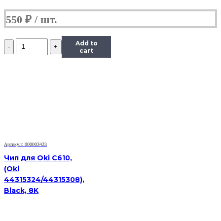
550
₽
Количество
Add to
Чип
cart
Hi-
Black
к
картриджу
Xerox
Phaser
6000/6010/WC
6015
(106R01632),
M,
Артикул: 000003423
1K
Чип для Oki C610,
(Oki
44315324/44315308),
Black, 8K