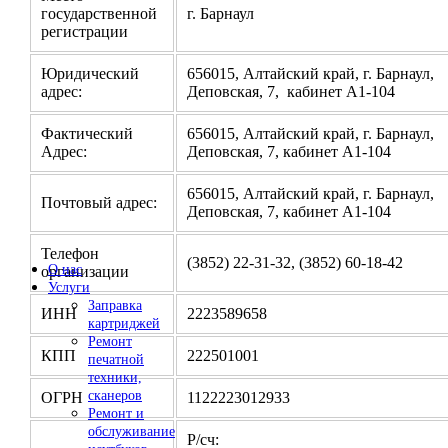
государственной
г. Барнаул
регистрации
Юридический
656015, Алтайский край, г. Барнаул,
адрес:
Деповская, 7, кабинет А1-104
Фактический
656015, Алтайский край, г. Барнаул,
Адрес:
Деповская, 7, кабинет А1-104
656015, Алтайский край, г. Барнаул,
Почтовый адрес:
Деповская, 7, кабинет А1-104
Телефон
(3852) 22-31-32, (3852) 60-18-42
О нас
организации
Услуги
Заправка
ИНН
2223589658
картриджей
Ремонт
КПП
222501001
печатной
техники,
сканеров
ОГРН
1122223012933
Ремонт и
обслуживание
Р/сч: