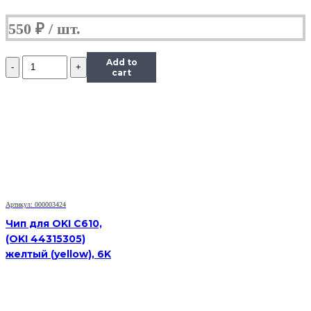
550
₽
Количество
Add to
Чип
cart
Hi-
Black
к
картриджу
Xerox
Phaser
6000/6010/WC
6015
(106R01632),
M,
Артикул: 000003424
1K
Чип для OKI C610,
(OKI 44315305)
желтый (yellow), 6K