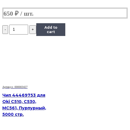
650
₽
Количество
Add to
Чип
cart
Hi-
Black
к
картриджу
Xerox
Phaser
6000/6010/WC
6015
(106R01632),
M,
Артикул: 000003427
1K
Чип 44469753 для
Oki C510, C530,
MC561, Пурпурный,
5000 стр.