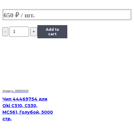
650
₽
Количество
Add to
Чип
cart
Hi-
Black
к
картриджу
Xerox
Phaser
6000/6010/WC
6015
(106R01632),
M,
Артикул: 000003429
1K
Чип 44469754 для
Oki C510, C530,
MC561, Голубой, 5000
стр.