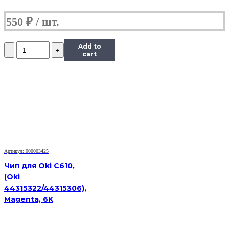
550
₽
Количество
Add to
Чип
cart
Hi-
Black
к
картриджу
Xerox
Phaser
6000/6010/WC
6015
(106R01632),
M,
Артикул: 000003425
1K
Чип для Oki C610,
(Oki
44315322/44315306),
Magenta, 6K