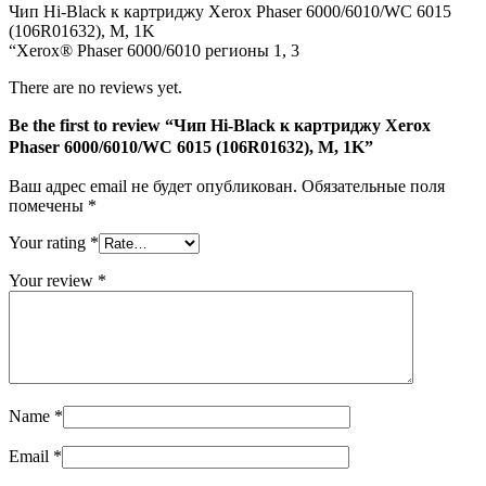
Чип Hi-Black к картриджу Xerox Phaser 6000/6010/WC 6015
6015
(106R01632), M, 1K
(106R01632),
“Xerox® Phaser 6000/6010 регионы 1, 3
M,
1K
There are no reviews yet.
Be the first to review “Чип Hi-Black к картриджу Xerox
Phaser 6000/6010/WC 6015 (106R01632), M, 1K”
Ваш адрес email не будет опубликован.
Обязательные поля
помечены
*
Your rating
*
Your review
*
Name
*
Email
*