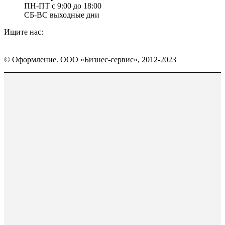
ПН-ПТ с 9:00 до 18:00
СБ-ВС выходные дни
Ищите нас:
Страница
Страница
Страница
Вконтакте
WhatsApp
Telegram
© Оформление. ООО «Бизнес-сервис», 2012-2023
открывается
открывается
открывается
в
в
в
Вверх
новом
новом
новом
окне
окне
окне