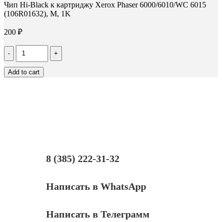
Чип Hi-Black к картриджу Xerox Phaser 6000/6010/WC 6015
(106R01632), M, 1K
200
₽
Количество
Чип
Hi-
Add to cart
Black
к
картриджу
Xerox
Phaser
6000/6010/WC
6015
(106R01632),
M,
1K
8 (385) 222-31-32
Написать в WhatsApp
Написать в Телеграмм