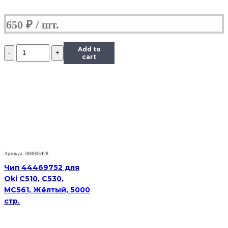
650
₽
Количество
Add to
Чип
cart
Hi-
Black
к
картриджу
Xerox
Phaser
6000/6010/WC
6015
(106R01632),
M,
Артикул: 000003428
1K
Чип 44469752 для
Oki C510, C530,
MC561, Жёлтый, 5000
стр.