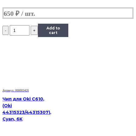
650
₽
Количество
Add to
Чип
cart
Hi-
Black
к
картриджу
Xerox
Phaser
6000/6010/WC
6015
(106R01632),
M,
Артикул: 000003426
1K
Чип для Oki C610,
(Oki
44315323/44315307),
Cyan, 6K