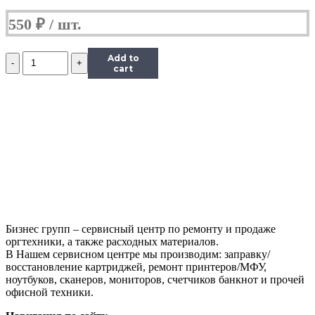
550
₽
Количество
Add to
Чип
cart
Hi-
Black
к
картриджу
Xerox
Phaser
6000/6010/WC
6015
(106R01632),
M,
1K
Бизнес групп – сервисный центр по ремонту и продаже
оргтехники, а также расходных материалов.
В Нашем сервисном центре мы производим: заправку/
восстановление картриджей, ремонт принтеров/МФУ,
ноутбуков, сканеров, мониторов, счетчиков банкнот и прочей
офисной техники.