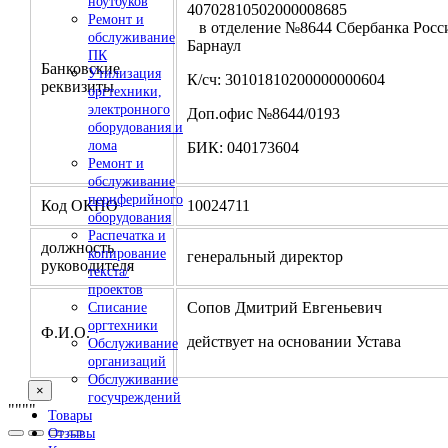
ноутбуков
4070281050200000
Ремонт и
в отделение №8644 Сбербанка Росси
обслуживание
Барнаул
ПК
Банковские
Утилизация
К/сч: 30101810200000000604
реквизиты
оргтехники,
электронного
Доп.офис №8644/0193
оборудования и
лома
БИК: 040173604
Ремонт и
обслуживание
периферийного
Код ОКПО
10024711
оборудования
Распечатка и
должность
копирование
генеральный директор
руководителя
текста/
проектов
Сопов Дмитрий Евгеньевич
Списание
оргтехники
Ф.И.О.
действует на основании Устава
Обслуживание
организаций
Обслуживание
×
госучреждений
"
""
"
Товары
Отзывы