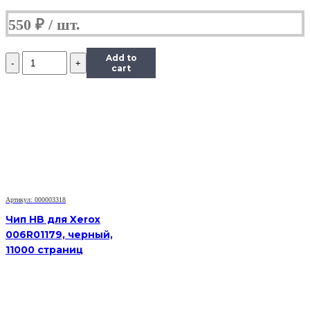
550
₽
Количество
Add to
Чип
cart
Hi-
Black
к
картриджу
Xerox
Phaser
6000/6010/WC
6015
(106R01632),
M,
Артикул: 000003318
1K
Чип HB для Xerox
006R01179, черный,
11000 страниц