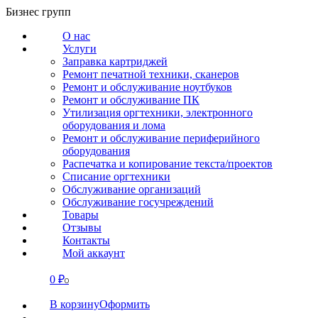
Перейти
Бизнес групп
к
О нас
содержанию
Услуги
Заправка картриджей
Ремонт печатной техники, сканеров
Ремонт и обслуживание ноутбуков
Ремонт и обслуживание ПК
Утилизация оргтехники, электронного
оборудования и лома
Ремонт и обслуживание периферийного
оборудования
Распечатка и копирование текста/проектов
Списание оргтехники
Обслуживание организаций
Обслуживание госучреждений
Товары
Отзывы
Контакты
Мой аккаунт
0
₽
СВЯЗАТЬСЯ
0
В корзину
Оформить
О нас