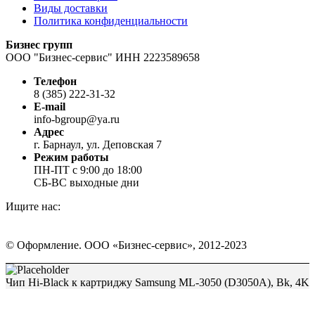
Виды доставки
Политика конфиденциальности
Бизнес групп
ООО "Бизнес-сервис" ИНН 2223589658
Телефон
8 (385) 222-31-32
E-mail
info-bgroup@ya.ru
Адрес
г. Барнаул, ул. Деповская 7
Режим работы
ПН-ПТ с 9:00 до 18:00
СБ-ВС выходные дни
Ищите нас:
Страница
Страница
Страница
Вконтакте
WhatsApp
Telegram
© Оформление. ООО «Бизнес-сервис», 2012-2023
открывается
открывается
открывается
в
в
в
Вверх
новом
новом
новом
Чип Hi-Black к картриджу Samsung ML-3050 (D3050A), Bk, 4K
окне
окне
окне