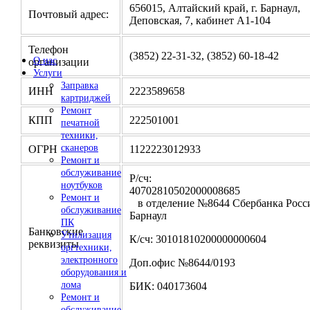
656015, Алтайский край, г. Барнаул,
Почтовый адрес:
Деповская, 7, кабинет А1-104
Телефон
(3852) 22-31-32, (3852) 60-18-42
О нас
организации
Услуги
Заправка
ИНН
2223589658
картриджей
Ремонт
КПП
222501001
печатной
техники,
сканеров
ОГРН
1122223012933
Ремонт и
обслуживание
Р/сч:
ноутбуков
4070281050200000
Ремонт и
в отделение №8644 Сбербанка Росси
обслуживание
Барнаул
ПК
Банковские
Утилизация
К/сч: 30101810200000000604
реквизиты
оргтехники,
электронного
Доп.офис №8644/0193
оборудования и
лома
БИК: 040173604
Ремонт и
обслуживание