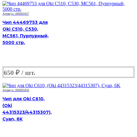
Артикул: 000003427
Чип 44469753 для
Oki C510, C530,
MC561, Пурпурный,
5000 стр.
650
₽
Артикул: 000003426
Чип для Oki C610,
(Oki
44315323/44315307),
Cyan, 6K