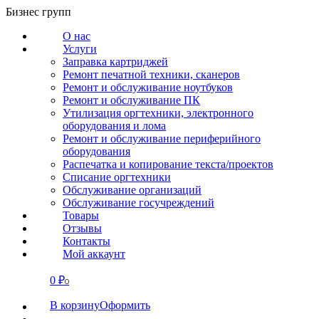
Перейти
Бизнес групп
к
О нас
содержанию
Услуги
Заправка картриджей
Ремонт печатной техники, сканеров
Ремонт и обслуживание ноутбуков
Ремонт и обслуживание ПК
Утилизация оргтехники, электронного
оборудования и лома
Ремонт и обслуживание периферийного
оборудования
Распечатка и копирование текста/проектов
Списание оргтехники
Обслуживание организаций
Обслуживание госучреждений
Товары
Отзывы
Контакты
Мой аккаунт
0
₽
СВЯЗАТЬСЯ
0
В корзину
Оформить
О нас