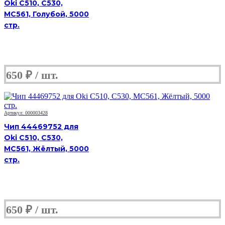
Oki C510, C530,
MC561, Голубой, 5000
стр.
650
₽
Артикул: 000003428
Чип 44469752 для
Oki C510, C530,
MC561, Жёлтый, 5000
стр.
650
₽