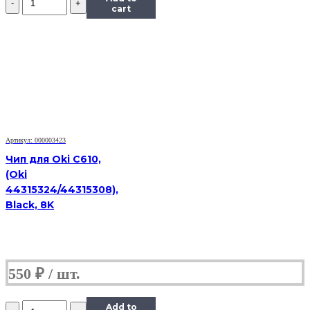
Чип
cart
Hi-
Black
к
картриджу
Ricoh
SP150
(408010),
Bk,
1,5K
Артикул: 000003423
Чип для Oki C610,
(Oki
44315324/44315308),
Black, 8K
550
₽
Количество
Add to