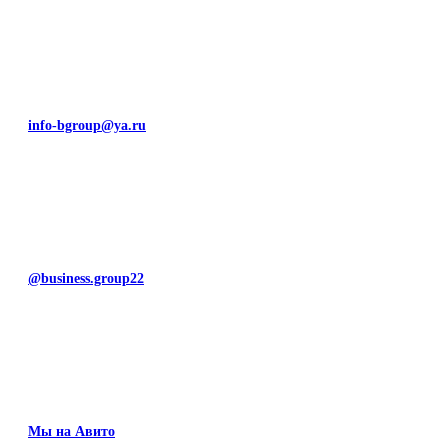
info-bgroup@ya.ru
@business.group22
Мы на Авито