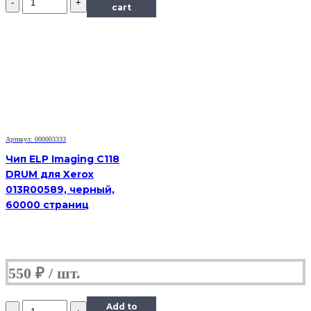
Чип
cart
Hi-
Black
к
картриджу
Ricoh
SP150
(408010),
Bk,
1,5K
Артикул: 000003333
Чип ELP Imaging C118
DRUM для Xerox
013R00589, черный,
60000 страниц
550
₽
Количество
Add to