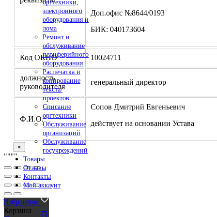
оргтехники,
электронного
Доп.офис №8644/0193
оборудования и
лома
БИК: 040173604
Ремонт и
обслуживание
периферийного
Код ОКПО
10024711
оборудования
Распечатка и
должность
копирование
генеральный директор
руководителя
текста/
проектов
Сопов Дмитрий Евгеньевич
Списание
оргтехники
Ф.И.О.
действует на основании Устава
Обслуживание
организаций
Обслуживание
×
госучреждений
"
""
"
Товары
Отзывы
Контакты
Мой аккаунт