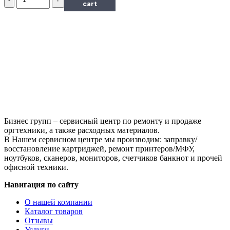
Чип
cart
Hi-
Black
к
картриджу
Ricoh
SP150
(408010),
Bk,
1,5K
Бизнес групп – сервисный центр по ремонту и продаже
оргтехники, а также расходных материалов.
В Нашем сервисном центре мы производим: заправку/
восстановление картриджей, ремонт принтеров/МФУ,
ноутбуков, сканеров, мониторов, счетчиков банкнот и прочей
офисной техники.
Навигация по сайту
О нашей компании
Каталог товаров
Отзывы
Услуги