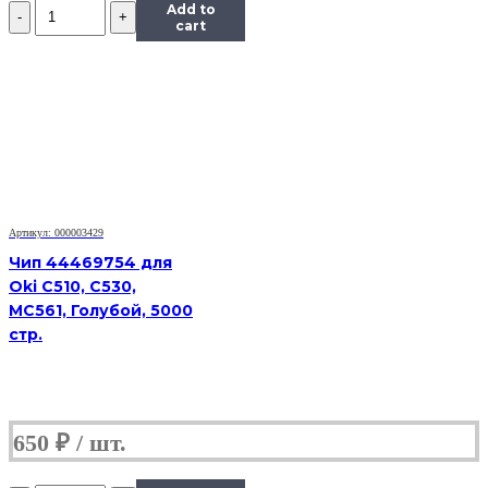
Количество
Add to
Чип
cart
Hi-
Black
к
картриджу
Ricoh
SP150
(408010),
Bk,
1,5K
Артикул: 000003429
Чип 44469754 для
Oki C510, C530,
MC561, Голубой, 5000
стр.
650
₽