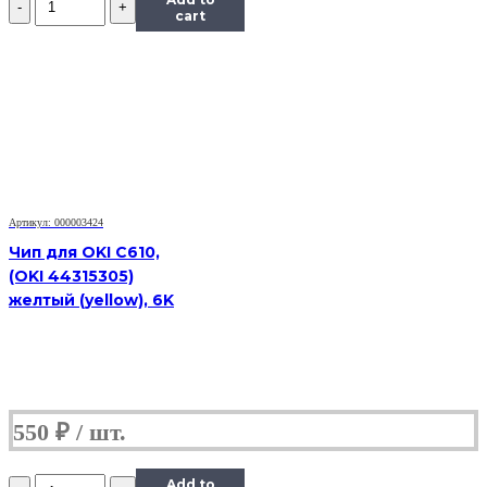
Чип
cart
Hi-
Black
к
картриджу
Ricoh
SP150
(408010),
Bk,
1,5K
Артикул: 000003424
Чип для OKI C610,
(OKI 44315305)
желтый (yellow), 6K
550
₽
Количество
Add to