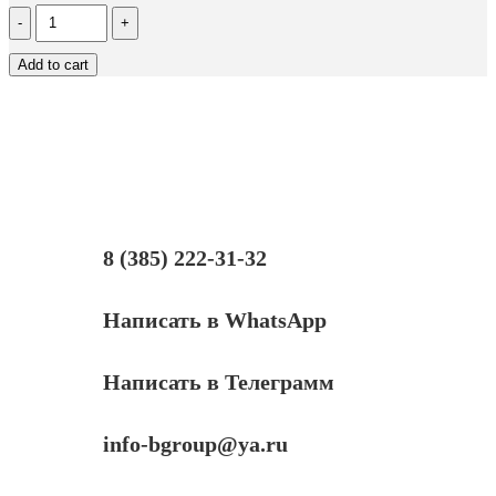
Количество
Чип
Hi-
Add to cart
Black
к
картриджу
Ricoh
SP150
(408010),
Bk,
1,5K
8 (385) 222-31-32
Написать в WhatsApp
Написать в Телеграмм
info-bgroup@ya.ru