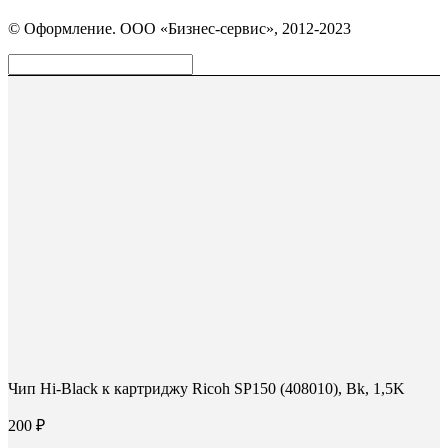
Страница
Страница
Страница
Вконтакте
WhatsApp
Telegram
© Оформление. ООО «Бизнес-сервис», 2012-2023
открывается
открывается
открывается
в
в
в
Вверх
новом
новом
новом
окне
окне
окне
Чип Hi-Black к картриджу Ricoh SP150 (408010), Bk, 1,5K
200
₽