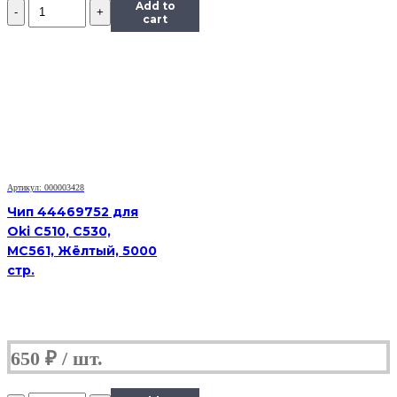
Количество
Add to
Чип
cart
Hi-
Black
к
картриджу
Ricoh
SP150
(408010),
Bk,
1,5K
Артикул: 000003428
Чип 44469752 для
Oki C510, C530,
MC561, Жёлтый, 5000
стр.
650
₽