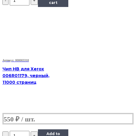
Чип
cart
Hi-
Black
к
картриджу
Ricoh
SP150
(408010),
Bk,
1,5K
Артикул: 000003318
Чип HB для Xerox
006R01179, черный,
11000 страниц
550
₽
Количество
Add to