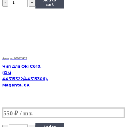
Add to
Чип
cart
Hi-
Black
к
картриджу
Ricoh
SP150
(408010),
Bk,
1,5K
Артикул: 000003425
Чип для Oki C610,
(Oki
44315322/44315306),
Magenta, 6K
550
₽
Количество
Add to