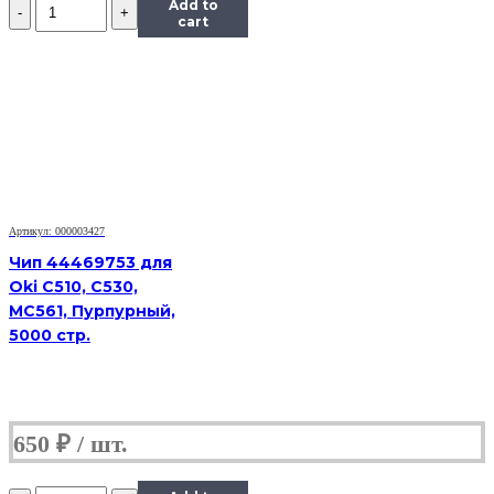
Количество
Add to
Чип
cart
Hi-
Black
к
картриджу
Ricoh
SP150
(408010),
Bk,
1,5K
Артикул: 000003427
Чип 44469753 для
Oki C510, C530,
MC561, Пурпурный,
5000 стр.
650
₽