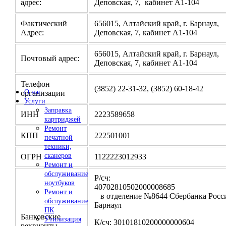
адрес:
Деповская, 7, кабинет А1-104
Фактический
656015, Алтайский край, г. Барнаул,
Адрес:
Деповская, 7, кабинет А1-104
656015, Алтайский край, г. Барнаул,
Почтовый адрес:
Деповская, 7, кабинет А1-104
Телефон
(3852) 22-31-32, (3852) 60-18-42
О нас
организации
Услуги
Заправка
ИНН
2223589658
картриджей
Ремонт
КПП
222501001
печатной
техники,
сканеров
ОГРН
1122223012933
Ремонт и
обслуживание
Р/сч:
ноутбуков
4070281050200000
Ремонт и
в отделение №8644 Сбербанка Росси
обслуживание
Барнаул
ПК
Банковские
Утилизация
К/сч: 30101810200000000604
реквизиты