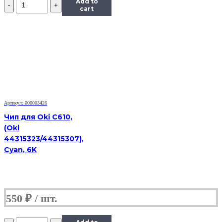
Количество
Add to
Чип
cart
Hi-
Black
к
картриджу
Ricoh
SP150
(408010),
Bk,
1,5K
Артикул: 000003426
Чип для Oki C610,
(Oki
44315323/44315307),
Cyan, 6K
550
₽
Количество