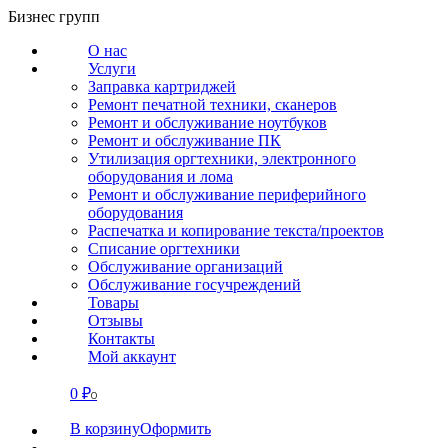
Перейти
Бизнес групп
к
О нас
содержанию
Услуги
Заправка картриджей
Ремонт печатной техники, сканеров
Ремонт и обслуживание ноутбуков
Ремонт и обслуживание ПК
Утилизация оргтехники, электронного
оборудования и лома
Ремонт и обслуживание периферийного
оборудования
Распечатка и копирование текста/проектов
Списание оргтехники
Обслуживание организаций
Обслуживание госучреждений
Товары
Отзывы
Контакты
Мой аккаунт
0
₽
СВЯЗАТЬСЯ
0
В корзину
Оформить
О нас