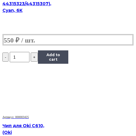
44315323/44315307),
Cyan, 6K
550
₽
Количество
Add to
Чип
cart
Hi-
Black
к
картриджу
Panasonic
MB1500/MB1520
(KX-
FAT400A/FAT410),
Bk,
2,5K
Артикул: 000003425
Чип для Oki C610,
(Oki