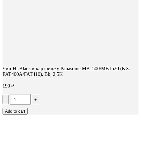
Чип Hi-Black к картриджу Panasonic MB1500/MB1520 (KX-
FAT400A/FAT410), Bk, 2,5K
190
₽
Количество
Чип
Hi-
Add to cart
Black
к
картриджу
Panasonic
MB1500/MB1520