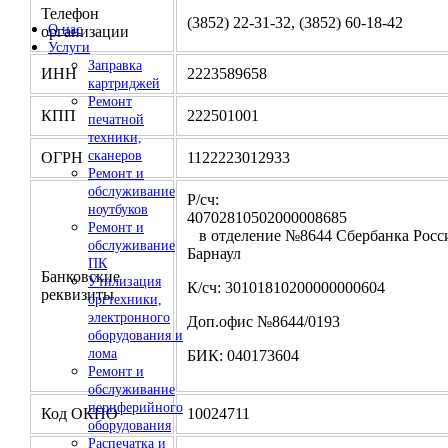
Телефон
(3852) 22-31-32, (3852) 60-18-42
О нас
организации
Услуги
Заправка
ИНН
2223589658
картриджей
Ремонт
КПП
222501001
печатной
техники,
сканеров
ОГРН
1122223012933
Ремонт и
обслуживание
Р/сч:
ноутбуков
4070281050200000
Ремонт и
в отделение №8644 Сбербанка Росси
обслуживание
Барнаул
ПК
Банковские
Утилизация
К/сч: 30101810200000000604
реквизиты
оргтехники,
электронного
Доп.офис №8644/0193
оборудования и
лома
БИК: 040173604
Ремонт и
обслуживание
периферийного
Код ОКПО
10024711
оборудования
Распечатка и