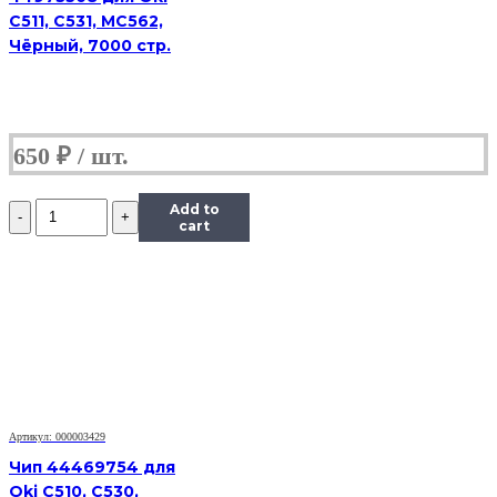
C511, C531, MC562,
Чёрный, 7000 стр.
650
₽
Количество
Add to
Чип
cart
Hi-
Black
к
картриджу
Panasonic
MB1500/MB1520
(KX-
FAT400A/FAT410),
Bk,
2,5K
Артикул: 000003429
Чип 44469754 для
Oki C510, C530,