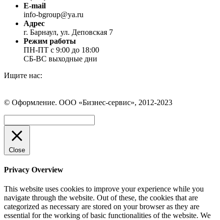
E-mail
info-bgroup@ya.ru
Адрес
г. Барнаул, ул. Деповская 7
Режим работы
ПН-ПТ с 9:00 до 18:00
СБ-ВС выходные дни
Ищите нас:
Страница
Страница
Страница
Вконтакте
WhatsApp
Telegram
© Оформление. ООО «Бизнес-сервис», 2012-2023
открывается
открывается
открывается
в
в
в
Вверх
новом
новом
новом
окне
окне
окне
Close
Privacy Overview
This website uses cookies to improve your experience while you
navigate through the website. Out of these, the cookies that are
categorized as necessary are stored on your browser as they are
essential for the working of basic functionalities of the website. We