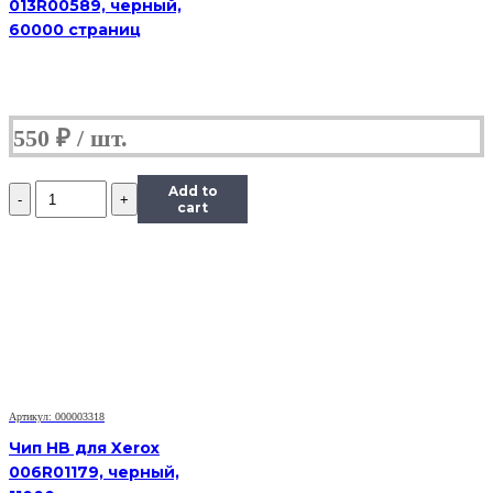
013R00589, черный,
60000 страниц
550
₽
Количество
Add to
Чип
cart
Hi-
Black
к
картриджу
Panasonic
MB1500/MB1520
(KX-
FAT400A/FAT410),
Bk,
2,5K
Артикул: 000003318
Чип HB для Xerox
006R01179, черный,