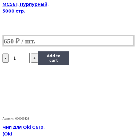
MC561, Пурпурный,
5000 стр.
650
₽
Количество
Add to
Чип
cart
Hi-
Black
к
картриджу
Panasonic
MB1500/MB1520
(KX-
FAT400A/FAT410),
Bk,
2,5K
Артикул: 000003426
Чип для Oki C610,
(Oki