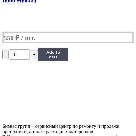
11000 страниц
550
₽
Количество
Add to
Чип
cart
Hi-
Black
к
картриджу
Panasonic
MB1500/MB1520
(KX-
FAT400A/FAT410),
Bk,
2,5K
Бизнес групп – сервисный центр по ремонту и продаже
оргтехники, а также расходных материалов.