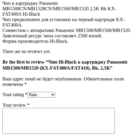
Чип к картриджу Panasonic
FAT400A/FAT410),
MB1508CN/MB1528CN/MB1500/MB1520 2,5K Bk KX-
Bk,
FAT400A Hi-Black
2,5K
Чип предназначен для установки на черный картридж KX-
FAT400A.
Совместим с аппаратами Panasonic MB1508/MB1500/MB1520.
Заявленный ресурс чипа составляет 2500 копий.
Фирма производитель Hi-Black.
There are no reviews yet.
Be the first to review “Чип Hi-Black к картриджу Panasonic
MB1500/MB1520 (KX-FAT400A/FAT410), Bk, 2,5K”
Ваш адрес email не будет опубликован.
Обязательные поля
помечены
*
Your rating
*
Your review
*