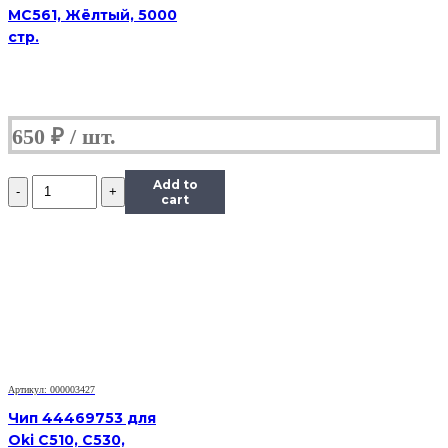
MC561, Жёлтый, 5000
стр.
650
₽
Количество
Add to
Чип
cart
Hi-
Black
к
картриджу
Panasonic
MB1500/MB1520
(KX-
FAT400A/FAT410),
Bk,
2,5K
Артикул: 000003427
Чип 44469753 для
Oki C510, C530,