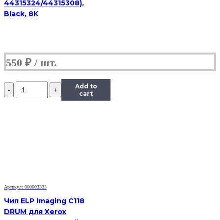
44315324/44315308),
Black, 8K
550
₽
Количество
Add to
Чип
cart
Hi-
Black
к
картриджу
Panasonic
MB1500/MB1520
(KX-
FAT400A/FAT410),
Bk,
2,5K
Артикул: 000003333
Чип ELP Imaging C118
DRUM для Xerox