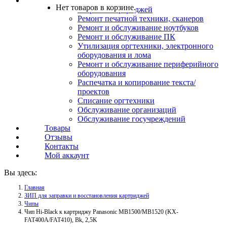
Услуги
Нет товаров в корзине.
Заправка картриджей
Ремонт печатной техники, сканеров
Ремонт и обслуживание ноутбуков
Ремонт и обслуживание ПК
Утилизация оргтехники, электронного
оборудования и лома
Ремонт и обслуживание периферийного
оборудования
Распечатка и копирование текста/
проектов
Списание оргтехники
Обслуживание организаций
Обслуживание госучреждений
Товары
Отзывы
Контакты
Мой аккаунт
Вы здесь:
Главная
ЗИП для заправки и восстановления картриджей
Чипы
Чип Hi-Black к картриджу Panasonic MB1500/MB1520 (KX-
FAT400A/FAT410), Bk, 2,5K