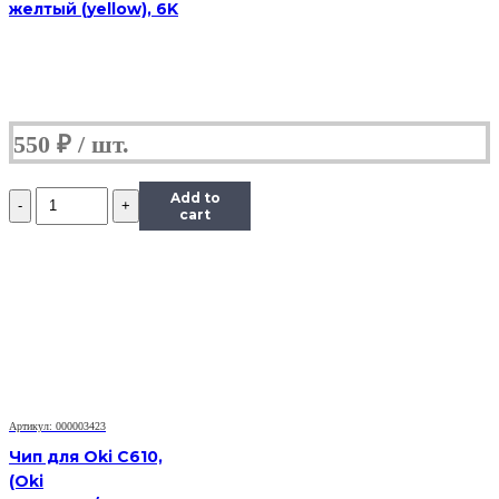
желтый (yellow), 6K
550
₽
Количество
Add to
Чип
cart
Hi-
Black
к
картриджу
Panasonic
MB1500/MB1520
(KX-
FAT400A/FAT410),
Bk,
2,5K
Артикул: 000003423
Чип для Oki C610,
(Oki