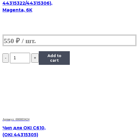
44315322/44315306),
Magenta, 6K
550
₽
Количество
Add to
Чип
cart
Hi-
Black
к
картриджу
Panasonic
MB1500/MB1520
(KX-
FAT400A/FAT410),
Bk,
2,5K
Артикул: 000003424
Чип для OKI C610,
(OKI 44315305)