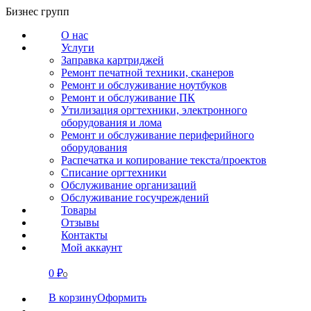
Перейти
Бизнес групп
к
О нас
содержанию
Услуги
Заправка картриджей
Ремонт печатной техники, сканеров
Ремонт и обслуживание ноутбуков
Ремонт и обслуживание ПК
Утилизация оргтехники, электронного
оборудования и лома
Ремонт и обслуживание периферийного
оборудования
Распечатка и копирование текста/проектов
Списание оргтехники
Обслуживание организаций
Обслуживание госучреждений
Товары
Отзывы
Контакты
Мой аккаунт
0
₽
СВЯЗАТЬСЯ
0
В корзину
Оформить
О нас