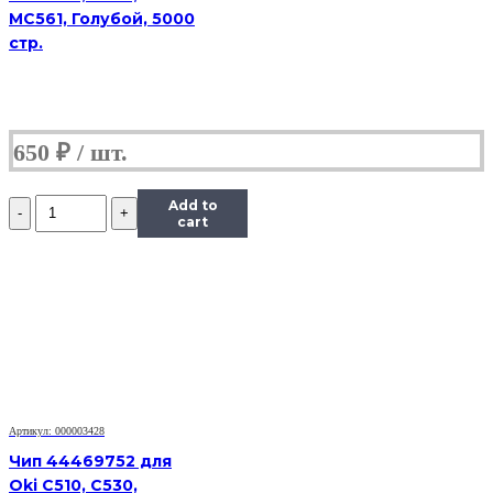
MC561, Голубой, 5000
стр.
650
₽
Количество
Add to
Чип
cart
Hi-
Black
к
картриджу
Panasonic
MB1500/MB1520
(KX-
FAT400A/FAT410),
Bk,
2,5K
Артикул: 000003428
Чип 44469752 для
Oki C510, C530,